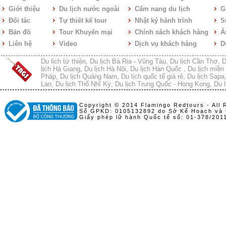
HanoiRedtours nhận 2 giải
Giới thiệu
Du lịch nước ngoài
Cẩm nang du lịch
Gi
thưởng lớn của ngành du lịch
Đối tác
Tự thiết kế tour
Nhật ký hành trình
S
DU KHÁCH THAM QUAN
Bản đồ
Tour Khuyến mại
Chính sách khách hàng
Ẩ
THÁI LAN
Liên hệ
Video
Dịch vụ khách hàng
D
ĐOÀN 100 KHÁCH DU LỊCH
DUBAI
Du lịch từ thiện
,
Du lịch Bà Rịa - Vũng Tàu
,
Du lịch Cần Thơ
,
D
lịch Hà Giang
,
Du lịch Hà Nội
,
Du lịch Hàn Quốc
,
Du lịch miền 
ĐOÀN 100 KHÁCH NGÂN
Pháp
,
Du lịch Quảng Nam
,
Du lịch quốc tế giá rẻ
,
Du lịch Sapa
HÀNG MB TRAO THƯỞNG
Lan
,
Du lịch Thổ Nhĩ Kỳ
,
Du lịch Trung Quốc - Hong Kong
,
Du l
NHÂN VIÊN XUẤT SẮC
Copyright © 2014 Flamingo Redtours - All 
TẬP ĐOÀN HÒA PHÁT TẠI
Số GPKD: 0105132892 do Sở Kế Hoạch và 
HÀN QUỐC
Giấy phép lữ hành Quốc tế số: 01-378/20
200 KHÁCH THÉP VIỆT ÚC
TẠI ĐÀI LOAN
BIDV NGÀY HỘI THỂ THAO
TẬP ĐOÀN SYNGENTA TẬP
HUẤN TẠI PHÚ QUỐC
HỘI THẢO BỆNH VIỆN E
300 KHÁCH CÔNG TY UKG
TẠI ĐÀ NẴNG