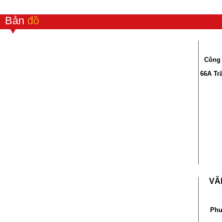
Bản
đồ
Công 
66A Tr
VĂ
Phư