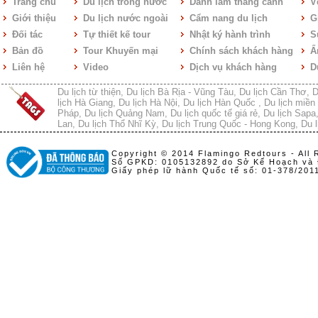
Trang chủ
Du lịch trong nước
Danh lam thắng cảnh
V
Giới thiệu
Du lịch nước ngoài
Cẩm nang du lịch
Gi
Đối tác
Tự thiết kế tour
Nhật ký hành trình
S
Bản đồ
Tour Khuyến mại
Chính sách khách hàng
Ẩ
Liên hệ
Video
Dịch vụ khách hàng
D
Du lịch từ thiện
,
Du lịch Bà Rịa - Vũng Tàu
,
Du lịch Cần Thơ
,
D
lịch Hà Giang
,
Du lịch Hà Nội
,
Du lịch Hàn Quốc
,
Du lịch miền 
Pháp
,
Du lịch Quảng Nam
,
Du lịch quốc tế giá rẻ
,
Du lịch Sapa
Lan
,
Du lịch Thổ Nhĩ Kỳ
,
Du lịch Trung Quốc - Hong Kong
,
Du l
Copyright © 2014 Flamingo Redtours - All 
Số GPKD: 0105132892 do Sở Kế Hoạch và 
Giấy phép lữ hành Quốc tế số: 01-378/20