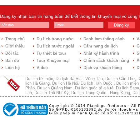
Đăng ký nhận bản tin hàng tuần để biết thông tin khuyến mại vô cùng
Đăng ký
Trang chủ
Du lịch trong nước
Danh lam thắng cảnh
V
Giới thiệu
Du lịch nước ngoài
Cẩm nang du lịch
Gi
Đối tác
Tự thiết kế tour
Nhật ký hành trình
S
Bản đồ
Tour Khuyến mại
Chính sách khách hàng
Ẩ
Liên hệ
Video
Dịch vụ khách hàng
D
Du lịch từ thiện
,
Du lịch Bà Rịa - Vũng Tàu
,
Du lịch Cần Thơ
,
D
lịch Hà Giang
,
Du lịch Hà Nội
,
Du lịch Hàn Quốc
,
Du lịch miền 
Pháp
,
Du lịch Quảng Nam
,
Du lịch quốc tế giá rẻ
,
Du lịch Sapa
Lan
,
Du lịch Thổ Nhĩ Kỳ
,
Du lịch Trung Quốc - Hong Kong
,
Du l
Copyright © 2014 Flamingo Redtours - All 
Số GPKD: 0105132892 do Sở Kế Hoạch và 
Giấy phép lữ hành Quốc tế số: 01-378/20