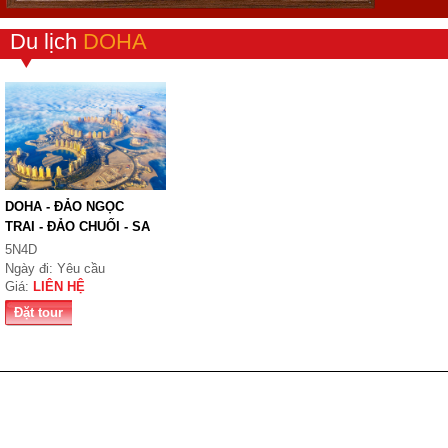
Du lịch
DOHA
DOHA - ĐẢO NGỌC
TRAI - ĐẢO CHUỐI - SA
...
5N4D
Ngày đi: Yêu cầu
Giá:
LIÊN HỆ
Đặt tour