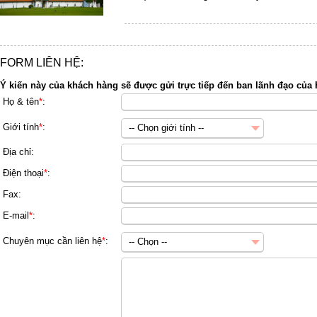
FORM LIÊN HỆ:
Ý kiến này của khách hàng sẽ được gửi trực tiếp đến ban lãnh đạo của
Họ & tên
*
:
Giới tính
*
:
-- Chọn giới tính --
Nữ
Địa chỉ:
Nam
Điện thoại
*
:
Fax:
E-mail
*
:
Chuyên mục cần liên hệ
*
:
-- Chọn --
Thuê hướng dẫn viên
Thuê xe
Khác