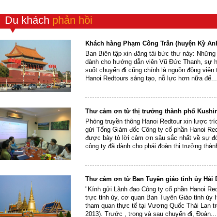
Du khách
phản hồi
Khách hàng Phạm Công Trân (huyện Kỳ Anh,
Ban Biên tập xin đăng tải bức thư này: Những
dành cho hướng dẫn viên Vũ Đức Thanh, sự hài
suốt chuyến đi cũng chính là nguồn động viên t
Hanoi Redtours sáng tạo, nỗ lực hơn nữa để...
Thư cảm ơn từ thị trưởng thành phố Kushir
Phòng truyền thông Hanoi Redtour xin lược trí
gửi Tổng Giám đốc Công ty cổ phần Hanoi Redt
được bày tỏ lời cảm ơn sâu sắc nhất về sự đ
công ty đã dành cho phái đoàn thị trưởng thàn
Thư cảm ơn từ Ban Tuyên giáo tỉnh ủy Hải
"Kính gửi Lãnh đạo Công ty cổ phần Hanoi Re
trực tỉnh ủy, cơ quan Ban Tuyên Giáo tỉnh ủy
tham quan thực tế tại Vương Quốc Thái Lan tr
2013). Trước , trong và sau chuyến đi, Đoàn...