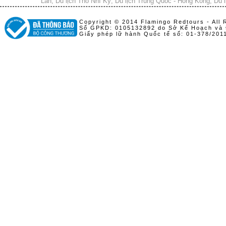
Lan
,
Du lịch Thổ Nhĩ Kỳ
,
Du lịch Trung Quốc - Hong Kong
,
Du l
Copyright © 2014 Flamingo Redtours - All 
Số GPKD: 0105132892 do Sở Kế Hoạch và 
Giấy phép lữ hành Quốc tế số: 01-378/20