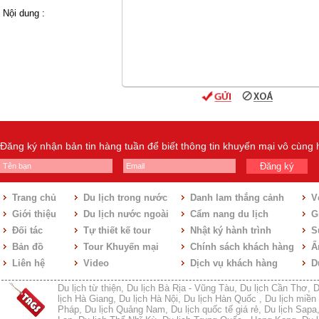
Nội dung :
Đăng ký nhận bản tin hàng tuần để biết thông tin khuyến mại vô cùng
Đăng ký
Trang chủ
Du lịch trong nước
Danh lam thắng cảnh
V
Giới thiệu
Du lịch nước ngoài
Cẩm nang du lịch
Gi
Đối tác
Tự thiết kế tour
Nhật ký hành trình
S
Bản đồ
Tour Khuyến mại
Chính sách khách hàng
Ẩ
Liên hệ
Video
Dịch vụ khách hàng
D
Du lịch từ thiện
,
Du lịch Bà Rịa - Vũng Tàu
,
Du lịch Cần Thơ
,
D
lịch Hà Giang
,
Du lịch Hà Nội
,
Du lịch Hàn Quốc
,
Du lịch miền 
Pháp
,
Du lịch Quảng Nam
,
Du lịch quốc tế giá rẻ
,
Du lịch Sapa