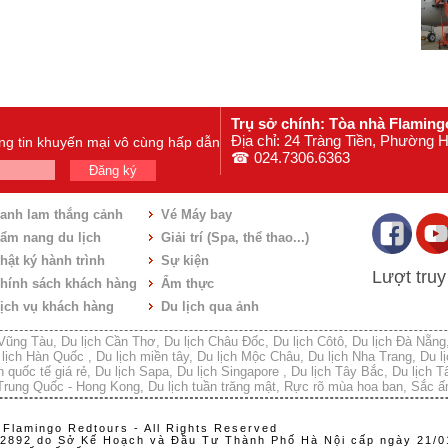
Trụ sở chính: Tòa nhà Flaming
Địa chỉ: 24 Tràng Tiền, Phường
ông tin khuyến mại vô cùng hấp dẫn
☎ 024.7306.6363
Đăng ký
anh lam thắng cảnh
Vé Máy bay
ẩm nang du lịch
Giải trí (Spa, thể thao...)
hật ký hành trình
Sự kiện
Lượt truy
hính sách khách hàng
Ẩm thực
ịch vụ khách hàng
Du lịch qua ảnh
 Vũng Tàu
,
Du lịch Cần Thơ
,
Du lịch Châu Đốc
,
Du lịch Côtô
,
Du lịch Đà Nẵng
 lịch Hàn Quốc
,
Du lịch miền tây
,
Du lịch Mộc Châu
,
Du lịch Nha Trang
,
Du l
h quốc tế giá rẻ
,
Du lịch Sapa
,
Du lịch Singapore
,
Du lịch Tây Bắc
,
Du lịch 
 Trung Quốc - Hong Kong
,
Du lịch tuần trăng mật
,
Rực rõ mùa hoa ban
,
Sắc ấ
 Flamingo Redtours - All Rights Reserved
2892 do Sở Kế Hoạch và Đầu Tư Thành Phố Hà Nội cấp ngày 21/0