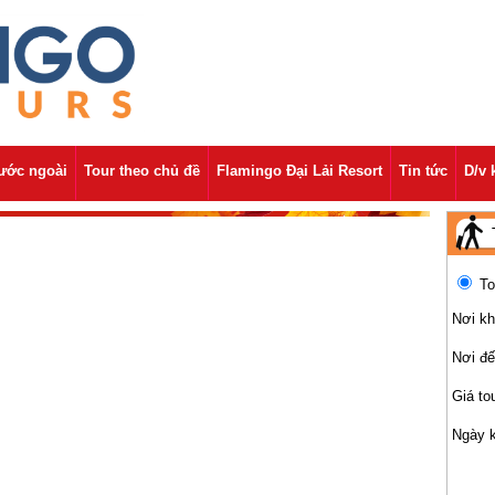
nước ngoài
Tour theo chủ đề
Flamingo Đại Lải Resort
Tin tức
D/v 
To
Nơi kh
Nơi đ
Giá to
Ngày 