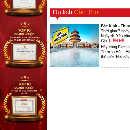
Du lịch
Cần Thơ
Bắc Kinh - Thượ
Thời gian:7 ngà
Ngày đi: Yêu cầu
Giá:
LIÊN HỆ
Hãy cùng Flaming
Thượng Hải – Hàn
thế giới. Nơi đâ