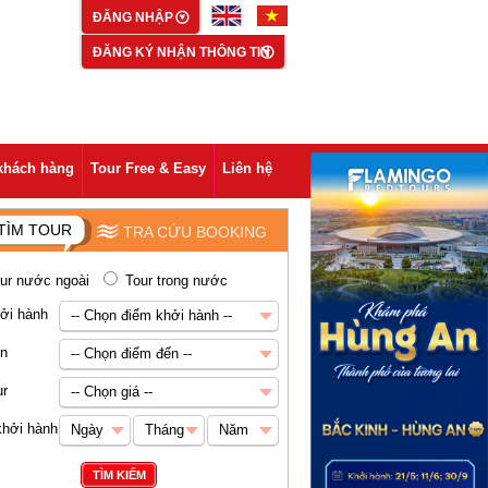
ĐĂNG NHẬP
ĐĂNG KÝ NHẬN THÔNG TIN
khách hàng
Tour Free & Easy
Liên hệ
TÌM TOUR
TRA CỨU BOOKING
ur nước ngoài
Tour trong nước
ởi hành
-- Chọn điểm khởi hành --
-- Chọn điểm khởi hành --
ến
-- Chọn điểm đến --
Hà Nội
-- Chọn điểm đến --
ur
-- Chọn giá --
Châu Á
-- Chọn giá --
khởi hành
Ngày
Tháng
Năm
Abu Dhabi
Dưới 5 triệu VNĐ
Ngày
Tháng
Năm
TÌM KIẾM
Ai Cập
5-8 triệu VNĐ