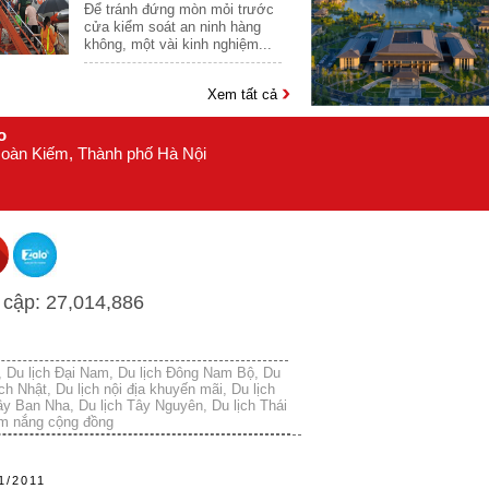
16
Để tránh đứng mòn mỏi trước
cửa kiểm soát an ninh hàng
Mông Cổ
17
không, một vài kinh nghiệm...
Myanmar
18
Nepal
Xem tất cả
19
Nhật Bản
o
20
 Hoàn Kiếm, Thành phố Hà Nội
Oman
21
Philippines
22
Singapore
23
Srilanka
24
Tây Tạng
 cập:
27,014,886
25
Thái Lan
26
Triều Tiên
27
,
Du lịch Đại Nam
,
Du lịch Đông Nam Bộ
,
Du
ịch Nhật
,
Du lịch nội địa khuyến mãi
Trung Quốc
,
Du lịch
28
Tây Ban Nha
,
Du lịch Tây Nguyên
,
Du lịch Thái
m nắng cộng đồng
Uzbekistan
29
Châu Âu
30
1/2011
Anh