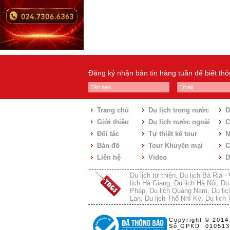
Đăng ký nhận bản tin hàng tuần để biết th
Trang chủ
Du lịch trong nước
D
Giới thiệu
Du lịch nước ngoài
C
Đối tác
Tự thiết kế tour
N
Bản đồ
Tour Khuyến mại
C
Liên hệ
Video
D
Du lịch từ thiện
,
Du lịch Bà Rịa -
lịch Hà Giang
,
Du lịch Hà Nội
,
Du
Pháp
,
Du lịch Quảng Nam
,
Du lịc
Lan
,
Du lịch Thổ Nhĩ Kỳ
,
Du lịch
Copyright © 2014
Số GPKD: 010513