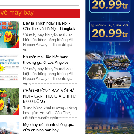
01
01
2026
Ấn Độ
8-15 triệu VNĐ
02
02
2027
n
vé máy bay
Bhutan
15-30 triệu VNĐ
03
03
2028
Bay là Thích ngay Hà Nội -
Brunei
Trên 30 triệu VNĐ
04
04
2029
Cần Thơ và Hà Nội - Bangkok
Đài Loan
Vé máy bay khuyến mãi đặc
05
05
2030
biệt của hãng hàng không All
Dubai
Nippon Airways. Theo đó giá
06
06
vé...
Hàn Quốc
07
07
Khuyến mại đặc biệt hạng
Hong Kong & Macau
thương gia đi Los Angeles
08
08
Vé máy bay khuyến mãi đặc
Indonesia
09
09
biệt của hãng hàng không All
Nippon Airways. Theo đó giá
Iran
10
10
vé...
Israel
CHÀO ĐƯỜNG BAY MỚI HÀ
11
11
NỘI – CẦN THƠ, GIÁ CHỈ TỪ
Jordan
12
12
9,000 ĐỒNG
Kazakhstan
Tưng bừng khai trương đường
13
bay giữa Hà Nội - Cần Thơ,
Lao
nối liền thủ đô nghìn...
14
Malaysia
Mẹo hay để nhanh chóng qua
15
cửa an ninh sân bay
Maldives