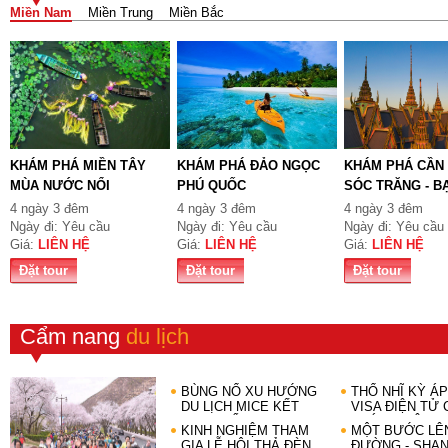
Miền Nam
Miền Trung
Miền Bắc
KHÁM PHÁ MIỀN TÂY
KHÁM PHÁ ĐẢO NGỌC
KHÁM PHÁ CẦN 
MÙA NƯỚC NỔI
PHÚ QUỐC
SÓC TRĂNG - B
LIÊ...
4 ngày 3 đêm
4 ngày 3 đêm
4 ngày 3 đêm
Ngày đi: Yêu cầu
Ngày đi: Yêu cầu
Ngày đi: Yêu cầu
Giá:
LIÊN HỆ
Giá:
LIÊN HỆ
Giá:
LIÊN HỆ
Đặt tour
Đặt tour
Đặt tour
Cẩm nang
du lịch
BÙNG NỔ XU HƯỚNG
THỔ NHĨ KỲ Á
DU LỊCH MICE KẾT
VISA ĐIỆN TỬ
HỢP THỂ THAO
KHÁCH VIỆT
KINH NGHIỆM THAM
MỘT BƯỚC LÊN
GIA LỄ HỘI THẢ ĐÈN
ĐƯỜNG - SHAN