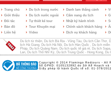
Trang chủ
Du lịch trong nước
Danh lam thắng cảnh
V
Giới thiệu
Du lịch nước ngoài
Cẩm nang du lịch
Gi
Đối tác
Tự thiết kế tour
Nhật ký hành trình
S
Bản đồ
Tour Khuyến mại
Chính sách khách hàng
Ẩ
Liên hệ
Video
Dịch vụ khách hàng
D
Du lịch từ thiện
,
Du lịch Bà Rịa - Vũng Tàu
,
Du lịch Cần Thơ
,
D
lịch Hà Giang
,
Du lịch Hà Nội
,
Du lịch Hàn Quốc
,
Du lịch miền 
Pháp
,
Du lịch Quảng Nam
,
Du lịch quốc tế giá rẻ
,
Du lịch Sapa
Lan
,
Du lịch Thổ Nhĩ Kỳ
,
Du lịch Trung Quốc - Hong Kong
,
Du l
Copyright © 2014 Flamingo Redtours - All 
Số GPKD: 0105132892 do Sở Kế Hoạch và 
Giấy phép lữ hành Quốc tế số: 01-378/20