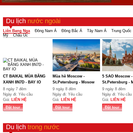
Du lịch
nước ngoài
Liên Bang Nga
Đông Nam Á
Đông Bắc Á
Tây Nam Á
Trung Quốc
Mỹ
Châu Úc
CT BAIKAL MÙA BĂNG
Mùa hè Moscow -
5 SAO Moscow -
XANH 8N7D - BAY IO
St.Petersburg - Mosow
St.Petersburg -
...
9...
8 ngày 7 đêm
9 ngày 8 đêm
9 ngày 8 đêm
Ngày đi: Yêu cầu
Ngày đi: Yêu cầu
Ngày đi: Yêu cầu
Giá:
LIÊN HỆ
Giá:
LIÊN HỆ
Giá:
LIÊN HỆ
Đặt tour
Đặt tour
Đặt tour
Du lịch
trong nước