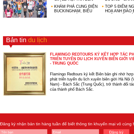
TRỜI YIPENG (CHIANG
KHÁM PHÁ CUNG ĐIỆN
TOP 5 ĐIỂM N
MAI)
BUCKINGHAM, BIỂU
HOA ANH ĐÀO 
TƯỢNG HOÀNG GIA
NHẤT NHẤT BẢ
NƯỚC ANH
Bản tin
du lịch
FLAMINGO REDTOURS KÝ KẾT HỢP TÁC P
TRIỂN TUYẾN DU LỊCH XUYÊN BIÊN GIỚI V
- TRUNG QUỐC
Flamingo Redtours ký kết Biên bản ghi nhớ hợp
phát triển tuyến du lịch xuyên biên giới Hà Nội (
Nam) - Bách Sắc (Trung Quốc), trở thành đối tác
của thành phố Bách Sắc.
Đăng ký nhận bản tin hàng tuần để biết thông tin khuyến mại vô cùng
Đăng ký