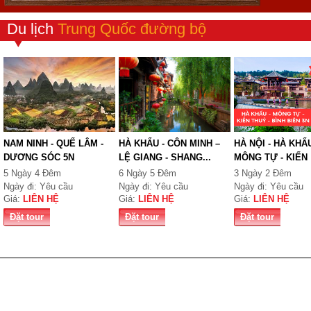
Du lịch
Trung Quốc đường bộ
NAM NINH - QUẾ LÂM -
HÀ KHẨU - CÔN MINH –
HÀ NỘI - HÀ KHẨU
DƯƠNG SÓC 5N
LỆ GIANG - SHANG...
MÔNG TỰ - KIẾN
THỦY...
5 Ngày 4 Đêm
6 Ngày 5 Đêm
3 Ngày 2 Đêm
Ngày đi: Yêu cầu
Ngày đi: Yêu cầu
Ngày đi: Yêu cầu
Giá:
LIÊN HỆ
Giá:
LIÊN HỆ
Giá:
LIÊN HỆ
Đặt tour
Đặt tour
Đặt tour