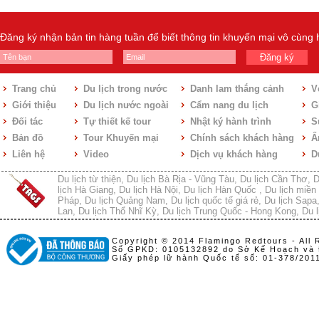
Đăng ký nhận bản tin hàng tuần để biết thông tin khuyến mại vô cùng
Đăng ký
Trang chủ
Du lịch trong nước
Danh lam thắng cảnh
V
Giới thiệu
Du lịch nước ngoài
Cẩm nang du lịch
Gi
Đối tác
Tự thiết kế tour
Nhật ký hành trình
S
Bản đồ
Tour Khuyến mại
Chính sách khách hàng
Ẩ
Liên hệ
Video
Dịch vụ khách hàng
D
Du lịch từ thiện
,
Du lịch Bà Rịa - Vũng Tàu
,
Du lịch Cần Thơ
,
D
lịch Hà Giang
,
Du lịch Hà Nội
,
Du lịch Hàn Quốc
,
Du lịch miền 
Pháp
,
Du lịch Quảng Nam
,
Du lịch quốc tế giá rẻ
,
Du lịch Sapa
Lan
,
Du lịch Thổ Nhĩ Kỳ
,
Du lịch Trung Quốc - Hong Kong
,
Du l
Copyright © 2014 Flamingo Redtours - All 
Số GPKD: 0105132892 do Sở Kế Hoạch và 
Giấy phép lữ hành Quốc tế số: 01-378/20