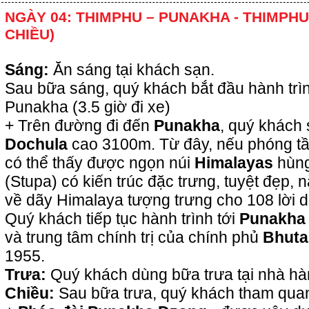
NGÀY 04: THIMPHU – PUNAKHA - THIMPHU
CHIỀU)
Sáng:
Ăn sáng tại khách sạn.
Sau bữa sáng, quý khách bắt đầu hành trì
Punakha (3.5 giờ đi xe)
+ Trên đường đi đến
Punakha
, quý khách
Dochula
cao 3100m. Từ đây, nếu phóng t
có thể thấy được ngọn núi
Himalayas
hùng
(Stupa) có kiến trúc đặc trưng, tuyệt đẹp, 
về dãy Himalaya tượng trưng cho 108 lời d
Quý khách tiếp tục hành trình tới
Punakha
và trung tâm chính trị của chính phủ
Bhuta
1955.
Trưa:
Quý khách dùng bữa trưa tại nhà hà
Chiều:
Sau bữa trưa, quý khách tham qua