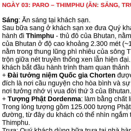
NGÀY 03: PARO – THIMPHU (ĂN: SÁNG, TR
Sáng
: Ăn sáng tại khách sạn.
Sau bữa sang ở khách sạn xe đưa Quý khác
hành đi
Thimphu
- thủ đô của Bhutan, nằm
của Bhutan ở độ cao khoảng 2.300 mét (~
nằm trong thung lũng phì nhiêu của sông 
trộn giữa nét truyền thống xen lẫn hiện đại
khách bắt đầu hành trình tham quan thảnh 
+
Đài tưởng niệm Quốc gia Chorten
được
đích là nơi cầu nguyện cho hòa bình và sự
nơi tưởng nhớ vị vua đời thứ 3 của Bhuta
+
Tượng Phật Dordenma
: làm bằng chất 
Trong lòng tượng gồm 125.000 tượng Phật 
đường, từ đây du khách có thể nhìn ngắm 
Thimphu.
Trưa: Quý khách dùng bữa trưa tại nhà hà