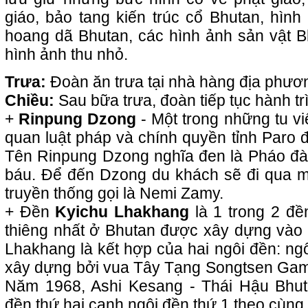
giáo, bảo tang kiến trúc cổ Bhutan, hình
hoang dã Bhutan, các hình ảnh sản vật 
hình ảnh thu nhỏ.
Trưa:
Đoàn ăn trưa tại nhà hàng địa phươ
Chiều:
Sau bữa trưa, đoàn tiếp tục hành t
+
Rinpung Dzong
- Một trong những tu vi
quan luật pháp và chính quyền tỉnh Paro đ
Tên Rinpung Dzong nghĩa đen là Pháo đà
báu. Để đến Dzong du khách sẽ đi qua 
truyền thống gọi là Nemi Zamy.
+ Đền
Kyichu Lhakhang
là 1 trong 2 đền
thiêng nhất ở Bhutan được xây dựng vào t
Lhakhang là kết hợp của hai ngôi đền: ng
xây dựng bởi vua Tây Tạng Songtsen Gamp
Năm 1968, Ashi Kesang - Thái Hậu Bhut
đền thứ hai cạnh ngôi đền thứ 1 theo cùng