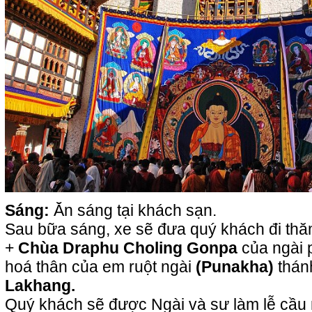
Sáng:
Ăn sáng tại khách sạn.
Sau bữa sáng, xe sẽ đưa quý khách đi th
+
Chùa Draphu Choling Gonpa
của ngài 
hoá thân của em ruột ngài
(Punakha)
thán
Lakhang.
Quý khách sẽ được Ngài và sư làm lễ cầu