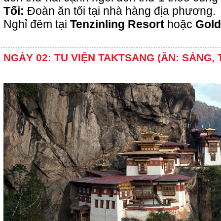
Tối:
Đoàn ăn tối tại nhà hàng địa phương
Nghỉ đêm tại
Tenzinling Resort
hoặc
Gold
NGÀY 02: TU VIỆN TAKTSANG (ĂN: SÁNG, 