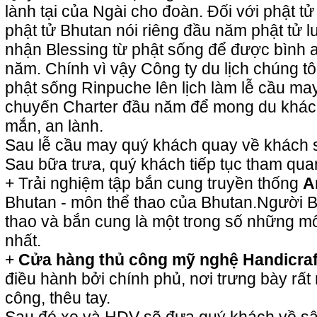
lành tại của Ngài cho đoàn. Đối với phật t
phật tử Bhutan nói riêng đầu năm phật tử
nhận Blessing từ phật sống để được bình 
năm. Chính vì vậy Công ty du lịch chúng tôi
phật sống Rinpuche lên lịch làm lễ cầu ma
chuyến Charter đầu năm để mong du khá
mắn, an lành.
Sau lễ cầu may quý khách quay về khách 
Sau bữa trưa, quý khách tiếp tục tham qua
+ Trải nghiệm tập bắn cung truyền thống
A
Bhutan - môn thể thao của Bhutan.Người Bh
thao và bắn cung là một trong số những m
nhất.
+
Cửa hàng thủ công mỹ nghệ Handicra
điều hành bởi chính phủ, nơi trưng bày rấ
công, thêu tay.
Sau đó xe và HDV sẽ đưa quý khách về sâ