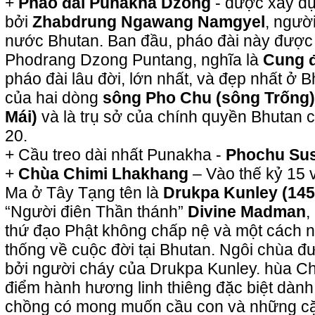
+
Pháo đài Punakha Dzong
- được xây d
bởi
Zhabdrung Ngawang Namgyel
, ngườ
nước Bhutan. Ban đầu, pháo đài này được 
Phodrang Dzong Puntang, nghĩa là
Cung đ
pháo đài lâu đời, lớn nhất, và đẹp nhất ở B
của hai dòng
sông Pho Chu (sông Trống)
Mái)
và là trụ sở của chính quyền Bhutan c
20.
+ Cầu treo dài nhất Punakha -
Phochu Sus
+
Chùa Chimi Lhakhang
– Vào thế kỷ 15 v
Ma ở Tây Tạng tên là
Drukpa Kunley (145
“Người điên Thần thánh”
Divine Madman
,
thứ đạo Phật không chấp nệ và một cách n
thống về cuộc đời tại Bhutan. Ngôi chùa 
bởi người cháy của Drukpa Kunley. hùa Ch
điểm hành hương linh thiêng đặc biệt dàn
chồng có mong muốn cầu con và những c