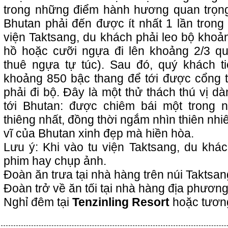
trong những điểm hành hương quan trọn
Bhutan phải đến được ít nhất 1 lần trong
viện Taktsang, du khách phải leo bộ khoản
hồ hoặc cưỡi ngựa đi lên khoảng 2/3 q
thuê ngựa tự túc). Sau đó, quý khách ti
khoảng 850 bậc thang để tới được cổng tu
phải đi bộ. Đây là một thử thách thú vị d
tới Bhutan: được chiêm bái một trong 
thiêng nhất, đồng thời ngắm nhìn thiên nh
vĩ của Bhutan xinh đẹp mà hiền hòa.
Lưu ý: Khi vào tu viện Taktsang, du kh
phim hay chụp ảnh.
Đoàn ăn trưa tại nhà hàng trên núi Taktsa
Đoàn trở về ăn tối tại nhà hàng địa phươn
Nghỉ đêm tại
Tenzinling Resort
hoặc tươn