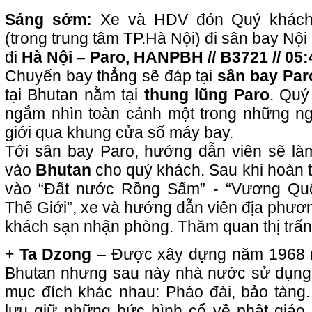
Sáng sớm:
Xe và HDV đón Quý khách t
(trong trung tâm TP.Hà Nội) đi sân bay Nội
đi
Hà Nội – Paro,
HANPBH // B3721 // 05:
Chuyến bay thẳng sẽ đáp tại
sân bay Par
tại Bhutan nằm tại
thung lũng Paro
. Quý
ngắm nhìn toàn cảnh một trong những ng
giới qua khung cửa sổ máy bay.
Tới sân bay Paro, hướng dẫn viên sẽ là
vào
Bhutan
cho quý khách. Sau khi hoàn t
vào “Đất nước Rồng Sấm” - “Vương Qu
Thế Giới”, xe và hướng dẫn viên địa phươ
khách sạn nhận phòng. Thăm quan thị trấn 
+
Ta Dzong
– Được xây dựng năm 1968 n
Bhutan nhưng sau này nhà nước sử dụng
mục đích khác nhau: Pháo đài, bảo tàng
lưu giữ những bức hình cổ về phật giáo