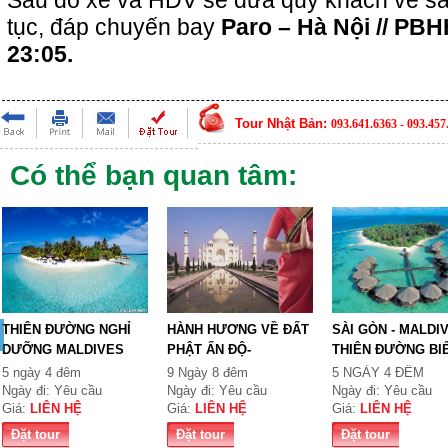
tục, đáp chuyến bay
Paro – Hà Nội // PBH
23:05.
Tour Nhật Bản:
093.641.6363 - 093.457
Có thể bạn quan tâm:
THIÊN ĐƯỜNG NGHỈ
HÀNH HƯƠNG VỀ ĐẤT
SÀI GÒN - MALDIV
DƯỠNG MALDIVES
PHẬT ẤN ĐỘ-
THIÊN ĐƯỜNG BI
FREE a...
NEPAL9N
5 ngày 4 đêm
9 Ngày 8 đêm
5 NGÀY 4 ĐÊM
Ngày đi: Yêu cầu
Ngày đi: Yêu cầu
Ngày đi: Yêu cầu
Giá:
LIÊN HỆ
Giá:
LIÊN HỆ
Giá:
LIÊN HỆ
Đặt tour
Đặt tour
Đặt tour