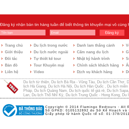
Đăng ký nhận bản tin hàng tuần để biết thông tin khuyến mại vô cùng
Đăng ký
Trang chủ
Du lịch trong nước
Danh lam thắng cảnh
V
Giới thiệu
Du lịch nước ngoài
Cẩm nang du lịch
Gi
Đối tác
Tự thiết kế tour
Nhật ký hành trình
S
Bản đồ
Tour Khuyến mại
Chính sách khách hàng
Ẩ
Liên hệ
Video
Dịch vụ khách hàng
D
Du lịch từ thiện
,
Du lịch Bà Rịa - Vũng Tàu
,
Du lịch Cần Thơ
,
D
lịch Hà Giang
,
Du lịch Hà Nội
,
Du lịch Hàn Quốc
,
Du lịch miền 
Pháp
,
Du lịch Quảng Nam
,
Du lịch quốc tế giá rẻ
,
Du lịch Sapa
Lan
,
Du lịch Thổ Nhĩ Kỳ
,
Du lịch Trung Quốc - Hong Kong
,
Du l
Copyright © 2014 Flamingo Redtours - All 
Số GPKD: 0105132892 do Sở Kế Hoạch và 
Giấy phép lữ hành Quốc tế số: 01-378/20