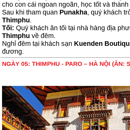
cho con cái ngoan ngoãn, học tốt và thành 
Sau khi tham quan
Punakha
, quý khách tr
Thimphu
.
Tối:
Quý khách ăn tối tại nhà hàng địa p
Thimphu
về đêm.
Nghỉ đêm tại khách sạn
Kuenden Boutiqu
đương.
NGÀY 05: THIMPHU - PARO – HÀ NỘI (ĂN: 