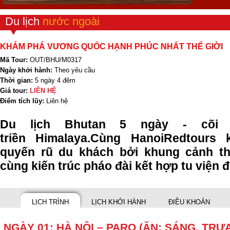
Du lịch
nước ngoài
KHÁM PHÁ VƯƠNG QUỐC HẠNH PHÚC NHẤT THẾ GIỜI
Mã Tour:
OUT/BHU/M0317
Ngày khởi hành:
Theo yêu cầu
Thời gian:
5 ngày 4 đêm
Giá tour:
LIÊN HỆ
Điểm tích lũy:
Liên hệ
Du lịch
Bhutan
5 ngày
- cõi
triền
Himalaya.
Cùng
HanoiRedtours
quyến rũ du khách bởi khung cảnh thi
cùng kiến trúc pháo đài kết hợp tu viện 
LỊCH TRÌNH
LỊCH KHỞI HÀNH
ĐIỀU KHOẢN
NGÀY 01: HÀ NỘI – PARO (ĂN: SÁNG, TRƯA