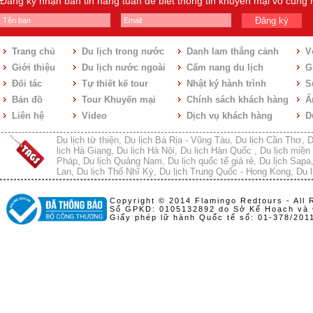
Đăng ký nhận bản tin hàng tuần để biết thông tin khuyến mại vô cùng
Đăng ký
Trang chủ
Du lịch trong nước
Danh lam thắng cảnh
V
Giới thiệu
Du lịch nước ngoài
Cẩm nang du lịch
Gi
Đối tác
Tự thiết kế tour
Nhật ký hành trình
S
Bản đồ
Tour Khuyến mại
Chính sách khách hàng
Ẩ
Liên hệ
Video
Dịch vụ khách hàng
D
Du lịch từ thiện
,
Du lịch Bà Rịa - Vũng Tàu
,
Du lịch Cần Thơ
,
D
lịch Hà Giang
,
Du lịch Hà Nội
,
Du lịch Hàn Quốc
,
Du lịch miền 
Pháp
,
Du lịch Quảng Nam
,
Du lịch quốc tế giá rẻ
,
Du lịch Sapa
Lan
,
Du lịch Thổ Nhĩ Kỳ
,
Du lịch Trung Quốc - Hong Kong
,
Du l
Copyright © 2014 Flamingo Redtours - All 
Số GPKD: 0105132892 do Sở Kế Hoạch và 
Giấy phép lữ hành Quốc tế số: 01-378/20