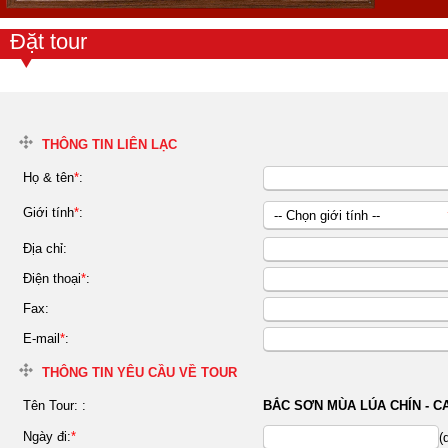
Đặt tour
THÔNG TIN LIÊN LẠC
Họ & tên
*
:
Giới tính
*
:
-- Chọn giới tính --
Nữ
Địa chỉ:
Nam
Điện thoại
*
:
Fax:
E-mail
*
:
THÔNG TIN YÊU CẦU VỀ TOUR
Tên Tour:
:
BẮC SƠN MÙA LÚA CHÍN - C
Ngày đi:
*
(