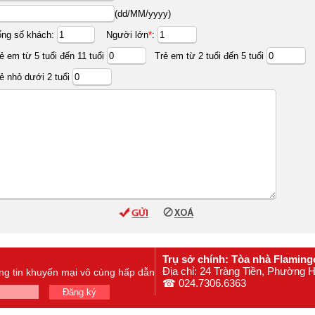
(dd/MM/yyyy)
ổng số khách:
Người lớn
*
:
ẻ em từ 5 tuổi đến 11 tuổi
Trẻ em từ 2 tuổi đến 5 tuổi
ẻ nhỏ dưới 2 tuổi
Trụ sở chính: Tòa nhà Flaming
Địa chỉ: 24 Tràng Tiền, Phường
ông tin khuyến mại vô cùng hấp dẫn
☎ 024.7306.6363
Đăng ký