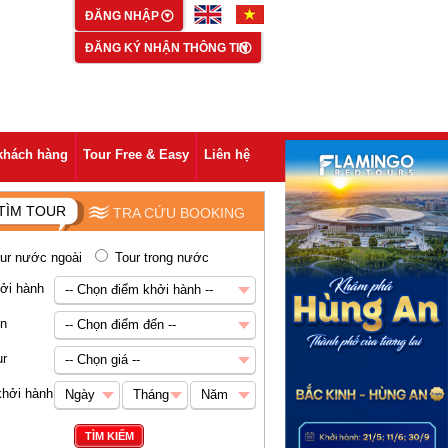
ĐĂNG NHẬP
ĐĂNG KÝ NHẬN THÔNG TIN
khách hàng
Tour Free & Easy
Liên hệ
TÌM TOUR
TRA CỨU BOOKING
ur nước ngoài
Tour trong nước
ởi hành
-- Chọn điểm khởi hành --
-- Chọn điểm khởi hành --
ến
-- Chọn điểm đến --
Hà Nội
-- Chọn điểm đến --
ur
-- Chọn giá --
Châu Á
-- Chọn giá --
khởi hành
Ngày
Tháng
Năm
Abu Dhabi
Dưới 5 triệu VNĐ
Ngày
Tháng
Năm
TÌM KIẾM
Ai Cập
5-8 triệu VNĐ