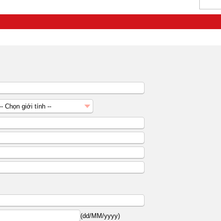
-- Chọn giới tính --
Nữ
Nam
(dd/MM/yyyy)