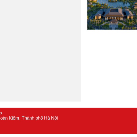
16
Mông Cổ
17
Myanmar
18
Nepal
19
Nhật Bản
20
Oman
21
Philippines
22
Singapore
23
Srilanka
24
Tây Tạng
25
Thái Lan
26
Triều Tiên
27
Trung Quốc
28
o
 Hoàn Kiếm, Thành phố Hà Nội
Uzbekistan
29
Châu Âu
30
Anh