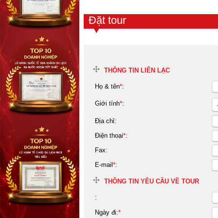
Đặt tour
THÔNG TIN LIÊN LẠC
Họ & tên
*
:
Giới tính
*
:
Địa chỉ:
Điện thoại
*
:
Fax:
E-mail
*
:
THÔNG TIN YÊU CẦU VỀ TOUR
:
Ngày đi:
*