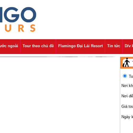
nước ngoài
Tour theo chủ đề
Flamingo Đại Lải Resort
Tin tức
D/v 
To
Nơi kh
Nơi đ
Giá to
Ngày 