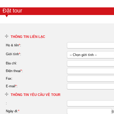
Đặt tour
THÔNG TIN LIÊN LẠC
Họ & tên
*
:
Giới tính
*
:
-- Chọn giới tính --
Nữ
Địa chỉ:
Nam
Điện thoại
*
:
Fax:
E-mail
*
:
THÔNG TIN YÊU CẦU VỀ TOUR
:
Ngày đi:
*
(