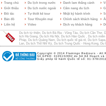
Trang chủ
Du lịch trong nước
Danh lam thắng cảnh
V
Giới thiệu
Du lịch nước ngoài
Cẩm nang du lịch
Gi
Đối tác
Tự thiết kế tour
Nhật ký hành trình
S
Bản đồ
Tour Khuyến mại
Chính sách khách hàng
Ẩ
Liên hệ
Video
Dịch vụ khách hàng
D
Du lịch từ thiện
,
Du lịch Bà Rịa - Vũng Tàu
,
Du lịch Cần Thơ
,
D
lịch Hà Giang
,
Du lịch Hà Nội
,
Du lịch Hàn Quốc
,
Du lịch miền 
Pháp
,
Du lịch Quảng Nam
,
Du lịch quốc tế giá rẻ
,
Du lịch Sapa
Lan
,
Du lịch Thổ Nhĩ Kỳ
,
Du lịch Trung Quốc - Hong Kong
,
Du l
Copyright © 2014 Flamingo Redtours - All 
Số GPKD: 0105132892 do Sở Kế Hoạch và 
Giấy phép lữ hành Quốc tế số: 01-378/20