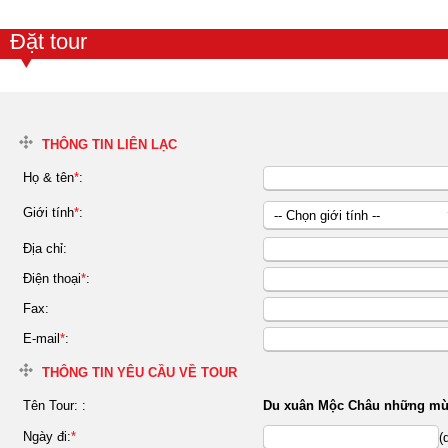
Đặt tour
THÔNG TIN LIÊN LẠC
Họ & tên
*
:
Giới tính
*
:
-- Chọn giới tính --
Nữ
Địa chỉ:
Nam
Điện thoại
*
:
Fax:
E-mail
*
:
THÔNG TIN YÊU CẦU VỀ TOUR
Tên Tour:
:
Du xuân Mộc Châu những mù
Ngày đi:
*
(