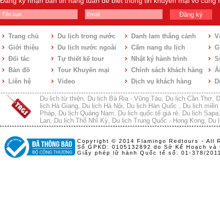
Đăng ký nhận bản tin hàng tuần để biết thông tin khuyến mại vô cùng
Đăng ký
Trang chủ
Du lịch trong nước
Danh lam thắng cảnh
V
Giới thiệu
Du lịch nước ngoài
Cẩm nang du lịch
Gi
Đối tác
Tự thiết kế tour
Nhật ký hành trình
S
Bản đồ
Tour Khuyến mại
Chính sách khách hàng
Ẩ
Liên hệ
Video
Dịch vụ khách hàng
D
Du lịch từ thiện
,
Du lịch Bà Rịa - Vũng Tàu
,
Du lịch Cần Thơ
,
D
lịch Hà Giang
,
Du lịch Hà Nội
,
Du lịch Hàn Quốc
,
Du lịch miền 
Pháp
,
Du lịch Quảng Nam
,
Du lịch quốc tế giá rẻ
,
Du lịch Sapa
Lan
,
Du lịch Thổ Nhĩ Kỳ
,
Du lịch Trung Quốc - Hong Kong
,
Du l
Copyright © 2014 Flamingo Redtours - All 
Số GPKD: 0105132892 do Sở Kế Hoạch và 
Giấy phép lữ hành Quốc tế số: 01-378/20