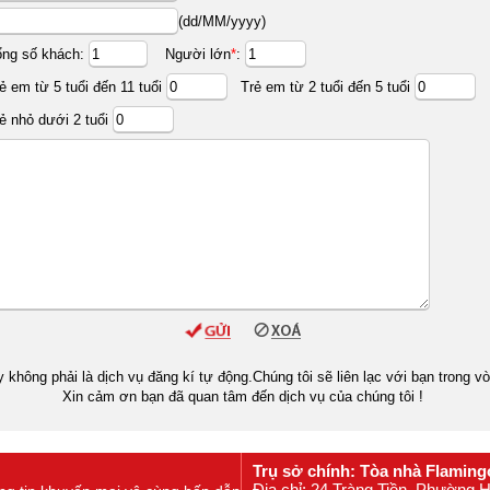
(dd/MM/yyyy)
ổng số khách:
Người lớn
*
:
ẻ em từ 5 tuổi đến 11 tuổi
Trẻ em từ 2 tuổi đến 5 tuổi
ẻ nhỏ dưới 2 tuổi
y không phải là dịch vụ đăng kí tự động.Chúng tôi sẽ liên lạc với bạn trong v
Xin cảm ơn bạn đã quan tâm đến dịch vụ của chúng tôi !
Trụ sở chính: Tòa nhà Flaming
Địa chỉ: 24 Tràng Tiền, Phường