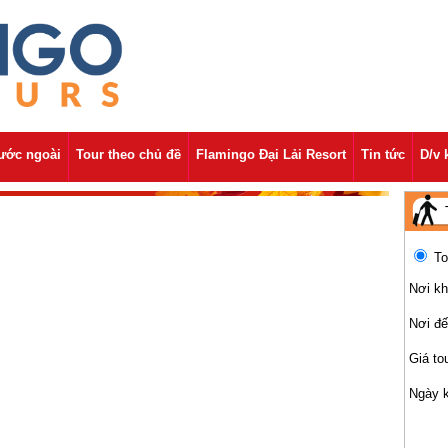
nước ngoài
Tour theo chủ đề
Flamingo Đại Lải Resort
Tin tức
D/v 
To
Nơi kh
Nơi đ
Giá to
Ngày 