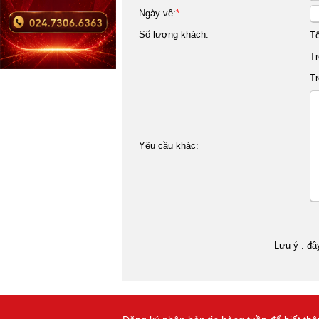
Ngày về:
*
Số lượng khách:
T
Tr
Tr
Yêu cầu khác:
Lưu ý : đâ