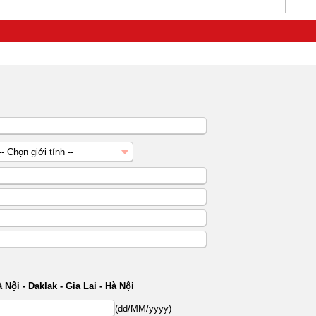
-- Chọn giới tính --
Nữ
Nam
 Nội - Daklak - Gia Lai - Hà Nội
(dd/MM/yyyy)