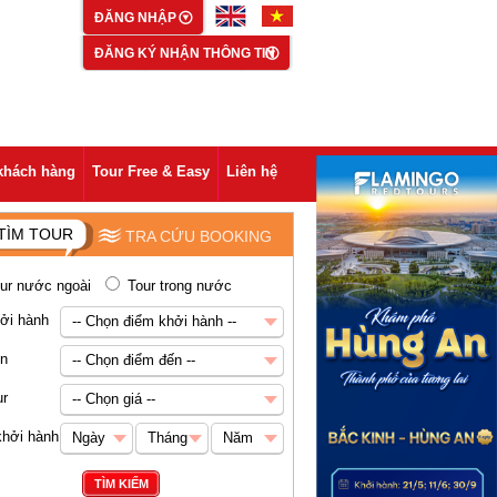
ĐĂNG NHẬP
ĐĂNG KÝ NHẬN THÔNG TIN
khách hàng
Tour Free & Easy
Liên hệ
TÌM TOUR
TRA CỨU BOOKING
ur nước ngoài
Tour trong nước
ởi hành
-- Chọn điểm khởi hành --
-- Chọn điểm khởi hành --
ến
-- Chọn điểm đến --
Hà Nội
-- Chọn điểm đến --
ur
-- Chọn giá --
Châu Á
-- Chọn giá --
khởi hành
Ngày
Tháng
Năm
Abu Dhabi
Dưới 5 triệu VNĐ
Ngày
Tháng
Năm
TÌM KIẾM
Ai Cập
5-8 triệu VNĐ