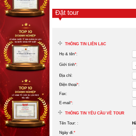
Đặt tour
THÔNG TIN LIÊN LẠC
Họ & tên
*
:
Giới tính
*
:
Địa chỉ:
Điện thoại
*
:
Fax:
E-mail
*
:
THÔNG TIN YÊU CẦU VỀ TOUR
Tên Tour:
:
Hà
Ngày đi:
*