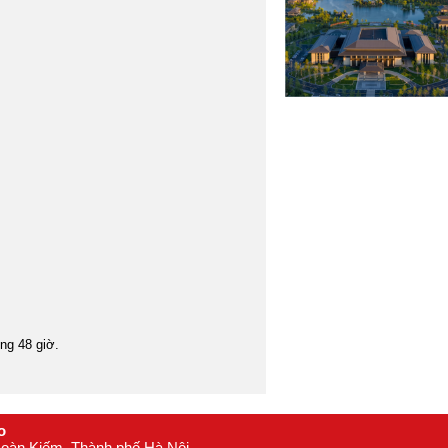
16
Mông Cổ
17
Myanmar
18
Nepal
19
Nhật Bản
20
Oman
21
Philippines
22
Singapore
23
Srilanka
24
Tây Tạng
25
Thái Lan
26
Triều Tiên
27
òng 48 giờ.
Trung Quốc
28
Uzbekistan
29
Châu Âu
30
o
 Hoàn Kiếm, Thành phố Hà Nội
Anh