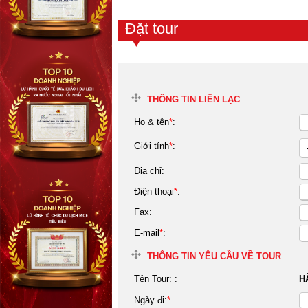
Đặt tour
THÔNG TIN LIÊN LẠC
Họ & tên
*
:
Giới tính
*
:
Địa chỉ:
Điện thoại
*
:
Fax:
E-mail
*
:
THÔNG TIN YÊU CẦU VỀ TOUR
Tên Tour:
:
H
Ngày đi:
*