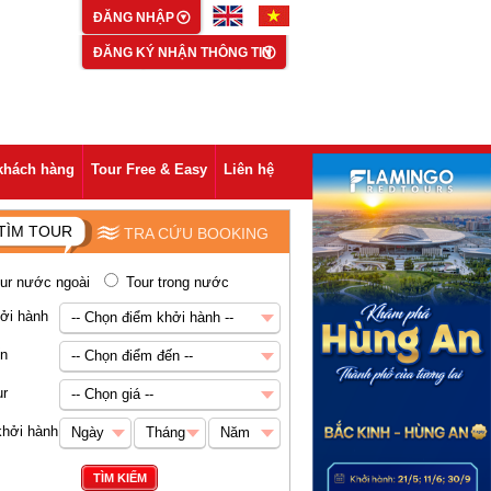
ĐĂNG NHẬP
ĐĂNG KÝ NHẬN THÔNG TIN
khách hàng
Tour Free & Easy
Liên hệ
TÌM TOUR
TRA CỨU BOOKING
ur nước ngoài
Tour trong nước
ởi hành
-- Chọn điểm khởi hành --
-- Chọn điểm khởi hành --
ến
-- Chọn điểm đến --
Hà Nội
-- Chọn điểm đến --
ur
-- Chọn giá --
Châu Á
-- Chọn giá --
khởi hành
Ngày
Tháng
Năm
Abu Dhabi
Dưới 5 triệu VNĐ
Ngày
Tháng
Năm
TÌM KIẾM
Ai Cập
5-8 triệu VNĐ