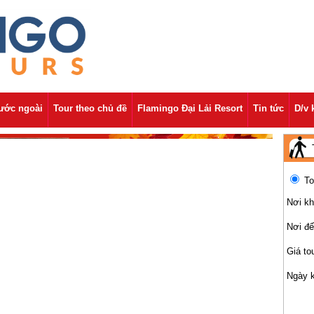
nước ngoài
Tour theo chủ đề
Flamingo Đại Lải Resort
Tin tức
D/v 
To
Nơi kh
Nơi đ
Giá to
Ngày 