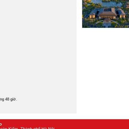
16
Mông Cổ
17
Myanmar
18
Nepal
19
Nhật Bản
20
Oman
21
Philippines
22
Singapore
23
Srilanka
24
Tây Tạng
25
Thái Lan
26
Triều Tiên
27
òng 48 giờ.
Trung Quốc
28
Uzbekistan
29
Châu Âu
30
o
 Hoàn Kiếm, Thành phố Hà Nội
Anh