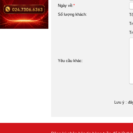
Ngày về:
*
Số lượng khách:
T
Tr
Tr
Yêu cầu khác:
Lưu ý : đâ