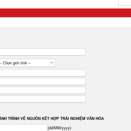
-- Chọn giới tính --
Nữ
Nam
ÀNH TRÌNH VỂ NGUỒN KẾT HỢP TRẢI NGHIỆM VĂN HÓA
(dd/MM/yyyy)