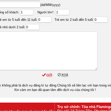
(dd/MM/yyyy)
ổng số khách:
Người lớn
*
:
ẻ em từ 5 tuổi đến 11 tuổi
Trẻ em từ 2 tuổi đến 5 tuổi
ẻ nhỏ dưới 2 tuổi
y không phải là dịch vụ đăng kí tự động.Chúng tôi sẽ liên lạc với bạn trong v
Xin cảm ơn bạn đã quan tâm đến dịch vụ của chúng tôi !
Trụ sở chính: Tòa nhà Flaming
Địa chỉ: 24 Tràng Tiền, Phường