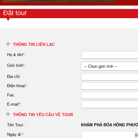
Đặt tour
THÔNG TIN LIÊN LẠC
Họ & tên
*
:
Giới tính
*
:
-- Chọn giới tính --
Nữ
Địa chỉ:
Nam
Điện thoại
*
:
Fax:
E-mail
*
:
THÔNG TIN YÊU CẦU VỀ TOUR
Tên Tour:
:
KHÁM PHÁ ĐÓA HỒNG PHƯƠ
Ngày đi:
*
(