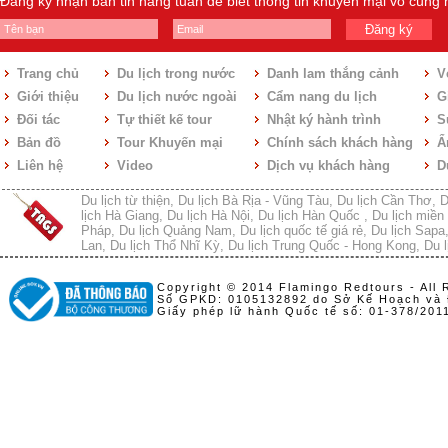
Đăng ký nhận bản tin hàng tuần để biết thông tin khuyến mại vô cùng
Đăng ký
Trang chủ
Du lịch trong nước
Danh lam thắng cảnh
V
Giới thiệu
Du lịch nước ngoài
Cẩm nang du lịch
Gi
Đối tác
Tự thiết kế tour
Nhật ký hành trình
S
Bản đồ
Tour Khuyến mại
Chính sách khách hàng
Ẩ
Liên hệ
Video
Dịch vụ khách hàng
D
Du lịch từ thiện
,
Du lịch Bà Rịa - Vũng Tàu
,
Du lịch Cần Thơ
,
D
lịch Hà Giang
,
Du lịch Hà Nội
,
Du lịch Hàn Quốc
,
Du lịch miền 
Pháp
,
Du lịch Quảng Nam
,
Du lịch quốc tế giá rẻ
,
Du lịch Sapa
Lan
,
Du lịch Thổ Nhĩ Kỳ
,
Du lịch Trung Quốc - Hong Kong
,
Du l
Copyright © 2014 Flamingo Redtours - All 
Số GPKD: 0105132892 do Sở Kế Hoạch và 
Giấy phép lữ hành Quốc tế số: 01-378/20