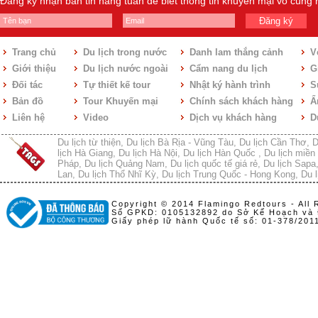
Đăng ký nhận bản tin hàng tuần để biết thông tin khuyến mại vô cùng
Đăng ký
Trang chủ
Du lịch trong nước
Danh lam thắng cảnh
V
Giới thiệu
Du lịch nước ngoài
Cẩm nang du lịch
Gi
Đối tác
Tự thiết kế tour
Nhật ký hành trình
S
Bản đồ
Tour Khuyến mại
Chính sách khách hàng
Ẩ
Liên hệ
Video
Dịch vụ khách hàng
D
Du lịch từ thiện
,
Du lịch Bà Rịa - Vũng Tàu
,
Du lịch Cần Thơ
,
D
lịch Hà Giang
,
Du lịch Hà Nội
,
Du lịch Hàn Quốc
,
Du lịch miền 
Pháp
,
Du lịch Quảng Nam
,
Du lịch quốc tế giá rẻ
,
Du lịch Sapa
Lan
,
Du lịch Thổ Nhĩ Kỳ
,
Du lịch Trung Quốc - Hong Kong
,
Du l
Copyright © 2014 Flamingo Redtours - All 
Số GPKD: 0105132892 do Sở Kế Hoạch và 
Giấy phép lữ hành Quốc tế số: 01-378/20