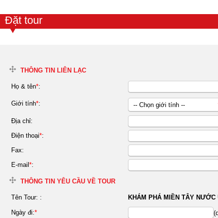
Đặt tour
THÔNG TIN LIÊN LẠC
Họ & tên
*
:
Giới tính
*
:
-- Chọn giới tính --
Nữ
Địa chỉ:
Nam
Điện thoại
*
:
Fax:
E-mail
*
:
THÔNG TIN YÊU CẦU VỀ TOUR
Tên Tour:
:
KHÁM PHÁ MIỀN TÂY NƯỚC
Ngày đi:
*
(