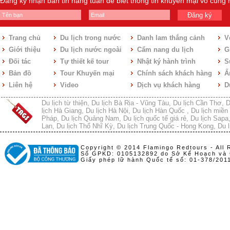
Đăng ký nhận bản tin hàng tuần để biết thông tin khuyến mại vô cùng
Đăng ký
Trang chủ
Du lịch trong nước
Danh lam thắng cảnh
V
Giới thiệu
Du lịch nước ngoài
Cẩm nang du lịch
Gi
Đối tác
Tự thiết kế tour
Nhật ký hành trình
S
Bản đồ
Tour Khuyến mại
Chính sách khách hàng
Ẩ
Liên hệ
Video
Dịch vụ khách hàng
D
Du lịch từ thiện
,
Du lịch Bà Rịa - Vũng Tàu
,
Du lịch Cần Thơ
,
D
lịch Hà Giang
,
Du lịch Hà Nội
,
Du lịch Hàn Quốc
,
Du lịch miền 
Pháp
,
Du lịch Quảng Nam
,
Du lịch quốc tế giá rẻ
,
Du lịch Sapa
Lan
,
Du lịch Thổ Nhĩ Kỳ
,
Du lịch Trung Quốc - Hong Kong
,
Du l
Copyright © 2014 Flamingo Redtours - All 
Số GPKD: 0105132892 do Sở Kế Hoạch và 
Giấy phép lữ hành Quốc tế số: 01-378/20