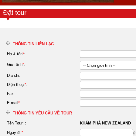
Đặt tour
THÔNG TIN LIÊN LẠC
Họ & tên
*
:
Giới tính
*
:
-- Chọn giới tính --
Nữ
Địa chỉ:
Nam
Điện thoại
*
:
Fax:
E-mail
*
:
THÔNG TIN YÊU CẦU VỀ TOUR
Tên Tour:
:
KHÁM PHÁ NEW ZEALAND
Ngày đi:
*
(