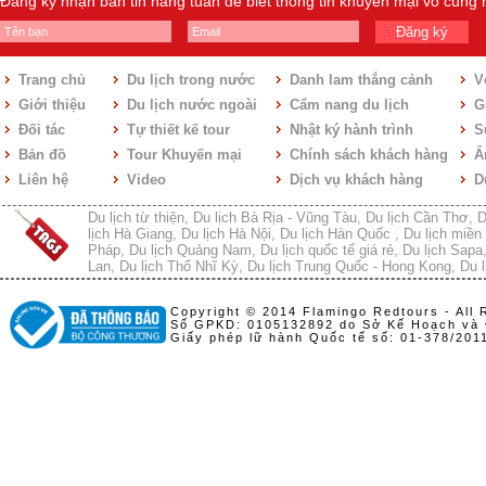
Đăng ký nhận bản tin hàng tuần để biết thông tin khuyến mại vô cùng
Đăng ký
Trang chủ
Du lịch trong nước
Danh lam thắng cảnh
V
Giới thiệu
Du lịch nước ngoài
Cẩm nang du lịch
Gi
Đối tác
Tự thiết kế tour
Nhật ký hành trình
S
Bản đồ
Tour Khuyến mại
Chính sách khách hàng
Ẩ
Liên hệ
Video
Dịch vụ khách hàng
D
Du lịch từ thiện
,
Du lịch Bà Rịa - Vũng Tàu
,
Du lịch Cần Thơ
,
D
lịch Hà Giang
,
Du lịch Hà Nội
,
Du lịch Hàn Quốc
,
Du lịch miền 
Pháp
,
Du lịch Quảng Nam
,
Du lịch quốc tế giá rẻ
,
Du lịch Sapa
Lan
,
Du lịch Thổ Nhĩ Kỳ
,
Du lịch Trung Quốc - Hong Kong
,
Du l
Copyright © 2014 Flamingo Redtours - All 
Số GPKD: 0105132892 do Sở Kế Hoạch và 
Giấy phép lữ hành Quốc tế số: 01-378/20