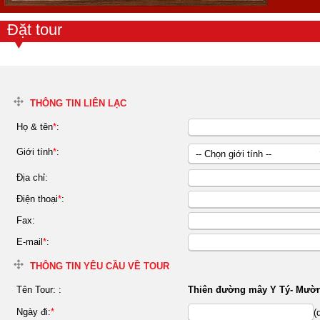
Đặt tour
THÔNG TIN LIÊN LẠC
Họ & tên
*
:
Giới tính
*
:
-- Chọn giới tính --
Nữ
Địa chỉ:
Nam
Điện thoại
*
:
Fax:
E-mail
*
:
THÔNG TIN YÊU CẦU VỀ TOUR
Tên Tour:
:
Thiên đường mây Y Tý- Mườ
Ngày đi:
*
(