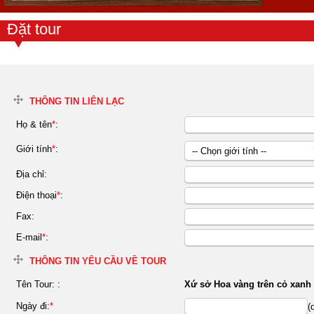
Đặt tour
THÔNG TIN LIÊN LẠC
Họ & tên
*
:
Giới tính
*
:
-- Chọn giới tính --
Nữ
Địa chỉ:
Nam
Điện thoại
*
:
Fax:
E-mail
*
:
THÔNG TIN YÊU CẦU VỀ TOUR
Tên Tour:
:
Xứ sở Hoa vàng trên cỏ xanh 
Ngày đi:
*
(