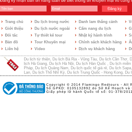
Đăng ký nhận bản tin hàng tuần để biết thông tin khuyến mại vô cùng
Đăng ký
Trang chủ
Du lịch trong nước
Danh lam thắng cảnh
V
Giới thiệu
Du lịch nước ngoài
Cẩm nang du lịch
Gi
Đối tác
Tự thiết kế tour
Nhật ký hành trình
S
Bản đồ
Tour Khuyến mại
Chính sách khách hàng
Ẩ
Liên hệ
Video
Dịch vụ khách hàng
D
Du lịch từ thiện
,
Du lịch Bà Rịa - Vũng Tàu
,
Du lịch Cần Thơ
,
D
lịch Hà Giang
,
Du lịch Hà Nội
,
Du lịch Hàn Quốc
,
Du lịch miền 
Pháp
,
Du lịch Quảng Nam
,
Du lịch quốc tế giá rẻ
,
Du lịch Sapa
Lan
,
Du lịch Thổ Nhĩ Kỳ
,
Du lịch Trung Quốc - Hong Kong
,
Du l
Copyright © 2014 Flamingo Redtours - All 
Số GPKD: 0105132892 do Sở Kế Hoạch và 
Giấy phép lữ hành Quốc tế số: 01-378/20