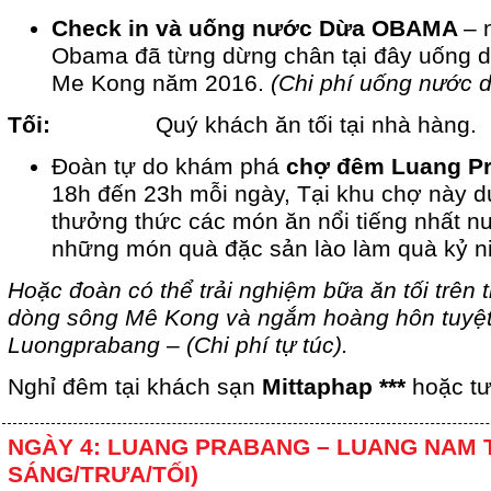
Check in và uống nước Dừa OBAMA
– 
Obama đã từng dừng chân tại đây uống 
Me Kong năm 2016.
(Chi phí uống nước d
Tối:
Quý khách ăn tối tại nhà hàng.
Đoàn tự do khám phá
chợ đêm Luang P
18h đến 23h mỗi ngày, Tại khu chợ này d
thưởng thức các món ăn nổi tiếng nhất 
những món quà đặc sản lào làm quà kỷ n
Hoặc đoàn có thể trải nghiệm bữa ăn tối trên 
dòng sông Mê Kong và ngắm hoàng hôn tuyệt
Luongprabang – (Chi phí tự túc).
Nghỉ đêm tại khách sạn
Mittaphap ***
hoặc t
NGÀY 4: LUANG PRABANG – LUANG NAM TH
SÁNG/TRƯA/TỐI)