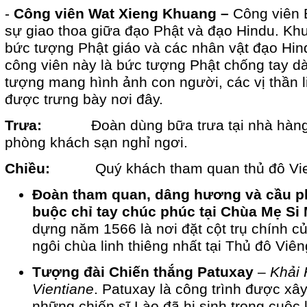
-
Công viên Wat Xieng Khuang –
Công viên 
sự giao thoa giữa đạo Phật và đạo Hindu. Kh
bức tượng Phật giáo và các nhân vật đạo Hi
công viên này là bức tượng Phật chống tay d
tượng mang hình ảnh con người, các vị thần 
được trưng bày nơi đây.
Trưa:
Đoàn dùng bữa trưa tại nhà hàn
phòng khách sạn nghỉ ngơi.
Chiều:
Quý khách tham quan thủ đô Vie
Đoàn tham quan, dâng hương và cầu ph
buộc chỉ tay chúc phúc tại Chùa Mẹ S
dựng năm 1566 là nơi đặt cột trụ chính c
ngôi chùa linh thiêng nhất tại Thủ đô Viê
Tượng đài Chiến thắng Patuxay
–
Khải 
Vientiane
. Patuxay là công trình được xâ
những chiến sĩ Lào đã hi sinh trong cuộc