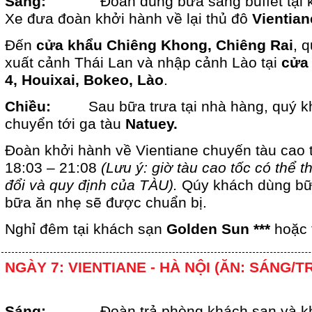
Sáng:
Đoàn dùng bữa sáng buffet tại 
Xe đưa đoàn khởi hành về lại thủ đô
Vientia
Đến
cửa khẩu Chiêng Khong, Chiêng Rai
, 
xuất cảnh Thái Lan và nhập cảnh Lào tại
cửa
4, Houixai, Bokeo, Lào
.
Chiều:
Sau bữa trưa tại nhà hàng, quý kh
chuyển tới ga tàu
Natuey.
Đoàn khởi hành về Vientiane chuyến tàu cao 
18:03 – 21:08
(Lưu ý: giờ tàu cao tốc có thể t
đổi và quy định của TÀU).
Qúy khách dùng bữa
bữa ăn nhẹ sẽ được chuẩn bị.
Nghỉ đêm tại khách sạn
Golden Sun ***
hoặc
NGÀY 7: VIENTIANE - HÀ NỘI (ĂN: SÁNG/T
Sáng:
Đoàn trả phòng khách sạn và k