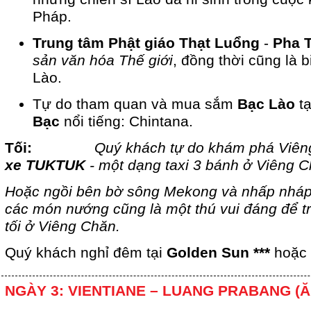
Pháp.
Trung tâm Phật giáo Thạt Luổng
-
Pha 
sản văn hóa Thế giới
, đồng thời cũng là 
Lào.
Tự do tham quan và mua sắm
Bạc Lào
t
Bạc
nổi tiếng: Chintana.
Tối:
Quý khách tự do khám phá Viê
xe TUKTUK
- một dạng taxi 3 bánh ở Viêng C
Hoặc ngồi bên bờ sông Mekong và nhấp nháp 
các món nướng cũng là một thú vui đáng để t
tối ở Viêng Chăn.
Quý khách nghỉ đêm tại
Golden Sun ***
hoặc
NGÀY 3: VIENTIANE – LUANG PRABANG (Ă