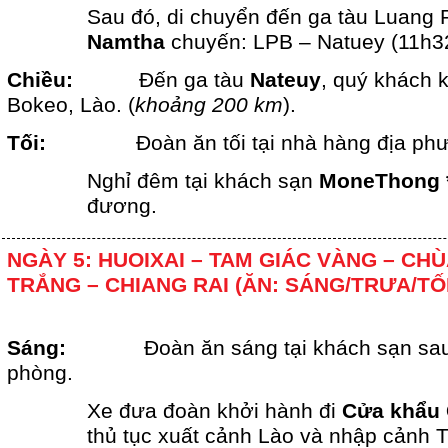
Sau đó, di chuyển đến ga tàu Luang 
Namtha
chuyến: LPB – Natuey (11h32
Chiều:
Đến ga tàu
Nateuy
, quý khách 
Bokeo, Lào. (
khoảng 200 km
).
Tối:
Đoàn ăn tối tại nhà hàng địa ph
Nghỉ đêm tại khách sạn
MoneThong 
đương.
NGÀY 5: HUOIXAI – TAM GIÁC VÀNG – CH
TRẮNG – CHIANG RAI (ĂN: SÁNG/TRƯA/TỐI
Sáng:
Đoàn ăn sáng tại khách sạn sau
phòng.
Xe đưa đoàn khởi hành đi
Cửa khẩu 
thủ tục xuất cảnh Lào và nhập cảnh T