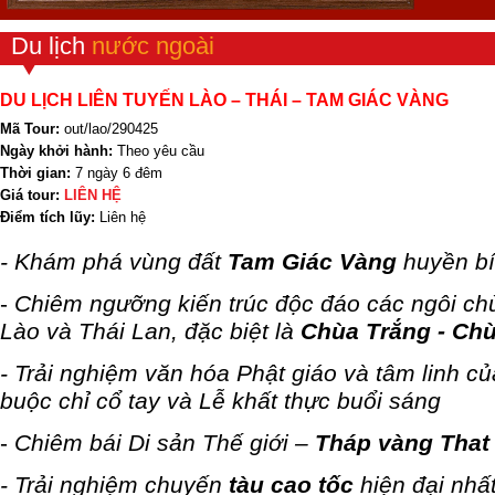
Du lịch
nước ngoài
DU LỊCH LIÊN TUYẾN LÀO – THÁI – TAM GIÁC VÀNG
Mã Tour:
out/lao/290425
Ngày khởi hành:
Theo yêu cầu
Thời gian:
7 ngày 6 đêm
Giá tour:
LIÊN HỆ
Điểm tích lũy:
Liên hệ
- Khám phá vùng đất
Tam Giác Vàng
huyền bí
-
Chiêm ngưỡng kiến trúc độc đáo các ngôi ch
Lào và Thái Lan, đặc biệt là
Chùa Trắng - Ch
- Trải nghiệm văn hóa Phật giáo và tâm linh c
buộc chỉ cổ tay và Lễ khất thực buổi sáng
-
Chiêm bái Di sản Thế giới –
Tháp vàng That
- Trải nghiệm chuyến
tàu cao tốc
hiện đại nh