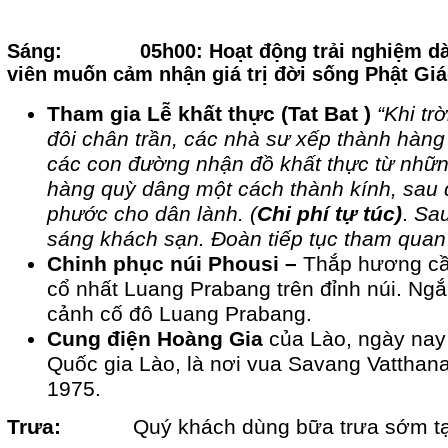
Sáng:
05h00: Hoạt động trải nghiệm dàn
viên muốn cảm nhận giá trị đời sống Phật Giá
Tham gia Lễ khất thực (Tat Bat )
“Khi tr
đôi chân trần, các nhà sư xếp thành hàng d
các con đường nhận đồ khất thực từ nhữ
hàng quỳ dâng một cách thành kính, sau
phước cho dân lành. (
Chi phí tự túc)
.
Sau
sáng khách sạn. Đoàn tiếp tục tham qua
Chinh phục núi Phousi –
Thắp hương cầ
cổ nhất Luang Prabang trên đỉnh núi. Ng
cảnh cố đô Luang Prabang.
Cung điện Hoàng Gia
của Lào, ngày nay
Quốc gia Lào, là nơi vua Savang Vatthana
1975.
Trưa:
Quý khách dùng bữa trưa sớm tạ