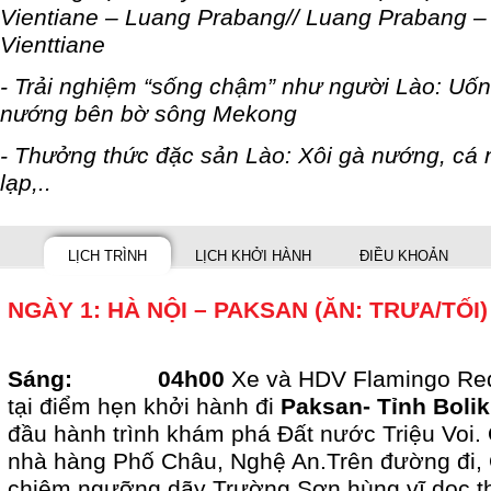
Vientiane – Luang Prabang// Luang Prabang –
Vienttiane
- Trải nghiệm “sống chậm” như người Lào: Uốn
nướng bên bờ sông Mekong
- Thưởng thức đặc sản Lào: Xôi gà nướng, cá 
lạp,..
LỊCH TRÌNH
LỊCH KHỞI HÀNH
ĐIỀU KHOẢN
NGÀY 1: HÀ NỘI – PAKSAN (ĂN: TRƯA/TỐI)
Sáng: 04h00
Xe và HDV Flamingo Re
tại điểm hẹn khởi hành đi
Paksan- Tỉnh Bol
đầu hành trình khám phá Đất nước Triệu Voi. 
nhà hàng Phố Châu, Nghệ An.Trên đường đi, 
chiêm ngưỡng dãy Trường Sơn hùng vĩ dọc th