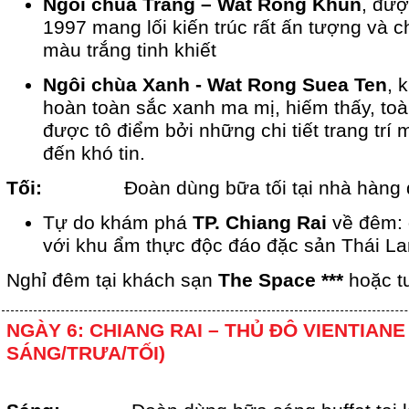
Ngôi chùa Trắng – Wat Rong Khun
, đư
1997 mang lối kiến trúc rất ấn tượng và 
màu trắng tinh khiết
Ngôi chùa Xanh - Wat Rong Suea Ten
, 
hoàn toàn sắc xanh ma mị, hiếm thấy, to
được tô điểm bởi những chi tiết trang trí 
đến khó tin.
Tối:
Đoàn dùng bữa tối tại nhà hàng
Tự do khám phá
TP. Chiang Rai
về đêm:
với khu ẩm thực độc đáo đặc sản Thái L
Nghỉ đêm tại khách sạn
The Space ***
hoặc t
NGÀY 6: CHIANG RAI – THỦ ĐÔ VIENTIANE 
SÁNG/TRƯA/TỐI)