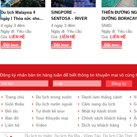
Du lịch Malaysia 4
SINGPORE –
THIÊN ĐƯỜNG NG
ngày l Thỏa sức sho...
SENTOSA – RIVER
DƯỠNG BORACA
CRUISE
4 ngày 3 đêm
4 ngày 3 đêm
5N4D
Ngày đi: Yêu cầu
Ngày đi: Yêu cầu
Ngày đi: Yêu cầu
Giá:
LIÊN HỆ
Giá:
LIÊN HỆ
Giá:
LIÊN HỆ
Đặt tour
Đặt tour
Đặt tour
Đăng ký nhận bản tin hàng tuần để biết thông tin khuyến mại vô cùng
Đăng ký
Trang chủ
Du lịch trong nước
Danh lam thắng cảnh
V
Giới thiệu
Du lịch nước ngoài
Cẩm nang du lịch
Gi
Đối tác
Tự thiết kế tour
Nhật ký hành trình
S
Bản đồ
Tour Khuyến mại
Chính sách khách hàng
Ẩ
Liên hệ
Video
Dịch vụ khách hàng
D
Du lịch từ thiện
,
Du lịch Bà Rịa - Vũng Tàu
,
Du lịch Cần Thơ
,
D