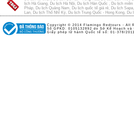
lịch Hà Giang
,
Du lịch Hà Nội
,
Du lịch Hàn Quốc
,
Du lịch miền 
Pháp
,
Du lịch Quảng Nam
,
Du lịch quốc tế giá rẻ
,
Du lịch Sapa
Lan
,
Du lịch Thổ Nhĩ Kỳ
,
Du lịch Trung Quốc - Hong Kong
,
Du l
Copyright © 2014 Flamingo Redtours - All 
Số GPKD: 0105132892 do Sở Kế Hoạch và 
Giấy phép lữ hành Quốc tế số: 01-378/20