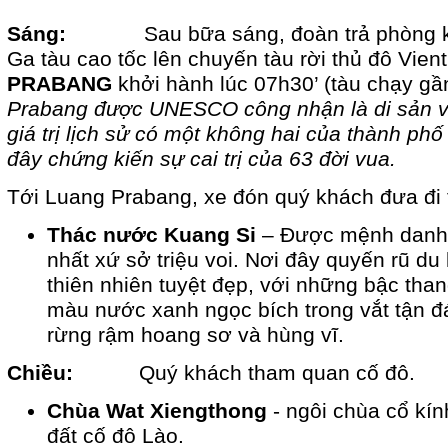
Sáng:
Sau bữa sáng, đoàn trả phòng khá
Ga tàu cao tốc lên chuyến tàu rời thủ đô Vien
PRABANG
khởi hành lúc 07h30’ (tàu chạy gần
Prabang được UNESCO công nhận là di sản vă
giá trị lịch sử có một không hai của thành phố
đây chứng kiến sự cai trị của 63 đời vua.
Tới Luang Prabang, xe đón quý khách đưa đi
Thác nước Kuang Si
– Được mệnh danh 
nhất xứ sở triệu voi. Nơi đây quyến rũ du
thiên nhiên tuyệt đẹp, với những bậc tha
màu nước xanh ngọc bích trong vắt tận đ
rừng rậm hoang sơ và hùng vĩ.
Chiều:
Quý khách tham quan cố đô.
Chùa Wat Xiengthong
- ngôi chùa cổ kín
đất cố đô Lào.