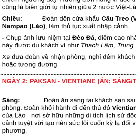
cũng là biên giới tự nhiên giữa 2 nước Việt-Là
Chiều:
Đoàn đến cửa khẩu
Cầu Treo (
Nampao (Lào)
, làm thủ tục xuất nhập cảnh.
- Chụp ảnh lưu niệm tại
Đèo Đá
, điểm cao nh
này được du khách ví như
Thạch Lâm, Trung
Xe đưa đoàn về nhận phòng, nghỉ đêm khác
hoặc tương đương.
NGÀY 2: PAKSAN - VIENTIANE (ĂN: SÁNG/
Sáng:
Đoàn ăn sáng tại khách sạn sau
phòng. Đoàn khởi hành đi đến thủ đô
Vientia
của Lào - nơi sở hữu những di tích lịch sử đ
cảnh tuyệt vời tạo nên sức lôi cuốn kỳ lạ đối 
phương.