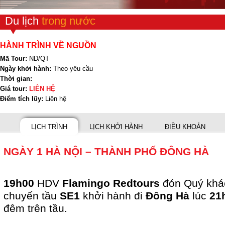
Du lịch
trong nước
HÀNH TRÌNH VỀ NGUỒN
Mã Tour:
ND/QT
Ngày khởi hành:
Theo yêu cầu
Thời gian:
Giá tour:
LIÊN HỆ
Điểm tích lũy:
Liên hệ
LỊCH TRÌNH
LỊCH KHỞI HÀNH
ĐIỀU KHOẢN
NGÀY 1 HÀ NỘI – THÀNH PHỐ ĐÔNG HÀ
19h00
HDV
Flamingo Redtours
đón Quý khác
chuyến tầu
SE1
khởi hành đi
Đông Hà
lúc
21
đêm trên tầu.