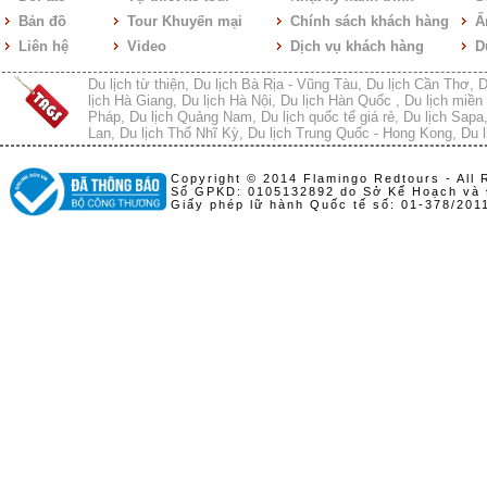
Bản đồ
Tour Khuyến mại
Chính sách khách hàng
Ẩ
Liên hệ
Video
Dịch vụ khách hàng
D
Du lịch từ thiện
,
Du lịch Bà Rịa - Vũng Tàu
,
Du lịch Cần Thơ
,
D
lịch Hà Giang
,
Du lịch Hà Nội
,
Du lịch Hàn Quốc
,
Du lịch miền 
Pháp
,
Du lịch Quảng Nam
,
Du lịch quốc tế giá rẻ
,
Du lịch Sapa
Lan
,
Du lịch Thổ Nhĩ Kỳ
,
Du lịch Trung Quốc - Hong Kong
,
Du l
Copyright © 2014 Flamingo Redtours - All 
Số GPKD: 0105132892 do Sở Kế Hoạch và 
Giấy phép lữ hành Quốc tế số: 01-378/20