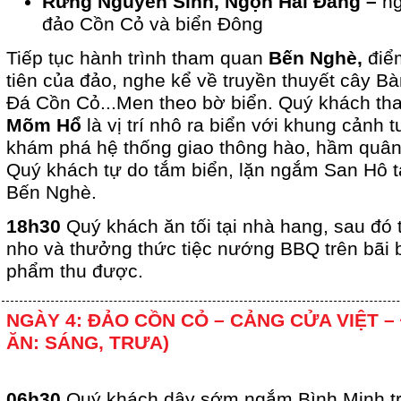
Rừng Nguyên Sinh, Ngọn Hải Đăng –
n
đảo Cồn Cỏ và biển Đông
Tiếp tục hành trình tham quan
Bến Nghè,
điể
tiên của đảo, nghe kể về truyền thuyết cây B
Đá Cồn Cỏ...Men theo bờ biển. Quý khách tha
Mõm Hổ
là vị trí nhô ra biển với khung cảnh t
khám phá hệ thống giao thông hào, hầm quân 
Quý khách tự do tắm biển, lặn ngắm San Hô t
Bến Nghè.
18h30
Quý khách ăn tối tại nhà hang, sau đó t
nho và thưởng thức tiệc nướng BBQ trên bãi b
phẩm thu được.
NGÀY 4: ĐẢO CỒN CỎ – CẢNG CỬA VIỆT – 
ĂN: SÁNG, TRƯA)
06h30
Quý khách dậy sớm ngắm Bình Minh tr