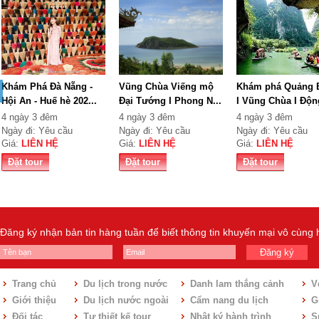
Khám Phá Đà Nẵng -
Vũng Chùa Viếng mộ
Khám phá Quảng 
Hội An - Huế hè 202...
Đại Tướng I Phong N...
I Vũng Chùa I Động
4 ngày 3 đêm
4 ngày 3 đêm
4 ngày 3 đêm
Ngày đi: Yêu cầu
Ngày đi: Yêu cầu
Ngày đi: Yêu cầu
Giá:
LIÊN HỆ
Giá:
LIÊN HỆ
Giá:
LIÊN HỆ
Đặt tour
Đặt tour
Đặt tour
Đăng ký nhận bản tin hàng tuần để biết thông tin khuyến mại vô cùng
Đăng ký
Trang chủ
Du lịch trong nước
Danh lam thắng cảnh
V
Giới thiệu
Du lịch nước ngoài
Cẩm nang du lịch
Gi
Đối tác
Tự thiết kế tour
Nhật ký hành trình
S