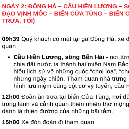
NGÀY 2: ĐÔNG HÀ – CẦU HIỀN LƯƠNG – SÔ
ĐẠO VỊNH MỐC – BIỂN CỬA TÙNG – BIỂN C
TRƯA, TỐI)
09h39
Quý khách có mặt tại ga Đông Hà, xe 
quan
Cầu Hiền Lương, sông Bến Hải
- nơi từ
chia đất nước ta thành hai miền Nam Bắc
hiểu lịch sử về những cuộc “chọi loa”, “chọ
những ngày chiến. Tham quan nhà trưng b
hình lưu niệm cùng cột cờ vỹ tuyến, cầu 
12h00
Đoàn ăn trưa tại biển Cửa Tùng, nơi đ
trong lành và cảnh quan thiên nhiên thơ mộ
danh là thiên đường của những bãi tắm.
15h00
Xe đón đoàn đi tham quan