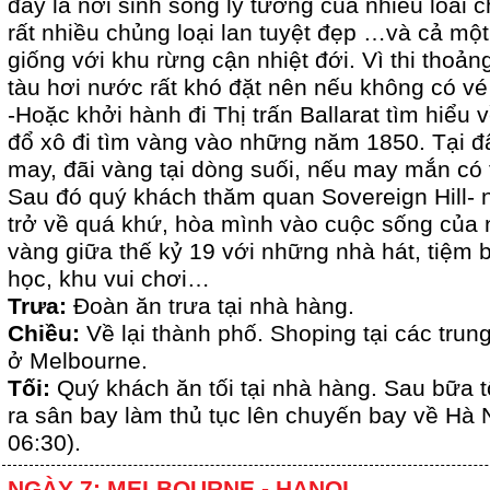
đây là nơi sinh sống lý tưởng của nhiều loài 
rất nhiều chủng loại lan tuyệt đẹp …và cả một
giống với khu rừng cận nhiệt đới. Vì thi thoả
tàu hơi nước rất khó đặt nên nếu không có vé 
-Hoặc khởi hành đi Thị trấn Ballarat tìm hiểu 
đổ xô đi tìm vàng vào những năm 1850. Tại 
may, đãi vàng tại dòng suối, nếu may mắn có
Sau đó quý khách thăm quan Sovereign Hill-
trở về quá khứ, hòa mình vào cuộc sống của
vàng giữa thế kỷ 19 với những nhà hát, tiệm 
học, khu vui chơi…
Trưa:
Đoàn ăn trưa tại nhà hàng.
Chiều:
Về lại thành phố. Shoping tại các tru
ở Melbourne.
Tối:
Quý khách ăn tối tại nhà hàng. Sau bữa t
ra sân bay làm thủ tục lên chuyến bay về Hà 
06:30).
NGÀY 7: MELBOURNE - HANOI