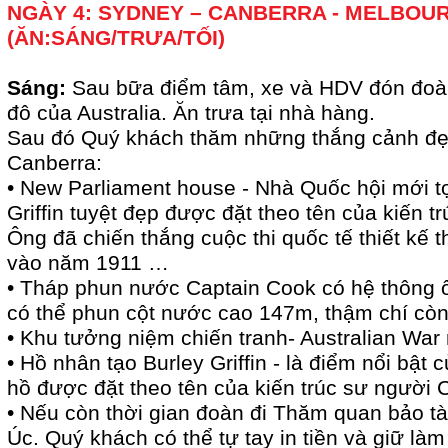
NGÀY 4: SYDNEY – CANBERRA - MELBOU
(ĂN:SÁNG/TRƯA/TỐI)
Sáng:
Sau bữa điểm tâm, xe và HDV đón đoàn
đô của Australia. Ăn trưa tại nhà hàng.
Sau đó Quý khách thăm những thắng cảnh đẹ
Canberra:
• New Parliament house - Nhà Quốc hội mới tọ
Griffin tuyệt đẹp được đặt theo tên của kiến 
Ông đã chiến thắng cuộc thi quốc tế thiết kế t
vào năm 1911 …
• Tháp phun nước Captain Cook có hệ thông 
có thể phun cột nước cao 147m, thậm chí còn
• Khu tưởng niệm chiến tranh- Australian War
• Hồ nhân tạo Burley Griffin - là điểm nổi bật 
hồ được đặt theo tên của kiến trúc sư người 
• Nếu còn thời gian đoàn đi Thăm quan bảo tà
Úc. Quý khách có thể tự tay in tiền và giữ là