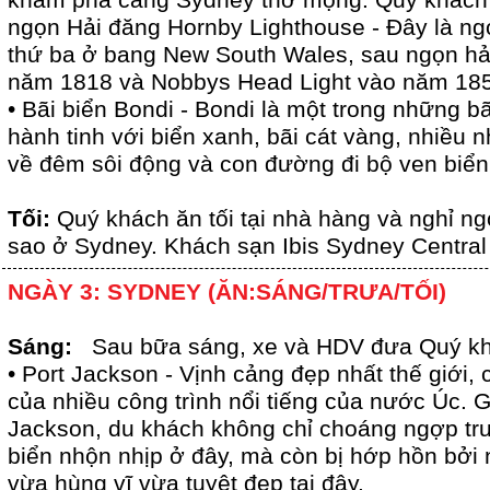
khám phá cảng Sydney thơ mộng. Quý khách 
ngọn Hải đăng Hornby Lighthouse - Đây là ng
thứ ba ở bang New South Wales, sau ngọn hả
năm 1818 và Nobbys Head Light vào năm 18
• Bãi biển Bondi - Bondi là một trong những b
hành tinh với biển xanh, bãi cát vàng, nhiều 
về đêm sôi động và con đường đi bộ ven biển 
Tối:
Quý khách ăn tối tại nhà hàng và nghỉ ng
sao ở Sydney. Khách sạn Ibis Sydney Centra
NGÀY 3: SYDNEY (ĂN:SÁNG/TRƯA/TỐI)
Sáng:
Sau bữa sáng, xe và HDV đưa Quý kh
• Port Jackson - Vịnh cảng đẹp nhất thế giới, 
của nhiều công trình nổi tiếng của nước Úc.
Jackson, du khách không chỉ choáng ngợp trư
biển nhộn nhịp ở đây, mà còn bị hớp hồn bở
vừa hùng vĩ vừa tuyệt đẹp tại đây.