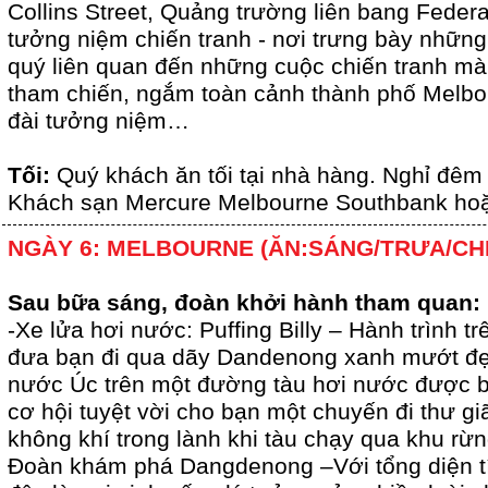
Collins Street, Quảng trường liên bang Federa
tưởng niệm chiến tranh - nơi trưng bày những
quý liên quan đến những cuộc chiến tranh m
tham chiến, ngắm toàn cảnh thành phố Melbou
đài tưởng niệm…
Tối:
Quý khách ăn tối tại nhà hàng. Nghỉ đêm 
Khách sạn Mercure Melbourne Southbank ho
NGÀY 6: MELBOURNE (ĂN:SÁNG/TRƯA/CH
Sau bữa sáng, đoàn khởi hành tham quan:
-Xe lửa hơi nước: Puffing Billy – Hành trình trê
đưa bạn đi qua dãy Dandenong xanh mướt đẹ
nước Úc trên một đường tàu hơi nước được bả
cơ hội tuyệt vời cho bạn một chuyến đi thư gi
không khí trong lành khi tàu chạy qua khu rừn
Đoàn khám phá Dangdenong –Với tổng diện tí