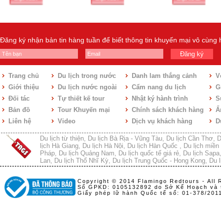
Đăng ký nhận bản tin hàng tuần để biết thông tin khuyến mại vô cùng
Đăng ký
Trang chủ
Du lịch trong nước
Danh lam thắng cảnh
V
Giới thiệu
Du lịch nước ngoài
Cẩm nang du lịch
Gi
Đối tác
Tự thiết kế tour
Nhật ký hành trình
S
Bản đồ
Tour Khuyến mại
Chính sách khách hàng
Ẩ
Liên hệ
Video
Dịch vụ khách hàng
D
Du lịch từ thiện
,
Du lịch Bà Rịa - Vũng Tàu
,
Du lịch Cần Thơ
,
D
lịch Hà Giang
,
Du lịch Hà Nội
,
Du lịch Hàn Quốc
,
Du lịch miền 
Pháp
,
Du lịch Quảng Nam
,
Du lịch quốc tế giá rẻ
,
Du lịch Sapa
Lan
,
Du lịch Thổ Nhĩ Kỳ
,
Du lịch Trung Quốc - Hong Kong
,
Du l
Copyright © 2014 Flamingo Redtours - All 
Số GPKD: 0105132892 do Sở Kế Hoạch và 
Giấy phép lữ hành Quốc tế số: 01-378/20