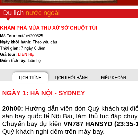
Du lịch
nước ngoài
KHÁM PHÁ MÙA THU XỨ SỞ CHUỘT TÚI
Mã Tour:
out/uc/200525
Ngày khởi hành:
Theo yêu cầu
Thời gian:
7 ngày 6 đêm
Giá tour:
LIÊN HỆ
Điểm tích lũy:
Liên hệ
LỊCH TRÌNH
LỊCH KHỞI HÀNH
ĐIỀU KHOẢN
NGÀY 1: HÀ NỘI - SYDNEY
20h00:
Hướng dẫn viên đón Quý khách tại đi
sân bay quốc tế Nội Bài, làm thủ tục đáp chu
Chuyến bay dự kiến
VN787 HANSYD (23:35-1
Quý khách nghỉ đêm trên máy bay.