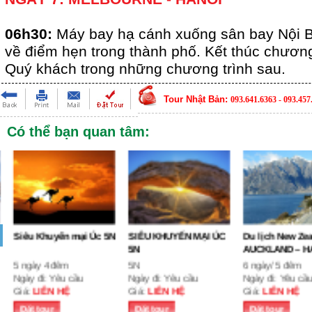
06h30:
Máy bay hạ cánh xuống sân bay Nội B
về điểm hẹn trong thành phố. Kết thúc chương 
Quý khách trong những chương trình sau.
Tour Nhật Bản:
093.641.6363 - 093.457
Có thể bạn quan tâm:
Siêu Khuyến mại Úc 5N
SIÊU KHUYẾN MẠI ÚC
Du lịch New Zeala
5N
AUCKLAND – HAMI
5 ngày 4 đêm
5N
6 ngày/ 5 đêm
Ngày đi: Yêu cầu
Ngày đi: Yêu cầu
Ngày đi: Yêu cầu
Giá:
LIÊN HỆ
Giá:
LIÊN HỆ
Giá:
LIÊN HỆ
Đặt tour
Đặt tour
Đặt tour