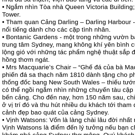
• Ngắm nhìn Tòa nhà Queen Victoria Building
Tower.
• Tham quan Cảng Darling – Darling Harbour -
nổi tiếng dành cho các cặp tình nhân.
• Bontanic Gardens - một trong những vườn 
trung tâm Sydney, mang không khí yên bình
lộng gió với những tác phẩm nghệ thuật sắp 
hồng thơm ngát.
• Mrs Macquarie’s Chair – “Ghế đá của bà Ma
phiến đá sa thạch năm 1810 dành tặng cho p
thống đốc bang New South Wales – thiếu tướ
có thể ngồi ngắm nhìn những chuyến tàu cập
bến cảng. Cho đến nay, hơn 150 năm sau, ch
ở vị trí đó và thu hút nhiều du khách tới tha
cảnh đẹp bao quát của cảng Sydney.
• Vịnh Watsons: Vốn là làng chài lâu đời nhấ
Vịnh Watsons là điểm đến lý tưởng nếu bạn chỉ