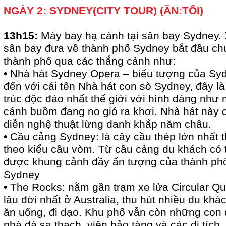
NGÀY 2: SYDNEY(CITY TOUR) (ĂN:TỐI)
13h15:
Máy bay hạ cánh tại sân bay Sydney. 
sân bay đưa về thành phố Sydney bắt đầu ch
thành phố qua các thắng cảnh như:
• Nhà hát Sydney Opera – biểu tượng của Syd
đến với cái tên Nhà hát con sò Sydney, đây là
trúc độc đáo nhất thế giới với hình dáng như
cánh buồm đang no gió ra khơi. Nhà hát này c
diễn nghệ thuật lừng danh khắp năm châu.
• Cầu cảng Sydney: là cây cầu thép lớn nhất t
theo kiểu cầu vòm. Từ cầu cảng du khách có
được khung cảnh đầy ấn tượng của thành ph
Sydney
• The Rocks: nằm gần trạm xe lửa Circular Qu
lâu đời nhất ở Australia, thu hút nhiều du k
ăn uống, đi dạo. Khu phố vẫn còn những con 
nhà đá sa thạch, viện bảo tàng và các di tích.