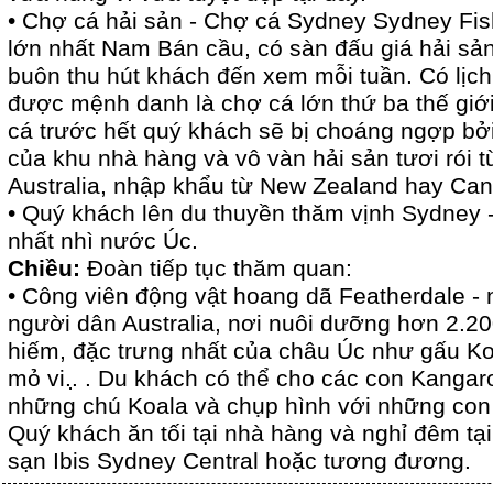
• Chợ cá hải sản - Chợ cá Sydney Sydney Fis
lớn nhất Nam Bán cầu, có sàn đấu giá hải sả
buôn thu hút khách đến xem mỗi tuần. Có lịc
được mệnh danh là chợ cá lớn thứ ba thế giớ
cá trước hết quý khách sẽ bị choáng ngợp bở
của khu nhà hàng và vô vàn hải sản tươi rói 
Australia, nhập khẩu từ New Zealand hay Ca
• Quý khách lên du thuyền thăm vịnh Sydney 
nhất nhì nước Úc.
Chiều:
Đoàn tiếp tục thăm quan:
• Công viên động vật hoang dã Featherdale - 
người dân Australia, nơi nuôi dưỡng hơn 2.20
hiếm, đặc trưng nhất của châu Úc như gấu 
mỏ vi..̣ . Du khách có thể cho các con Kanga
những chú Koala và chụp hình với những con 
Quý khách ăn tối tại nhà hàng và nghỉ đêm tạ
sạn Ibis Sydney Central hoặc tương đương.