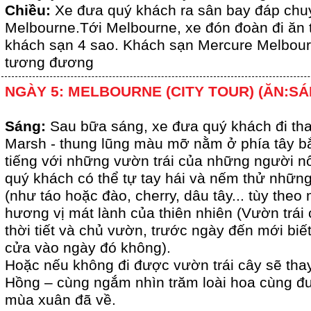
Chiều:
Xe đưa quý khách ra sân bay đáp chu
Melbourne.Tới Melbourne, xe đón đoàn đi ăn 
khách sạn 4 sao. Khách sạn Mercure Melbou
tương đương
NGÀY 5: MELBOURNE (CITY TOUR) (ĂN:SÁ
Sáng:
Sau bữa sáng, xe đưa quý khách đi t
Marsh - thung lũng màu mỡ nằm ở phía tây b
tiếng với những vườn trái của những người nô
quý khách có thể tự tay hái và nếm thử những
(như táo hoặc đào, cherry, dâu tây... tùy the
hương vị mát lành của thiên nhiên (Vườn trái
thời tiết và chủ vườn, trước ngày đến mới bi
cửa vào ngày đó không).
Hoặc nếu không đi được vườn trái cây sẽ th
Hồng – cùng ngắm nhìn trăm loài hoa cùng đ
mùa xuân đã về.