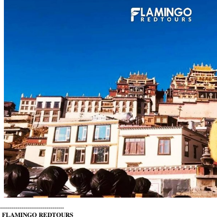
---------------------------------
𝐅𝐋𝐀𝐌𝐈𝐍𝐆𝐎 𝐑𝐄𝐃𝐓𝐎𝐔𝐑𝐒