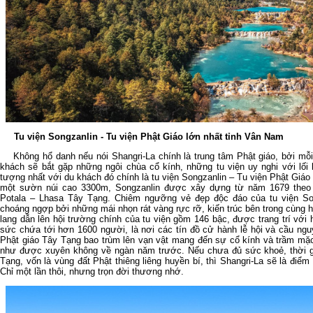
Tu viện Songzanlin - Tu viện Phật Giáo lớn nhất tỉnh Vân Nam
Không hổ danh nếu nói Shangri-La chính là trung tâm Phật giáo, bởi mỗi 
khách sẽ bắt gặp những ngôi chùa cổ kính, những tu viện uy nghi với lối 
tượng nhất với du khách đó chính là tu viện Songzanlin – Tu viện Phật Giáo
một sườn núi cao 3300m, Songzanlin được xây dựng từ năm 1679 theo
Potala – Lhasa Tây Tạng. Chiêm ngưỡng vẻ đẹp độc đáo của tu viện So
choáng ngợp bởi những mái nhọn rát vàng rực rỡ, kiến trúc bên trong cùng 
lang dẫn lên hội trường chính của tu viện gồm 146 bậc, được trang trí với 
sức chứa tới hơn 1600 người, là nơi các tín đồ cử hành lễ hội và cầu ng
Phật giáo Tây Tạng bao trùm lên vạn vật mang đến sự cổ kính và trầm mặc
như được xuyên không về ngàn năm trước. Nếu chưa đủ sức khoẻ, thời gi
Tạng, vốn là vùng đất Phật thiêng liêng huyền bí, thì Shangri-La sẽ là điểm
Chỉ một lần thôi, nhưng trọn đời thương nhớ.