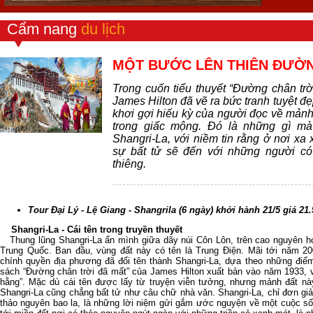
Cẩm nang
du lịch
MỘT BƯỚC LÊN THIÊN ĐƯỜN
Trong cuốn tiểu thuyết “Đường chân trờ
James Hilton đã vẽ ra bức tranh tuyệt đ
khơi gợi hiếu kỳ của người đọc về mảnh
trong giấc mộng. Đó là những gì m
Shangri-La, với niềm tin rằng ở nơi xa 
sự bất tử sẽ đến với những người có 
thiêng.
Tour Đại Lý - Lệ Giang - Shangrila (6 ngày) khởi hành 21/5 giá 
Shangri-La - Cái tên trong truyền thuyết
Thung lũng Shangri-La ẩn mình giữa dãy núi Côn Lôn, trên cao nguyên 
Trung Quốc. Ban đầu, vùng đất này có tên là Trung Điện. Mãi tới năm 2001
chính quyền địa phương đã đổi tên thành Shangri-La, dựa theo những điể
sách “Đường chân trời đã mất” của James Hilton xuất bản vào năm 1933, v
hằng”. Mặc dù cái tên được lấy từ truyện viễn tưởng, nhưng mảnh đất nà
Shangri-La cũng chẳng bất tử như câu chữ nhà văn. Shangri-La, chỉ đơn giản
thảo nguyên bao la, là những lời niệm gửi gắm ước nguyện về một cuộc số