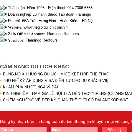
Thành lập: Năm 1996 - Điện thoại: 024.7306.6363
Doanh nghiệp Lữ hành thuộc Tập đoàn Flamingo
Địa chỉ: 66A Trần Hưng Đạo - Hoàn Kiếm - Hà Nội
𝐖𝐞𝐛𝐬𝐢𝐭𝐞:
www.thegioidulich.com.vn
𝐙𝐚𝐥𝐨 𝐎𝐟𝐟𝐢𝐜𝐢𝐚𝐥 𝐀𝐜𝐜𝐨𝐮𝐧𝐭: Flamingo Redtours
𝐘𝐨𝐮𝐓𝐮𝐛𝐞: Flamingo Redtours
CẨM NANG DU LỊCH KHÁC
BÙNG NỔ XU HƯỚNG DU LỊCH MICE KẾT HỢP THỂ THAO
THỔ NHĨ KỲ ÁP DỤNG VISA ĐIỆN TỬ CHO DU KHÁCH VIỆT
KHÁM PHÁ NƯỚC NGA VĨ ĐẠI
KINH NGHIỆM THAM GIA LỄ HỘI THẢ ĐÈN TRỜI YIPENG (CHIANG MAI
CHIÊM NGƯỠNG VẺ ĐẸP KỲ QUAN THẾ GIỚI CỔ ĐẠI ANGKOR WAT
Đăng ký nhận bản tin hàng tuần để biết thông tin khuyến mại vô cùng
Đăng ký