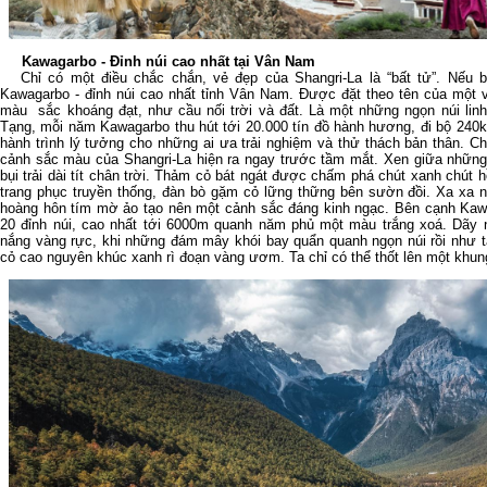
Kawagarbo - Đỉnh núi cao nhất tại Vân Nam
Chỉ có một điều chắc chắn, vẻ đẹp của Shangri-La là “bất tử”. Nếu b
Kawagarbo - đỉnh núi cao nhất tỉnh Vân Nam. Được đặt theo tên của một v
màu sắc khoáng đạt, như cầu nối trời và đất. Là một những ngọn núi linh
Tạng, mỗi năm Kawagarbo thu hút tới 20.000 tín đồ hành hương, đi bộ 240k
hành trình lý tưởng cho những ai ưa trải nghiệm và thử thách bản thân. 
cảnh sắc màu của Shangri-La hiện ra ngay trước tầm mắt. Xen giữa những 
bụi trải dài tít chân trời. Thảm cỏ bát ngát được chấm phá chút xanh chút
trang phục truyền thống, đàn bò gặm cỏ lững thững bên sườn đồi. Xa xa 
hoàng hôn tím mờ ảo tạo nên một cảnh sắc đáng kinh ngạc. Bên cạnh Kaw
20 đỉnh núi, cao nhất tới 6000m quanh năm phủ một màu trắng xoá. Dãy n
nắng vàng rực, khi những đám mây khói bay quẩn quanh ngọn núi rồi như t
cỏ cao nguyên khúc xanh rì đoạn vàng ươm. Ta chỉ có thể thốt lên một khun