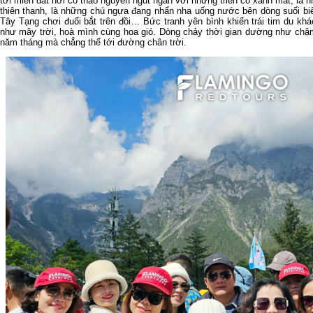
tới miền đất nơi có thảo nguyên ngút ngàn với những triền cỏ xanh mát, là 
thiên thanh, là những chú ngựa đang nhẩn nha uống nước bên dòng suối biếc
Tây Tạng chơi đuổi bắt trên đồi… Bức tranh yên bình khiến trái tim du khá
như mây trời, hoà mình cùng hoa gió. Dòng chảy thời gian dường như chậm
năm tháng mà chẳng thể tới đường chân trời.