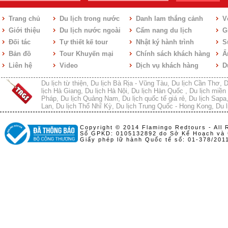
Trang chủ
Du lịch trong nước
Danh lam thắng cảnh
V
Giới thiệu
Du lịch nước ngoài
Cẩm nang du lịch
Gi
Đối tác
Tự thiết kế tour
Nhật ký hành trình
S
Bản đồ
Tour Khuyến mại
Chính sách khách hàng
Ẩ
Liên hệ
Video
Dịch vụ khách hàng
D
Du lịch từ thiện
,
Du lịch Bà Rịa - Vũng Tàu
,
Du lịch Cần Thơ
,
D
lịch Hà Giang
,
Du lịch Hà Nội
,
Du lịch Hàn Quốc
,
Du lịch miền 
Pháp
,
Du lịch Quảng Nam
,
Du lịch quốc tế giá rẻ
,
Du lịch Sapa
Lan
,
Du lịch Thổ Nhĩ Kỳ
,
Du lịch Trung Quốc - Hong Kong
,
Du l
Copyright © 2014 Flamingo Redtours - All 
Số GPKD: 0105132892 do Sở Kế Hoạch và 
Giấy phép lữ hành Quốc tế số: 01-378/20