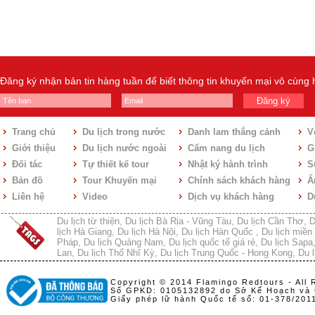
Đăng ký nhận bản tin hàng tuần để biết thông tin khuyến mại vô cùng
Đăng ký
Trang chủ
Du lịch trong nước
Danh lam thắng cảnh
V
Giới thiệu
Du lịch nước ngoài
Cẩm nang du lịch
Gi
Đối tác
Tự thiết kế tour
Nhật ký hành trình
S
Bản đồ
Tour Khuyến mại
Chính sách khách hàng
Ẩ
Liên hệ
Video
Dịch vụ khách hàng
D
Du lịch từ thiện
,
Du lịch Bà Rịa - Vũng Tàu
,
Du lịch Cần Thơ
,
D
lịch Hà Giang
,
Du lịch Hà Nội
,
Du lịch Hàn Quốc
,
Du lịch miền 
Pháp
,
Du lịch Quảng Nam
,
Du lịch quốc tế giá rẻ
,
Du lịch Sapa
Lan
,
Du lịch Thổ Nhĩ Kỳ
,
Du lịch Trung Quốc - Hong Kong
,
Du l
Copyright © 2014 Flamingo Redtours - All 
Số GPKD: 0105132892 do Sở Kế Hoạch và 
Giấy phép lữ hành Quốc tế số: 01-378/20