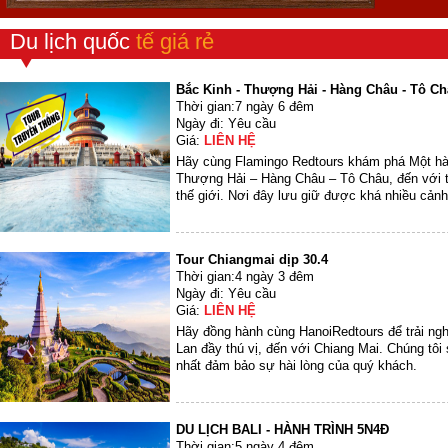
Du lịch quốc
tế giá rẻ
Bắc Kinh - Thượng Hải - Hàng Châu - Tô C
Thời gian:7 ngày 6 đêm
Ngày đi: Yêu cầu
Giá:
LIÊN HỆ
Hãy cùng Flamingo Redtours khám phá Một hàn
Thượng Hải – Hàng Châu – Tô Châu, đến với th
thế giới. Nơi đây lưu giữ được khá nhiều cảnh
Tour Chiangmai dịp 30.4
Thời gian:4 ngày 3 đêm
Ngày đi: Yêu cầu
Giá:
LIÊN HỆ
Hãy đồng hành cùng HanoiRedtours để trải nghi
Lan đầy thú vị, đến với Chiang Mai. Chúng tôi 
nhất đảm bảo sự hài lòng của quý khách.
DU LỊCH BALI - HÀNH TRÌNH 5N4Đ
Thời gian:5 ngày 4 đêm