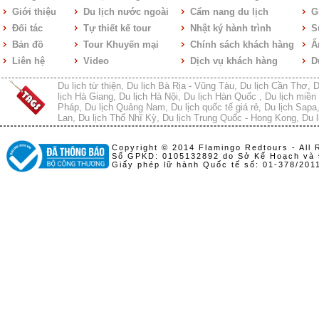
Giới thiệu
Du lịch nước ngoài
Cẩm nang du lịch
Gi
Đối tác
Tự thiết kế tour
Nhật ký hành trình
S
Bản đồ
Tour Khuyến mại
Chính sách khách hàng
Ẩ
Liên hệ
Video
Dịch vụ khách hàng
D
Du lịch từ thiện
,
Du lịch Bà Rịa - Vũng Tàu
,
Du lịch Cần Thơ
,
D
lịch Hà Giang
,
Du lịch Hà Nội
,
Du lịch Hàn Quốc
,
Du lịch miền 
Pháp
,
Du lịch Quảng Nam
,
Du lịch quốc tế giá rẻ
,
Du lịch Sapa
Lan
,
Du lịch Thổ Nhĩ Kỳ
,
Du lịch Trung Quốc - Hong Kong
,
Du l
Copyright © 2014 Flamingo Redtours - All 
Số GPKD: 0105132892 do Sở Kế Hoạch và 
Giấy phép lữ hành Quốc tế số: 01-378/20