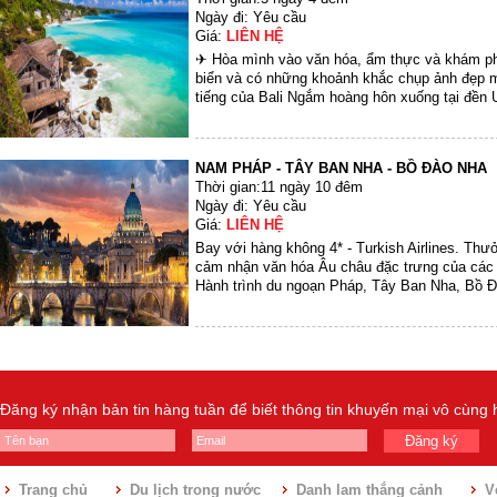
Ngày đi: Yêu cầu
Giá:
LIÊN HỆ
✈ Hòa mình vào văn hóa, ẩm thực và khám ph
biển và có những khoảnh khắc chụp ảnh đẹp m
tiếng của Bali Ngắm hoàng hôn xuống tại đền U
NAM PHÁP - TÂY BAN NHA - BỒ ĐÀO NHA
Thời gian:11 ngày 10 đêm
Ngày đi: Yêu cầu
Giá:
LIÊN HỆ
Bay với hàng không 4* - Turkish Airlines. Thư
cảm nhận văn hóa Âu châu đặc trưng của các q
Hành trình du ngoạn Pháp, Tây Ban Nha, Bồ Đ
Đăng ký nhận bản tin hàng tuần để biết thông tin khuyến mại vô cùng
Đăng ký
Trang chủ
Du lịch trong nước
Danh lam thắng cảnh
V