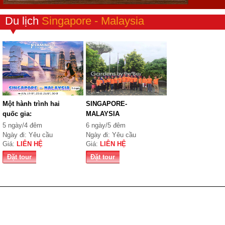
Du lịch
Singapore - Malaysia
Một hành trình hai
SINGAPORE-
quốc gia:
MALAYSIA
SINGAPORE...
5 ngày/4 đêm
6 ngày/5 đêm
Ngày đi: Yêu cầu
Ngày đi: Yêu cầu
Giá:
LIÊN HỆ
Giá:
LIÊN HỆ
Đặt tour
Đặt tour