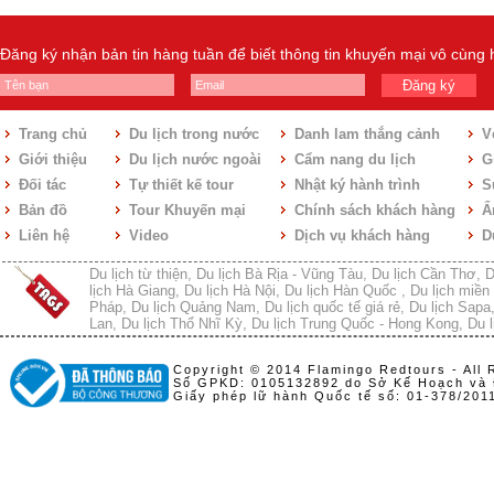
Villa 3 phòng ngủ
2-3 triệu
Châu Úc
Villa 4 phòng ngủ
3-5 triệu
Đăng ký nhận bản tin hàng tuần để biết thông tin khuyến mại vô cùng
Việt Nam
Trên 5 triệu
Đăng ký
Trang chủ
Du lịch trong nước
Danh lam thắng cảnh
V
Giới thiệu
Du lịch nước ngoài
Cẩm nang du lịch
Gi
Đối tác
Tự thiết kế tour
Nhật ký hành trình
S
Bản đồ
Tour Khuyến mại
Chính sách khách hàng
Ẩ
Liên hệ
Video
Dịch vụ khách hàng
D
Du lịch từ thiện
,
Du lịch Bà Rịa - Vũng Tàu
,
Du lịch Cần Thơ
,
D
lịch Hà Giang
,
Du lịch Hà Nội
,
Du lịch Hàn Quốc
,
Du lịch miền 
Pháp
,
Du lịch Quảng Nam
,
Du lịch quốc tế giá rẻ
,
Du lịch Sapa
Lan
,
Du lịch Thổ Nhĩ Kỳ
,
Du lịch Trung Quốc - Hong Kong
,
Du l
Copyright © 2014 Flamingo Redtours - All 
Số GPKD: 0105132892 do Sở Kế Hoạch và 
Giấy phép lữ hành Quốc tế số: 01-378/20