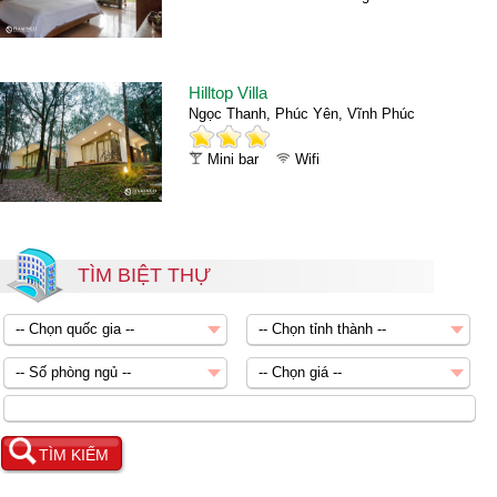
Hilltop Villa
Ngọc Thanh, Phúc Yên, Vĩnh Phúc
Mini bar
Wifi
TÌM BIỆT THỰ
-- Chọn quốc gia --
-- Chọn tỉnh thành --
-- Chọn quốc gia --
-- Số phòng ngủ --
-- Chọn giá --
Châu Á
-- Chọn cấp sao --
-- Chọn giá --
Châu Âu
Villa 1 phòng ngủ
Dưới 1 triệu
TÌM KIẾM
Châu Mỹ
Villa 2 phòng ngủ
1-2 triệu
Châu Phi