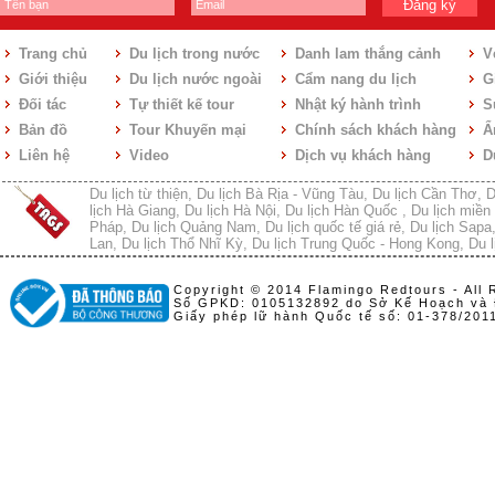
Đăng ký
Trang chủ
Du lịch trong nước
Danh lam thắng cảnh
V
Giới thiệu
Du lịch nước ngoài
Cẩm nang du lịch
Gi
Đối tác
Tự thiết kế tour
Nhật ký hành trình
S
Bản đồ
Tour Khuyến mại
Chính sách khách hàng
Ẩ
Liên hệ
Video
Dịch vụ khách hàng
D
Du lịch từ thiện
,
Du lịch Bà Rịa - Vũng Tàu
,
Du lịch Cần Thơ
,
D
lịch Hà Giang
,
Du lịch Hà Nội
,
Du lịch Hàn Quốc
,
Du lịch miền 
Pháp
,
Du lịch Quảng Nam
,
Du lịch quốc tế giá rẻ
,
Du lịch Sapa
Lan
,
Du lịch Thổ Nhĩ Kỳ
,
Du lịch Trung Quốc - Hong Kong
,
Du l
Copyright © 2014 Flamingo Redtours - All 
Số GPKD: 0105132892 do Sở Kế Hoạch và 
Giấy phép lữ hành Quốc tế số: 01-378/20