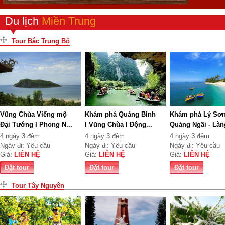
Du lịch
Miền Trung
Tour Bắc Trung Bộ
Vũng Chùa Viếng mộ
Khám phá Quảng Bình
Khám phá Lý Sơn
Đại Tướng I Phong N...
I Vũng Chùa I Động...
Quảng Ngãi - Làng
4 ngày 3 đêm
4 ngày 3 đêm
4 ngày 3 đêm
Ngày đi: Yêu cầu
Ngày đi: Yêu cầu
Ngày đi: Yêu cầu
Giá:
LIÊN HỆ
Giá:
LIÊN HỆ
Giá:
LIÊN HỆ
Đặt tour
Đặt tour
Đặt tour
Tour Tây Nguyên