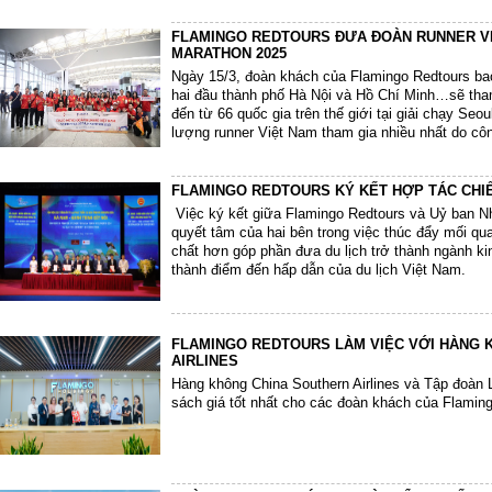
FLAMINGO REDTOURS ĐƯA ĐOÀN RUNNER VI
MARATHON 2025
Ngày 15/3, đoàn khách của Flamingo Redtours ba
hai đầu thành phố Hà Nội và Hồ Chí Minh…sẽ tham
đến từ 66 quốc gia trên thế giới tại giải chạy Se
lượng runner Việt Nam tham gia nhiều nhất do công
FLAMINGO REDTOURS KÝ KẾT HỢP TÁC CHIẾ
Việc ký kết giữa Flamingo Redtours và Uỷ ban N
quyết tâm của hai bên trong việc thúc đẩy mối qu
chất hơn góp phần đưa du lịch trở thành ngành k
thành điểm đến hấp dẫn của du lịch Việt Nam.
FLAMINGO REDTOURS LÀM VIỆC VỚI HÀNG 
AIRLINES
Hàng không China Southern Airlines và Tập đoàn
sách giá tốt nhất cho các đoàn khách của Flamin