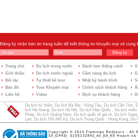
Đăng ký nhận bản tin hàng tuần để biết thông tin khuyến mại vô cùng
Đăng ký
Trang chủ
Du lịch trong nước
Danh lam thắng cảnh
V
Giới thiệu
Du lịch nước ngoài
Cẩm nang du lịch
Gi
Đối tác
Tự thiết kế tour
Nhật ký hành trình
S
Bản đồ
Tour Khuyến mại
Chính sách khách hàng
Ẩ
Liên hệ
Video
Dịch vụ khách hàng
D
Du lịch từ thiện
,
Du lịch Bà Rịa - Vũng Tàu
,
Du lịch Cần Thơ
,
D
lịch Hà Giang
,
Du lịch Hà Nội
,
Du lịch Hàn Quốc
,
Du lịch miền 
Pháp
,
Du lịch Quảng Nam
,
Du lịch quốc tế giá rẻ
,
Du lịch Sapa
Lan
,
Du lịch Thổ Nhĩ Kỳ
,
Du lịch Trung Quốc - Hong Kong
,
Du l
Copyright © 2014 Flamingo Redtours - All 
Số GPKD: 0105132892 do Sở Kế Hoạch và 