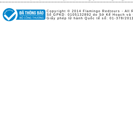
Copyright © 2014 Flamingo Redtours - All 
Số GPKD: 0105132892 do Sở Kế Hoạch và 
Giấy phép lữ hành Quốc tế số: 01-378/20