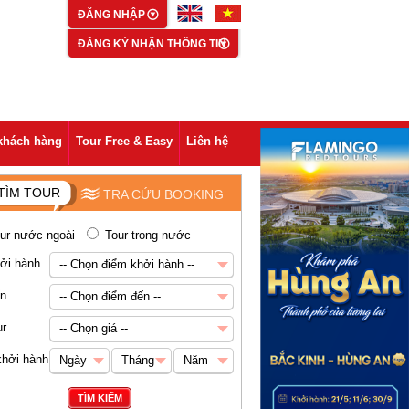
ĐĂNG NHẬP
ĐĂNG KÝ NHẬN THÔNG TIN
khách hàng
Tour Free & Easy
Liên hệ
TÌM TOUR
TRA CỨU BOOKING
ur nước ngoài
Tour trong nước
ởi hành
-- Chọn điểm khởi hành --
-- Chọn điểm khởi hành --
ến
-- Chọn điểm đến --
Hà Nội
-- Chọn điểm đến --
ur
-- Chọn giá --
Châu Á
-- Chọn giá --
khởi hành
Ngày
Tháng
Năm
Abu Dhabi
Dưới 5 triệu VNĐ
Ngày
Tháng
Năm
TÌM KIẾM
Ai Cập
5-8 triệu VNĐ