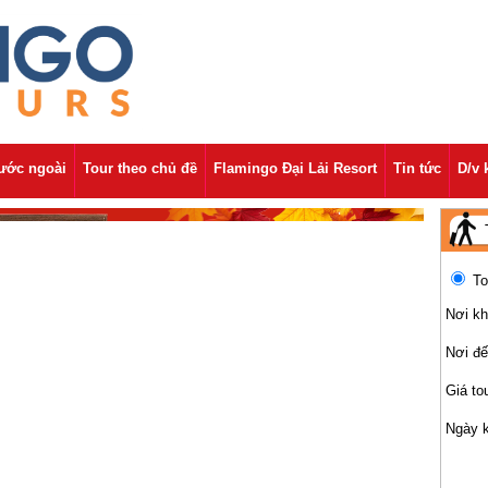
nước ngoài
Tour theo chủ đề
Flamingo Đại Lải Resort
Tin tức
D/v 
To
Nơi kh
Nơi đ
Giá to
Ngày 