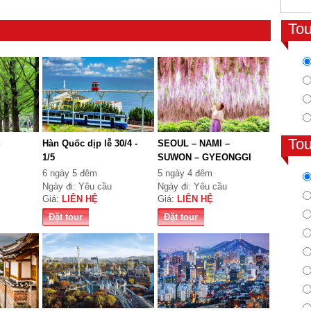
To
To
Hàn Quốc dịp lễ 30/4 -
SEOUL – NAMI –
1/5
SUWON – GYEONGGI
6 ngày 5 đêm
5 ngày 4 đêm
Ngày đi: Yêu cầu
Ngày đi: Yêu cầu
Giá:
LIÊN HỆ
Giá:
LIÊN HỆ
Đặt tour
Đặt tour