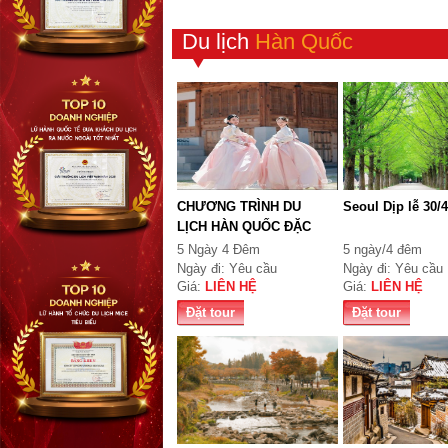
Du lịch
Hàn Quốc
CHƯƠNG TRÌNH DU
Seoul Dịp lễ 30/4
LỊCH HÀN QUỐC ĐẶC
BIÊ...
5 Ngày 4 Đêm
5 ngày/4 đêm
Ngày đi: Yêu cầu
Ngày đi: Yêu cầu
Giá:
LIÊN HỆ
Giá:
LIÊN HỆ
Đặt tour
Đặt tour