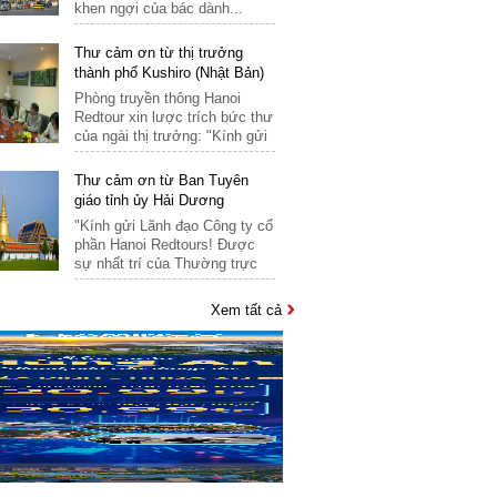
khen ngợi của bác dành...
31
Singapore
Srilanka
Áo
Thái Lan
New Zealand
Thư cảm ơn từ thị trưởng
Ba Lan
Trung Quốc
Úc
thành phố Kushiro (Nhật Bản)
Phòng truyền thông Hanoi
Bỉ
Ai Cập
Redtour xin lược trích bức thư
Bồ Đào Nha
của ngài thị trưởng: "Kính gửi
Tổng Giám...
Bosnia
Thư cảm ơn từ Ban Tuyên
Croatia
giáo tỉnh ủy Hải Dương
"Kính gửi Lãnh đạo Công ty cổ
Đan Mạch
phần Hanoi Redtours! Được
sự nhất trí của Thường trực
Đức
tỉnh...
Hà Lan
Khách hàng Phạm Công Trân
Xem tất cả
(huyện Kỳ Anh, tỉnh Hà Tĩnh)
Hungary
Ban Biên tập xin đăng tải bức
Hy Lạp
thư này: Những lời động viên
khen ngợi của bác dành...
Luxembourg
Malta
Thư cảm ơn từ thị trưởng
thành phố Kushiro (Nhật Bản)
Marocco
Phòng truyền thông Hanoi