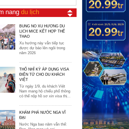
01
01
2026
để đưa vào trong...
Ấn Độ
8-15 triệu VNĐ
02
02
2027
m nang
du lịch
Bhutan
BÙNG NỔ XU HƯỚNG DU
15-30 triệu VNĐ
03
03
2028
LỊCH MICE KẾT HỢP THỂ
Brunei
Trên 30 triệu VNĐ
THAO
04
04
2029
Đài Loan
Xu hướng này vẫn tiếp tục
05
05
2030
được dự báo lên ngôi trong
Dubai
năm 2026
06
06
Hàn Quốc
07
07
Hong Kong & Macau
THỔ NHĨ KỲ ÁP DỤNG VISA
08
08
ĐIỆN TỬ CHO DU KHÁCH
Indonesia
VIỆT
09
09
Iran
Từ ngày 1/9, du khách Việt
10
10
Nam mang hộ chiếu phổ thông
Israel
có thể nộp hồ sơ xin visa thị...
11
11
Jordan
12
12
Kazakhstan
KHÁM PHÁ NƯỚC NGA VĨ
13
ĐẠI
Lao
14
Nước Nga bao năm vẫn thế:
Đẹp, lãng mạn và oai
Malaysia
15
hùng. Người Việt bao năm vẫn
Maldives