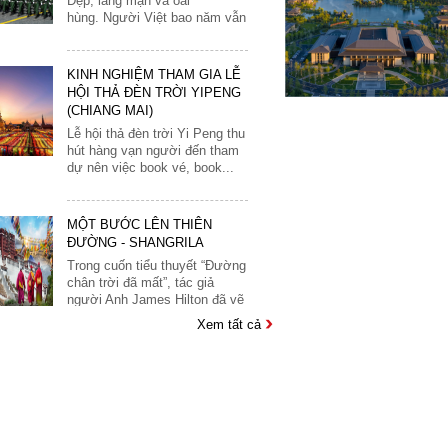
vậy:Thủy chung, luôn giữ...
16
Mông Cổ
17
KINH NGHIỆM THAM GIA LỄ
Myanmar
HỘI THẢ ĐÈN TRỜI YIPENG
18
(CHIANG MAI)
Nepal
19
Lễ hội thả đèn trời Yi Peng thu
hút hàng vạn người đến tham
Nhật Bản
20
dự nên việc book vé, book...
Oman
21
Philippines
22
MỘT BƯỚC LÊN THIÊN
Singapore
ĐƯỜNG - SHANGRILA
23
Trong cuốn tiểu thuyết “Đường
Srilanka
24
chân trời đã mất”, tác giả
người Anh James Hilton đã vẽ
Tây Tạng
25
ra bức tranh...
Thái Lan
26
CHIÊM NGƯỠNG VẺ ĐẸP KỲ
Xem tất cả
Triều Tiên
27
QUAN THẾ GIỚI CỔ ĐẠI
Trung Quốc
ANGKOR WAT
28
Angkor Wat, một trong những
Uzbekistan
29
di sản văn hóa phong phú nhất
và là biểu tượng quốc gia
Châu Âu
30
Campuchia. Nằm...
Anh