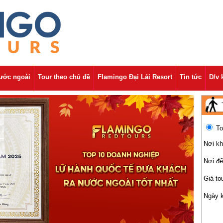
nước ngoài
Tour theo chủ đề
Flamingo Đại Lải Resort
Tin tức
D/v 
To
Nơi kh
Nơi đ
Giá to
Ngày 