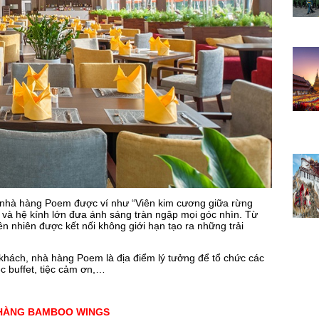
 nhà hàng Poem được ví như “Viên kim cương giữa rừng
rời và hệ kính lớn đưa ánh sáng tràn ngập mọi góc nhìn. Từ
n nhiên được kết nối không giới hạn tạo ra những trải
khách, nhà hàng Poem là địa điểm lý tưởng để tổ chức các
iệc buffet, tiệc cảm ơn,…
HÀNG BAMBOO WINGS