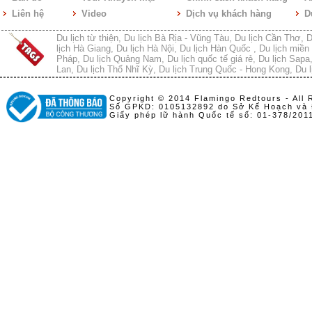
Liên hệ
Video
Dịch vụ khách hàng
D
Du lịch từ thiện
,
Du lịch Bà Rịa - Vũng Tàu
,
Du lịch Cần Thơ
,
D
lịch Hà Giang
,
Du lịch Hà Nội
,
Du lịch Hàn Quốc
,
Du lịch miền 
Pháp
,
Du lịch Quảng Nam
,
Du lịch quốc tế giá rẻ
,
Du lịch Sapa
Lan
,
Du lịch Thổ Nhĩ Kỳ
,
Du lịch Trung Quốc - Hong Kong
,
Du l
Copyright © 2014 Flamingo Redtours - All 
Số GPKD: 0105132892 do Sở Kế Hoạch và 
Giấy phép lữ hành Quốc tế số: 01-378/20