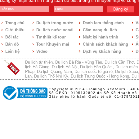
Đăng ký nhận bản tin hàng tuần để biết thông tin khuyến mại vô cùng
Đăng ký
Trang chủ
Du lịch trong nước
Danh lam thắng cảnh
V
Giới thiệu
Du lịch nước ngoài
Cẩm nang du lịch
Gi
Đối tác
Tự thiết kế tour
Nhật ký hành trình
S
Bản đồ
Tour Khuyến mại
Chính sách khách hàng
Ẩ
Liên hệ
Video
Dịch vụ khách hàng
D
Du lịch từ thiện
,
Du lịch Bà Rịa - Vũng Tàu
,
Du lịch Cần Thơ
,
D
lịch Hà Giang
,
Du lịch Hà Nội
,
Du lịch Hàn Quốc
,
Du lịch miền 
Pháp
,
Du lịch Quảng Nam
,
Du lịch quốc tế giá rẻ
,
Du lịch Sapa
Lan
,
Du lịch Thổ Nhĩ Kỳ
,
Du lịch Trung Quốc - Hong Kong
,
Du l
Copyright © 2014 Flamingo Redtours - All 
Số GPKD: 0105132892 do Sở Kế Hoạch và 
Giấy phép lữ hành Quốc tế số: 01-378/20