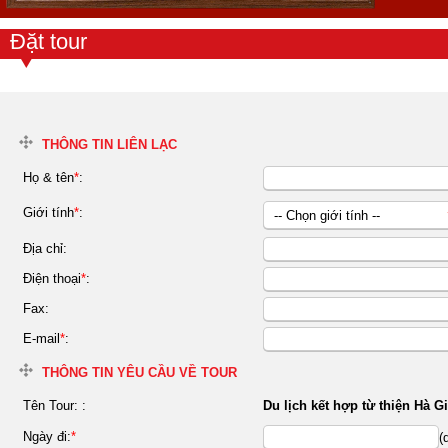
Đặt tour
THÔNG TIN LIÊN LẠC
Họ & tên
*
:
Giới tính
*
:
-- Chọn giới tính --
Nữ
Địa chỉ:
Nam
Điện thoại
*
:
Fax:
E-mail
*
:
THÔNG TIN YÊU CẦU VỀ TOUR
Tên Tour:
:
Du lịch kết hợp từ thiện Hà 
Ngày đi:
*
(