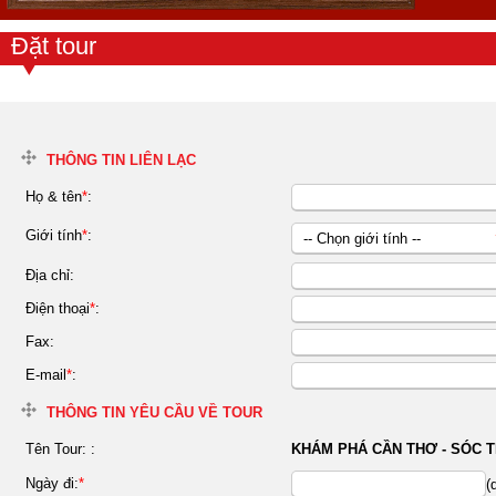
Đặt tour
THÔNG TIN LIÊN LẠC
Họ & tên
*
:
Giới tính
*
:
-- Chọn giới tính --
Nữ
Địa chỉ:
Nam
Điện thoại
*
:
Fax:
E-mail
*
:
THÔNG TIN YÊU CẦU VỀ TOUR
Tên Tour:
:
KHÁM PHÁ CẦN THƠ - SÓC TR
Ngày đi:
*
(