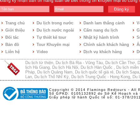
Đăng ký nhận bản tin hàng tuần để biết thông tin khuyến mại vô cùng
Đăng ký
Trang chủ
Du lịch trong nước
Danh lam thắng cảnh
V
Giới thiệu
Du lịch nước ngoài
Cẩm nang du lịch
Gi
Đối tác
Tự thiết kế tour
Nhật ký hành trình
S
Bản đồ
Tour Khuyến mại
Chính sách khách hàng
Ẩ
Liên hệ
Video
Dịch vụ khách hàng
D
Du lịch từ thiện
,
Du lịch Bà Rịa - Vũng Tàu
,
Du lịch Cần Thơ
,
D
lịch Hà Giang
,
Du lịch Hà Nội
,
Du lịch Hàn Quốc
,
Du lịch miền 
Pháp
,
Du lịch Quảng Nam
,
Du lịch quốc tế giá rẻ
,
Du lịch Sapa
Lan
,
Du lịch Thổ Nhĩ Kỳ
,
Du lịch Trung Quốc - Hong Kong
,
Du l
Copyright © 2014 Flamingo Redtours - All 
Số GPKD: 0105132892 do Sở Kế Hoạch và 
Giấy phép lữ hành Quốc tế số: 01-378/20