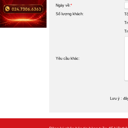
Ngày về:
*
Số lượng khách:
T
Tr
Tr
Yêu cầu khác:
Lưu ý : đâ