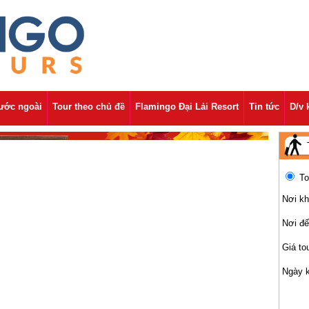
nước ngoài
Tour theo chủ đề
Flamingo Đại Lải Resort
Tin tức
D/v 
To
Nơi kh
Nơi đ
Giá to
Ngày 