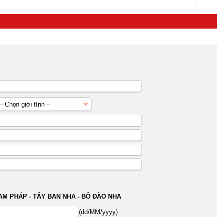
-- Chọn giới tính --
Nữ
Nam
AM PHÁP - TÂY BAN NHA - BỒ ĐÀO NHA
(dd/MM/yyyy)