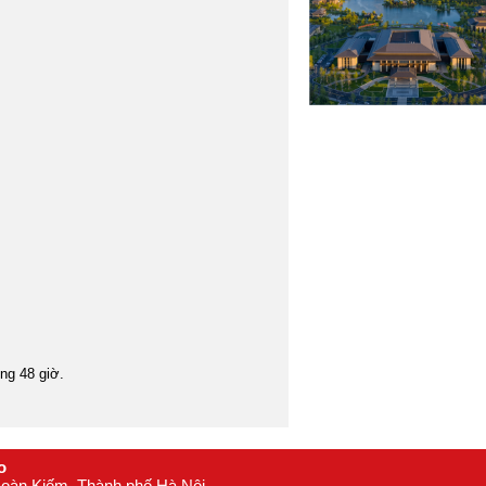
16
Mông Cổ
17
Myanmar
18
Nepal
19
Nhật Bản
20
Oman
21
Philippines
22
Singapore
23
Srilanka
24
Tây Tạng
25
Thái Lan
26
Triều Tiên
27
òng 48 giờ.
Trung Quốc
28
Uzbekistan
29
Châu Âu
30
o
 Hoàn Kiếm, Thành phố Hà Nội
Anh