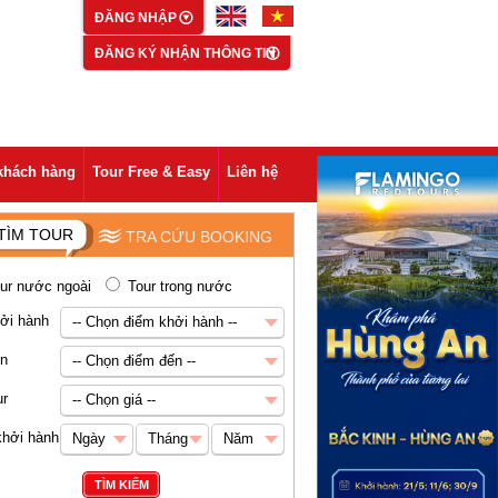
ĐĂNG NHẬP
ĐĂNG KÝ NHẬN THÔNG TIN
khách hàng
Tour Free & Easy
Liên hệ
TÌM TOUR
TRA CỨU BOOKING
ur nước ngoài
Tour trong nước
ởi hành
-- Chọn điểm khởi hành --
-- Chọn điểm khởi hành --
ến
-- Chọn điểm đến --
Hà Nội
-- Chọn điểm đến --
ur
-- Chọn giá --
Châu Á
-- Chọn giá --
khởi hành
Ngày
Tháng
Năm
Abu Dhabi
Dưới 5 triệu VNĐ
Ngày
Tháng
Năm
TÌM KIẾM
Ai Cập
5-8 triệu VNĐ