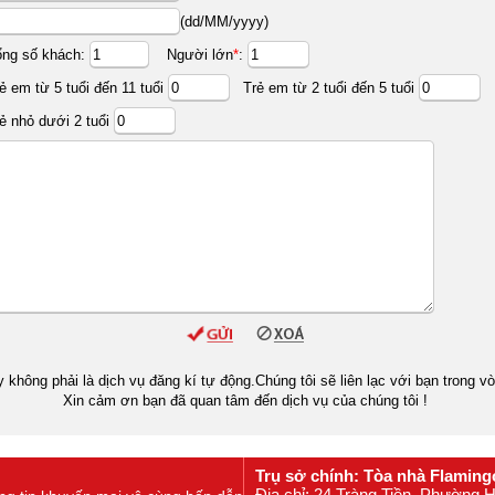
(dd/MM/yyyy)
ổng số khách:
Người lớn
*
:
ẻ em từ 5 tuổi đến 11 tuổi
Trẻ em từ 2 tuổi đến 5 tuổi
ẻ nhỏ dưới 2 tuổi
y không phải là dịch vụ đăng kí tự động.Chúng tôi sẽ liên lạc với bạn trong v
Xin cảm ơn bạn đã quan tâm đến dịch vụ của chúng tôi !
Trụ sở chính: Tòa nhà Flaming
Địa chỉ: 24 Tràng Tiền, Phường