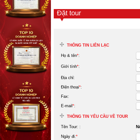
Đặt tour
THÔNG TIN LIÊN LẠC
Họ & tên
*
:
Giới tính
*
:
Địa chỉ:
Điện thoại
*
:
Fax:
E-mail
*
:
THÔNG TIN YÊU CẦU VỀ TOUR
Tên Tour:
:
N
Ngày đi:
*