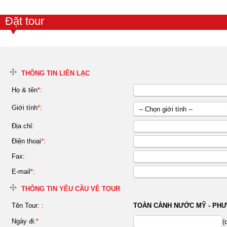
Đặt tour
THÔNG TIN LIÊN LẠC
Họ & tên
*
:
Giới tính
*
:
-- Chọn giới tính --
Nữ
Địa chỉ:
Nam
Điện thoại
*
:
Fax:
E-mail
*
:
THÔNG TIN YÊU CẦU VỀ TOUR
Tên Tour:
:
TOÀN CẢNH NƯỚC MỸ - PHƯ
Ngày đi:
*
(