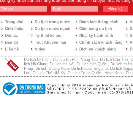
Đăng ký nhận bản tin hàng tuần để biết thông tin khuyến mại vô cùng
Đăng ký
Trang chủ
Du lịch trong nước
Danh lam thắng cảnh
V
Giới thiệu
Du lịch nước ngoài
Cẩm nang du lịch
Gi
Đối tác
Tự thiết kế tour
Nhật ký hành trình
S
Bản đồ
Tour Khuyến mại
Chính sách khách hàng
Ẩ
Liên hệ
Video
Dịch vụ khách hàng
D
Du lịch từ thiện
,
Du lịch Bà Rịa - Vũng Tàu
,
Du lịch Cần Thơ
,
D
lịch Hà Giang
,
Du lịch Hà Nội
,
Du lịch Hàn Quốc
,
Du lịch miền 
Pháp
,
Du lịch Quảng Nam
,
Du lịch quốc tế giá rẻ
,
Du lịch Sapa
Lan
,
Du lịch Thổ Nhĩ Kỳ
,
Du lịch Trung Quốc - Hong Kong
,
Du l
Copyright © 2014 Flamingo Redtours - All 
Số GPKD: 0105132892 do Sở Kế Hoạch và 
Giấy phép lữ hành Quốc tế số: 01-378/20