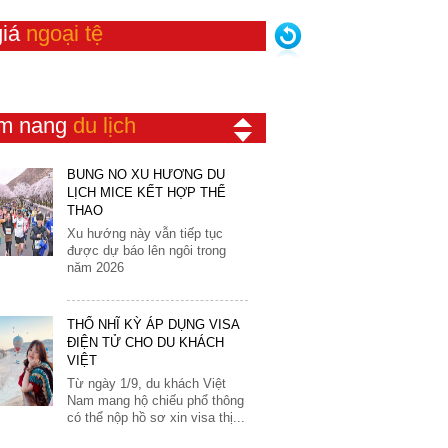
CHÍN TÂY BẮC
31
Singapore
Srilanka
Tất cả địa điểm ngắm lúa đẹp
giá
ngoại tệ
Áo
Thái Lan
New Zealand
nhất đã được Flamingo
Ba Lan
Redtours lựa chọn kỹ lưỡng
Trung Quốc
Úc
để đưa vào trong...
Bỉ
Ai Cập
Bồ Đào Nha
BÙNG NỔ XU HƯỚNG DU
m nang
du lịch
LỊCH MICE KẾT HỢP THỂ
Bosnia
THAO
Xu hướng này vẫn tiếp tục
Croatia
được dự báo lên ngôi trong
Đan Mạch
năm 2026
Đức
Hà Lan
THỔ NHĨ KỲ ÁP DỤNG VISA
ĐIỆN TỬ CHO DU KHÁCH
Hungary
VIỆT
Từ ngày 1/9, du khách Việt
Hy Lạp
đài
Nam mang hộ chiếu phổ thông
Luxembourg
có thể nộp hồ sơ xin visa thị...
 cây
Malta
ô và
Marocco
KHÁM PHÁ NƯỚC NGA VĨ
 giờ
ĐẠI