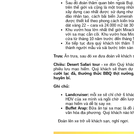
Sau đó đoàn thăm quan bên ngoài Buji A
trên thế giới và cũng là một trong nhữ
xây dựng cao nhất được sử dụng như 
đảo nhân tạo, cách bãi biển Jumeirah
được thiết kế theo phong cách kiến tr
dát vàng 22 – cara và 24.000 m2 lát 30
Khu vườn hoa lớn nhất thế giới Miracl
với sa mạc cằn cõi. Khu vườn hoa Mira
cửa từ tháng 10 năm trước đến tháng 
Xe tiếp tục đưa quý khách tới thăm T
thành người mẫu và sải bước trên sàn
Trưa:
Ăn trưa, sau đó xe đưa đoàn về khách 
Chiều: Desert Safari tour -
xe đón Quý khác
phiêu lưu mạo hiểm. Quý khách sẽ tham dự
cưỡi lạc đà, thưởng thức BBQ thịt nướng
huyền bí.
Ghi chú:
Landcruiser:
mỗi xe sẽ chỉ chở 6 khác
HDV của xe mình và ngồi chờ đến lượt
mạo hiểm và dễ bị say xe.
Buffet Arap:
Bữa ăn tại sa mạc là đồ 
văn hóa địa phương. Quý khách nào khó
Đoàn lên xe trở về khách sạn, nghỉ ngơi.