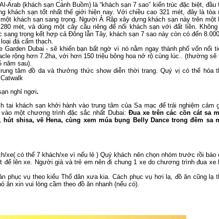
l-Arab (khách sạn Cánh Buồm) là “khách sạn 7 sao” kiến trúc đặc biệt, đầu 
ng khách sạn tốt nhất thế giới hiện nay. Với chiều cao 321 mét, đây là tòa
một khách sạn sang trọng. Người Ả Rập xây dựng khách sạn này trên một 
 280 mét, và dùng một cây cầu riêng để nối khách sạn với đất liền. Không
úc sang trọng kết hợp cả Đông lẫn Tây, khách sạn 7 sao này còn có đến 8.0
 loại đá cẩm thạch.
e Garden Dubai - sẽ khiến bạn bất ngờ vì nó nằm ngay thành phố vốn nổi t
cle rộng hơn 7.2ha, với hơn 150 triệu bông hoa nở rộ cùng lúc.. (thường s
5 năm sau).
rung tâm đồ da và thưởng thức show diễn thời trang. Quý vị có thể hóa 
 Catwalk
sạn nghỉ ngơi
.
h tại khách sạn khởi hành vào trung tâm của Sa mạc để trải nghiệm cảm g
 vào một chương trình đặc sắc nhất Dubai:
Đua xe trên các cồn cát sa m
, hút shisa, vẽ Hena, cùng xem múa bụng Belly Dance trong đêm sa 
h/xe( có thể 7 khách/xe vì nếu lẻ ) Quý khách nên chọn nhóm trước rồi báo
 để lên xe. Người già và trẻ em nên đi chung 1 xe do chương trình đua xe
ăn phục vụ theo kiểu Thổ dân xưa kia. Cách phục vụ hơi lạ, đồ ăn cũng lạ 
 ăn xin vui lòng cầm theo đồ ăn nhanh (nếu có).