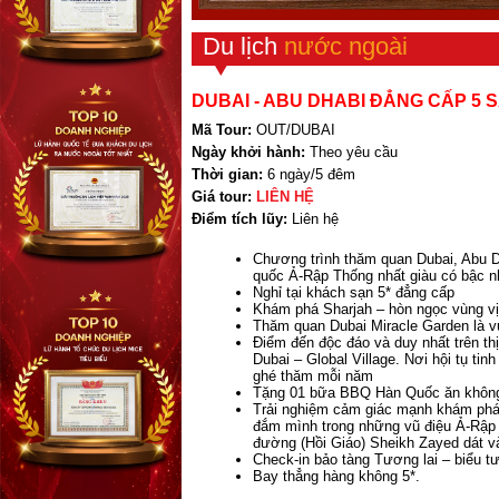
Du lịch
nước ngoài
DUBAI - ABU DHABI ĐẲNG CẤP 5 
Mã Tour:
OUT/DUBAI
Ngày khởi hành:
Theo yêu cầu
Thời gian:
6 ngày/5 đêm
Giá tour:
LIÊN HỆ
Điểm tích lũy:
Liên hệ
Chương trình thăm quan Dubai, Abu D
quốc Ả-Rập Thống nhất giàu có bậc nhâ
Nghỉ tại khách sạn 5* đẳng cấp
Khám phá Sharjah – hòn ngọc vùng vị
Thăm quan Dubai Miracle Garden là v
Điểm đến độc đáo và duy nhất trên thị
Dubai – Global Village. Nơi hội tụ tin
ghé thăm mỗi năm
Tặng 01 bữa BBQ Hàn Quốc ăn không 
Trải nghiệm cảm giác mạnh khám phá 
đắm mình trong những vũ điệu Ả-Rập 
đường (Hồi Giáo) Sheikh Zayed dát và
Check-in bảo tàng Tương lai – biểu 
Bay thẳng hàng không 5*.