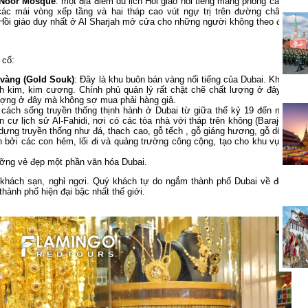
 Noor Mosque
: một địa điểm du lịch Hồi giáo nổi tiếng mang phong cách thiế
c mái vòng xếp tầng và hai tháp cao vút ngự trị trên đường chân trời 
 Hồi giáo duy nhất ở Al Sharjah mở cửa cho những người không theo đạo Hồi
 cổ:
vàng (Gold Souk)
: Đây là khu buôn bán vàng nổi tiếng của Dubai. Không ch
 kim, kim cương. Chính phủ quản lý rất chặt chẽ chất lượng ở đây, nên 
ượng ở đây mà không sợ mua phải hàng giả.
cách sống truyền thống thịnh hành ở Dubai từ giữa thế kỷ 19 đến những 
cư lịch sử Al-Fahidi, nơi có các tòa nhà với tháp trên không (Barajeel), 
dựng truyền thống như đá, thạch cao, gỗ tếch , gỗ giáng hương, gỗ dổi và g
 bởi các con hẻm, lối đi và quảng trường công cộng, tạo cho khu vực này
ỡng vẻ đẹp một phần văn hóa Dubai.
ề khách sạn, nghỉ ngơi. Quý khách tự do ngắm thành phố Dubai về đêm, ch
hành phố hiện đại bậc nhất thế giới.