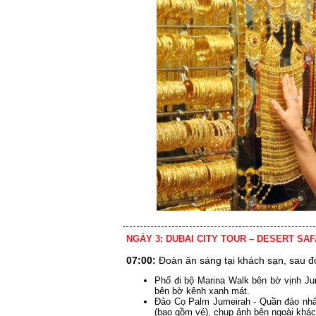
NGÀY 3: DUBAI CITY TOUR – DESERT SAF
07:00:
Đoàn ăn sáng tại khách sạn, sau 
Phố đi bộ Marina Walk bên bờ vịnh Ju
bên bờ kênh xanh mát.
Đảo Cọ Palm Jumeirah - Quần đảo nhân 
(bao gồm vé), chụp ảnh bên ngoài khách