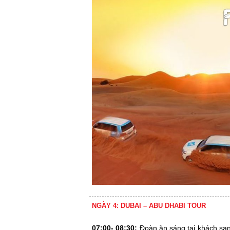
NGÀY 4: DUBAI – ABU DHABI TOUR
07:00- 08:30:
Đoàn ăn sáng tại khách sạ