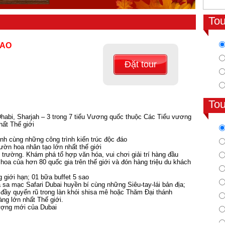
To
SAO
Đặt tour
To
habi, Sharjah – 3 trong 7 tiểu Vương quốc thuộc Các Tiểu vương
́t Thế giới
nh cùng những công trình kiến trúc độc đáo
ườn hoa nhân tạo lớn nhất thế giới
 trường. Khám phá tổ hợp văn hóa, vui chơi giải trí hàng đầu
h hoa của hơn 80 quốc gia trên thế giới và đón hàng triệu du khách
giới hạn; 01 bữa buffet 5 sao
sa mạc Safari Dubai huyền bí cùng những Siêu-tay-lái bản địa;
đầy quyến rũ trong làn khói shisa mê hoặc Thăm Đại thánh
ng lớn nhất Thế giới.
tượng mới của Dubai