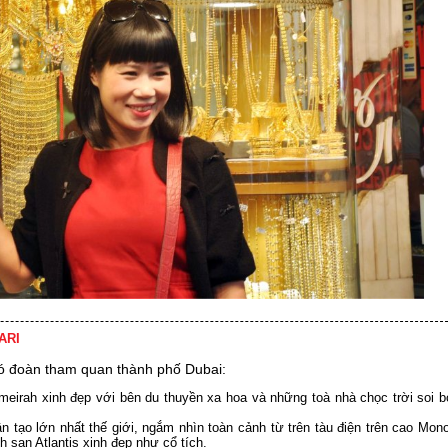
ARI
đó đoàn tham quan thành phố Dubai:
meirah xinh đẹp với bên du thuyền xa hoa và những toà nhà chọc trời soi 
tạo lớn nhất thế giới, ngắm nhìn toàn cảnh từ trên tàu điện trên cao Mono
 sạn Atlantis xinh đẹp như cổ tích.