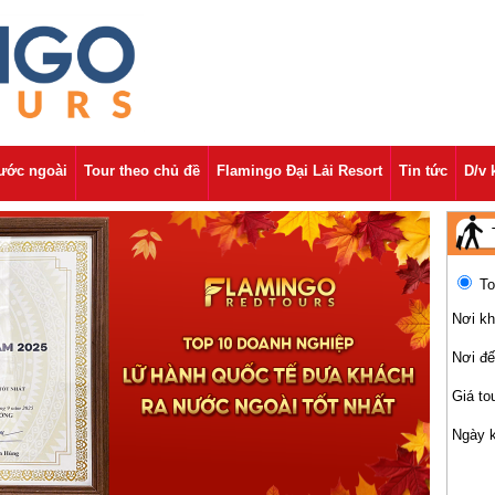
nước ngoài
Tour theo chủ đề
Flamingo Đại Lải Resort
Tin tức
D/v 
To
Nơi kh
Nơi đ
Giá to
Ngày 