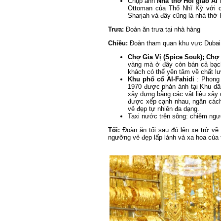
Chụp ảnh
Nhà thờ Hồi giáo Al
Ottoman của Thổ Nhĩ Kỳ với cá
Sharjah và đây cũng là nhà thờ
Trưa:
Đoàn ăn trưa tại nhà hàng
Chiều:
Đoàn tham quan khu vực Dubai
Chợ Gia Vị (Spice Souk);
Chợ 
vàng mà ở đây còn bán cả bạch
khách có thể yên tâm về chất l
Khu phố cổ Al-Fahidi
: Phong 
1970 được phản ánh tại Khu dân 
xây dựng bằng các vật liệu xây 
được xếp cạnh nhau, ngăn cách
vẻ đẹp tự nhiên đa dạng.
Taxi nước trên sông: chiêm ngư
Tối:
Đoàn ăn tối sau đó lên xe trở v
ngưỡng vẻ đẹp lấp lánh và xa hoa của t