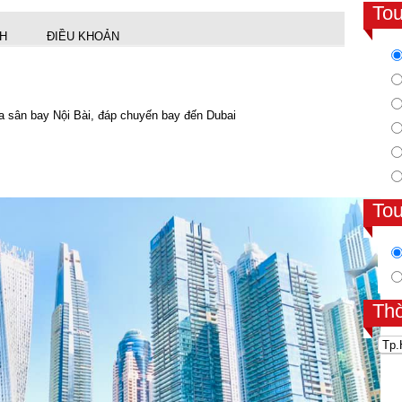
To
NH
ĐIỀU KHOẢN
ra sân bay Nội Bài, đáp chuyến bay đến Dubai
To
Th