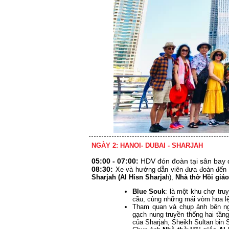
NGÀY 2: HANOI- DUBAI - SHARJAH
05:00 - 07:00:
HDV đón đoàn tại sân bay 
08:30:
Xe và hướng dẫn viên đưa đoàn đến
Sharjah (Al Hisn Sharja
h),
Nhà thờ Hồi giá
Blue Souk
: là một khu chợ tru
cầu, cùng những mái vòm hoa lệ
Tham quan và chụp ảnh bên n
gạch nung truyền thống hai tần
của Sharjah, Sheikh Sultan bin 