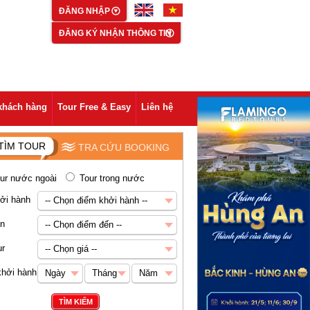
ĐĂNG NHẬP
ĐĂNG KÝ NHẬN THÔNG TIN
khách hàng
Tour Free & Easy
Liên hệ
TÌM TOUR
TRA CỨU BOOKING
ur nước ngoài
Tour trong nước
ởi hành
-- Chọn điểm khởi hành --
-- Chọn điểm khởi hành --
ến
-- Chọn điểm đến --
Hà Nội
-- Chọn điểm đến --
ur
-- Chọn giá --
Châu Á
-- Chọn giá --
khởi hành
Ngày
Tháng
Năm
Abu Dhabi
Dưới 5 triệu VNĐ
Ngày
Tháng
Năm
TÌM KIẾM
Ai Cập
5-8 triệu VNĐ