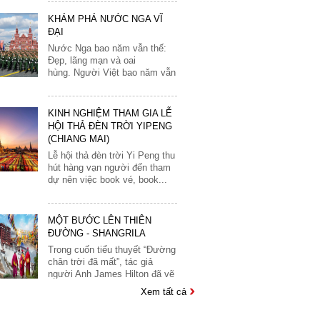
Monaco
t kế
Nước Nga bao năm vẫn thế:
của
Đẹp, lãng mạn và oai
Nauy
.
hùng. Người Việt bao năm vẫn
Nga
vậy:Thủy chung, luôn giữ...
Phần Lan
KINH NGHIỆM THAM GIA LỄ
ỉ có
Pháp
HỘI THẢ ĐÈN TRỜI YIPENG
Quý
(CHIANG MAI)
Scotland
năm
Lễ hội thả đèn trời Yi Peng thu
được
hút hàng vạn người đến tham
Séc
ỗ cọ
dự nên việc book vé, book...
 một
Slovakia
Slovenia
MỘT BƯỚC LÊN THIÊN
iêm
Tây Ban Nha
ĐƯỜNG - SHANGRILA
Trong cuốn tiểu thuyết “Đường
Thổ Nhĩ Kỳ
chân trời đã mất”, tác giả
người Anh James Hilton đã vẽ
Thụy Điển
ra bức tranh...
Thụy Sĩ
CHIÊM NGƯỠNG VẺ ĐẸP KỲ
Vantican
QUAN THẾ GIỚI CỔ ĐẠI
Xem tất cả
Ý
ANGKOR WAT
Angkor Wat, một trong những