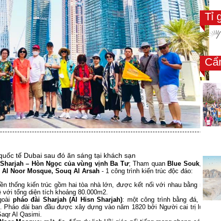
Tỉ 
Cẩ
quốc tế Dubai sau đó ăn sáng tại khách sạn
Sharjah – Hòn Ngọc của vùng vịnh Ba Tư
; Tham quan
Blue Souk
,
pháo 
o Al Noor Mosque, Souq Al Arsah
- 1 công trình kiến trúc độc đáo:
yền thống kiến trúc gồm hai tòa nhà lớn, được kết nối với nhau bằng những
 với tổng diện tích khoảng 80.000m2.
goài
pháo đài Sharjah (Al Hisn Sharjah)
: một công trình bằng đá, san h
g. Pháo đài ban đầu được xây dựng vào năm 1820 bởi Người cai trị lúc bấy
Saqr Al Qasimi.