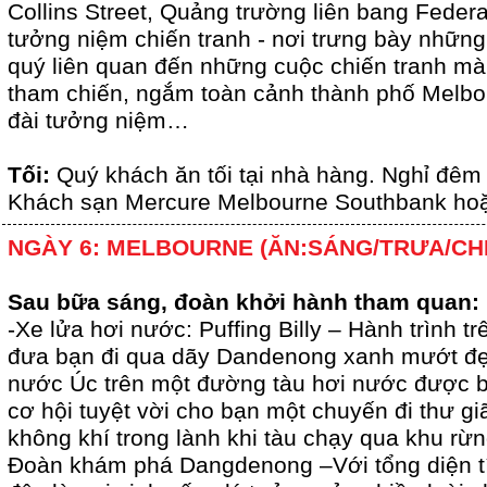
Collins Street, Quảng trường liên bang Federa
tưởng niệm chiến tranh - nơi trưng bày những
quý liên quan đến những cuộc chiến tranh m
tham chiến, ngắm toàn cảnh thành phố Melbou
đài tưởng niệm…
Tối:
Quý khách ăn tối tại nhà hàng. Nghỉ đêm 
Khách sạn Mercure Melbourne Southbank ho
NGÀY 6: MELBOURNE (ĂN:SÁNG/TRƯA/CH
Sau bữa sáng, đoàn khởi hành tham quan:
-Xe lửa hơi nước: Puffing Billy – Hành trình trê
đưa bạn đi qua dãy Dandenong xanh mướt đẹ
nước Úc trên một đường tàu hơi nước được bả
cơ hội tuyệt vời cho bạn một chuyến đi thư gi
không khí trong lành khi tàu chạy qua khu rừn
Đoàn khám phá Dangdenong –Với tổng diện tí