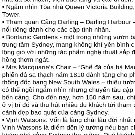
• Ngắm nhìn Tòa nhà Queen Victoria Building
Tower.
• Tham quan Cảng Darling – Darling Harbour -
nổi tiếng dành cho các cặp tình nhân.
• Bontanic Gardens - một trong những vườn 
trung tâm Sydney, mang không khí yên bình
lộng gió với những tác phẩm nghệ thuật sắp 
hồng thơm ngát.
• Mrs Macquarie’s Chair – “Ghế đá của bà Ma
phiến đá sa thạch năm 1810 dành tặng cho p
thống đốc bang New South Wales – thiếu tướ
có thể ngồi ngắm nhìn những chuyến tàu cập
bến cảng. Cho đến nay, hơn 150 năm sau, ch
ở vị trí đó và thu hút nhiều du khách tới tha
cảnh đẹp bao quát của cảng Sydney.
• Vịnh Watsons: Vốn là làng chài lâu đời nhấ
Vịnh Watsons là điểm đến lý tưởng nếu bạn chỉ