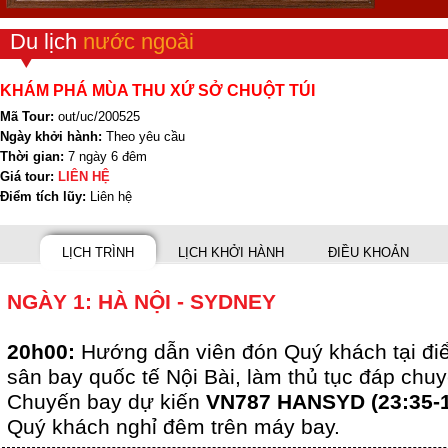
Du lịch
nước ngoài
KHÁM PHÁ MÙA THU XỨ SỞ CHUỘT TÚI
Mã Tour:
out/uc/200525
Ngày khởi hành:
Theo yêu cầu
Thời gian:
7 ngày 6 đêm
Giá tour:
LIÊN HỆ
Điểm tích lũy:
Liên hệ
LỊCH TRÌNH
LỊCH KHỞI HÀNH
ĐIỀU KHOẢN
NGÀY 1: HÀ NỘI - SYDNEY
20h00:
Hướng dẫn viên đón Quý khách tại đi
sân bay quốc tế Nội Bài, làm thủ tục đáp chu
Chuyến bay dự kiến
VN787 HANSYD (23:35-1
Quý khách nghỉ đêm trên máy bay.