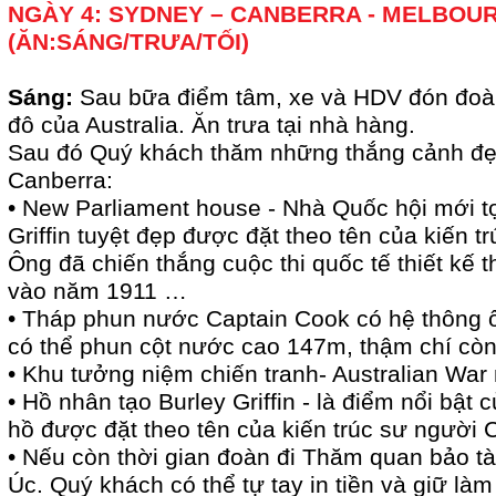
NGÀY 4: SYDNEY – CANBERRA - MELBOU
(ĂN:SÁNG/TRƯA/TỐI)
Sáng:
Sau bữa điểm tâm, xe và HDV đón đoàn
đô của Australia. Ăn trưa tại nhà hàng.
Sau đó Quý khách thăm những thắng cảnh đẹ
Canberra:
• New Parliament house - Nhà Quốc hội mới tọ
Griffin tuyệt đẹp được đặt theo tên của kiến 
Ông đã chiến thắng cuộc thi quốc tế thiết kế t
vào năm 1911 …
• Tháp phun nước Captain Cook có hệ thông 
có thể phun cột nước cao 147m, thậm chí còn
• Khu tưởng niệm chiến tranh- Australian War
• Hồ nhân tạo Burley Griffin - là điểm nổi bật 
hồ được đặt theo tên của kiến trúc sư người 
• Nếu còn thời gian đoàn đi Thăm quan bảo tà
Úc. Quý khách có thể tự tay in tiền và giữ là