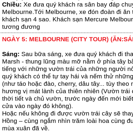
Chiều:
Xe đưa quý khách ra sân bay đáp chu
Melbourne.Tới Melbourne, xe đón đoàn đi ăn 
khách sạn 4 sao. Khách sạn Mercure Melbou
tương đương
NGÀY 5: MELBOURNE (CITY TOUR) (ĂN:SÁ
Sáng:
Sau bữa sáng, xe đưa quý khách đi t
Marsh - thung lũng màu mỡ nằm ở phía tây b
tiếng với những vườn trái của những người nô
quý khách có thể tự tay hái và nếm thử những
(như táo hoặc đào, cherry, dâu tây... tùy the
hương vị mát lành của thiên nhiên (Vườn trái
thời tiết và chủ vườn, trước ngày đến mới bi
cửa vào ngày đó không).
Hoặc nếu không đi được vườn trái cây sẽ th
Hồng – cùng ngắm nhìn trăm loài hoa cùng đ
mùa xuân đã về.