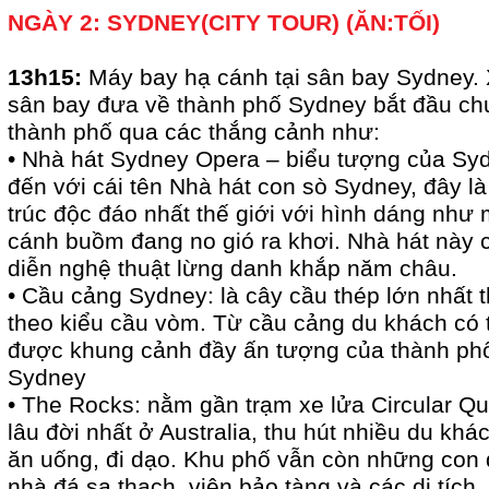
NGÀY 2: SYDNEY(CITY TOUR) (ĂN:TỐI)
13h15:
Máy bay hạ cánh tại sân bay Sydney. 
sân bay đưa về thành phố Sydney bắt đầu ch
thành phố qua các thắng cảnh như:
• Nhà hát Sydney Opera – biểu tượng của Syd
đến với cái tên Nhà hát con sò Sydney, đây là
trúc độc đáo nhất thế giới với hình dáng như
cánh buồm đang no gió ra khơi. Nhà hát này c
diễn nghệ thuật lừng danh khắp năm châu.
• Cầu cảng Sydney: là cây cầu thép lớn nhất t
theo kiểu cầu vòm. Từ cầu cảng du khách có
được khung cảnh đầy ấn tượng của thành ph
Sydney
• The Rocks: nằm gần trạm xe lửa Circular Qu
lâu đời nhất ở Australia, thu hút nhiều du k
ăn uống, đi dạo. Khu phố vẫn còn những con 
nhà đá sa thạch, viện bảo tàng và các di tích.