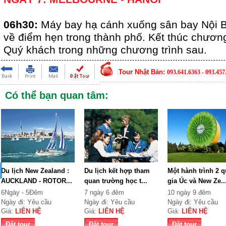
06h30:
Máy bay hạ cánh xuống sân bay Nội B
về điểm hẹn trong thành phố. Kết thúc chương 
Quý khách trong những chương trình sau.
Tour Nhật Bản:
093.641.6363 - 093.457
Có thể bạn quan tâm:
Du lịch New Zealand :
Du lịch kết hợp tham
Một hành trình 2 
AUCKLAND - ROTOR...
quan trường học t...
gia Úc và New Ze..
6Ngày - 5Đêm
7 ngày 6 đêm
10 ngày 9 đêm
Ngày đi: Yêu cầu
Ngày đi: Yêu cầu
Ngày đi: Yêu cầu
Giá:
LIÊN HỆ
Giá:
LIÊN HỆ
Giá:
LIÊN HỆ
Đặt tour
Đặt tour
Đặt tour