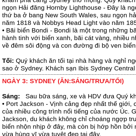
khám phá cảng Sydney thơ mộng. Quý khách 
ngọn Hải đăng Hornby Lighthouse - Đây là ng
thứ ba ở bang New South Wales, sau ngọn hả
năm 1818 và Nobbys Head Light vào năm 18
• Bãi biển Bondi - Bondi là một trong những b
hành tinh với biển xanh, bãi cát vàng, nhiều 
về đêm sôi động và con đường đi bộ ven biển 
Tối:
Quý khách ăn tối tại nhà hàng và nghỉ ng
sao ở Sydney. Khách sạn Ibis Sydney Centra
NGÀY 3: SYDNEY (ĂN:SÁNG/TRƯA/TỐI)
Sáng:
Sau bữa sáng, xe và HDV đưa Quý kh
• Port Jackson - Vịnh cảng đẹp nhất thế giới, 
của nhiều công trình nổi tiếng của nước Úc.
Jackson, du khách không chỉ choáng ngợp trư
biển nhộn nhịp ở đây, mà còn bị hớp hồn bở
vừa hùng vĩ vừa tuyệt đẹp tại đây.