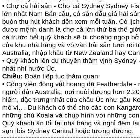
• Chợ cá hải sản - Chợ cá Sydney Sydney Fis
lớn nhất Nam Bán cầu, có sàn đấu giá hải sả
buôn thu hút khách đến xem mỗi tuần. Có lịc
được mệnh danh là chợ cá lớn thứ ba thế giớ
cá trước hết quý khách sẽ bị choáng ngợp bở
của khu nhà hàng và vô vàn hải sản tươi rói 
Australia, nhập khẩu từ New Zealand hay Ca
• Quý khách lên du thuyền thăm vịnh Sydney 
nhất nhì nước Úc.
Chiều:
Đoàn tiếp tục thăm quan:
• Công viên động vật hoang dã Featherdale - 
người dân Australia, nơi nuôi dưỡng hơn 2.20
hiếm, đặc trưng nhất của châu Úc như gấu 
mỏ vi..̣ . Du khách có thể cho các con Kanga
những chú Koala và chụp hình với những con 
Quý khách ăn tối tại nhà hàng và nghỉ đêm tạ
sạn Ibis Sydney Central hoặc tương đương.