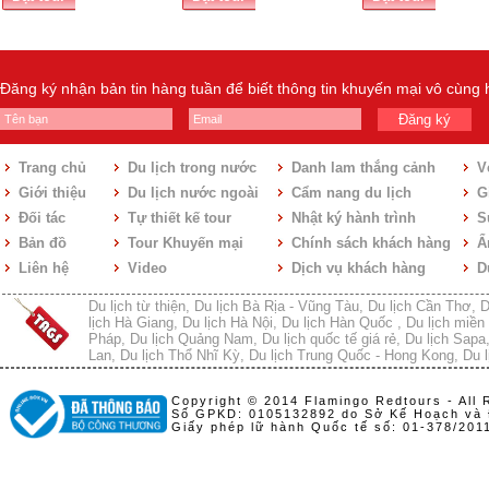
Đăng ký nhận bản tin hàng tuần để biết thông tin khuyến mại vô cùng
Đăng ký
Trang chủ
Du lịch trong nước
Danh lam thắng cảnh
V
Giới thiệu
Du lịch nước ngoài
Cẩm nang du lịch
Gi
Đối tác
Tự thiết kế tour
Nhật ký hành trình
S
Bản đồ
Tour Khuyến mại
Chính sách khách hàng
Ẩ
Liên hệ
Video
Dịch vụ khách hàng
D
Du lịch từ thiện
,
Du lịch Bà Rịa - Vũng Tàu
,
Du lịch Cần Thơ
,
D
lịch Hà Giang
,
Du lịch Hà Nội
,
Du lịch Hàn Quốc
,
Du lịch miền 
Pháp
,
Du lịch Quảng Nam
,
Du lịch quốc tế giá rẻ
,
Du lịch Sapa
Lan
,
Du lịch Thổ Nhĩ Kỳ
,
Du lịch Trung Quốc - Hong Kong
,
Du l
Copyright © 2014 Flamingo Redtours - All 
Số GPKD: 0105132892 do Sở Kế Hoạch và 
Giấy phép lữ hành Quốc tế số: 01-378/20