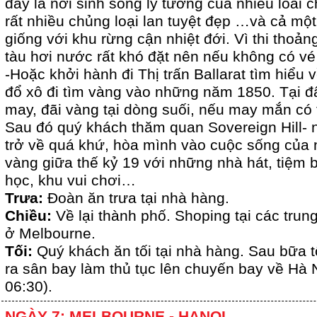
đây là nơi sinh sống lý tưởng của nhiều loài 
rất nhiều chủng loại lan tuyệt đẹp …và cả một
giống với khu rừng cận nhiệt đới. Vì thi thoả
tàu hơi nước rất khó đặt nên nếu không có vé 
-Hoặc khởi hành đi Thị trấn Ballarat tìm hiểu 
đổ xô đi tìm vàng vào những năm 1850. Tại 
may, đãi vàng tại dòng suối, nếu may mắn có
Sau đó quý khách thăm quan Sovereign Hill-
trở về quá khứ, hòa mình vào cuộc sống của
vàng giữa thế kỷ 19 với những nhà hát, tiệm 
học, khu vui chơi…
Trưa:
Đoàn ăn trưa tại nhà hàng.
Chiều:
Về lại thành phố. Shoping tại các tru
ở Melbourne.
Tối:
Quý khách ăn tối tại nhà hàng. Sau bữa t
ra sân bay làm thủ tục lên chuyến bay về Hà 
06:30).
NGÀY 7: MELBOURNE - HANOI