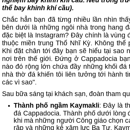
nghiệm bay khinh khí cầu. Nếu trong trư
thể bay khinh khí cầu).
Chắc hẳn bạn đã từng nhiều lần nhìn thấy
bên dưới là những ngôi nhà trong hang đá
đặc biệt là Instagram? Đây chính là vùng 
thuộc miền trung Thổ Nhĩ Kỳ. Không thể 
Khi đặt chân tới đây bạn sẽ hiểu tại sao n
nơi trên thế giới. Đứng ở Cappadocia bạ
nào đó rộng lớn chứa đầy những khối đá 
nhà thờ đá khiến tôi liên tưởng tới hành t
các vì sao".
Sau bữa sáng tại khách sạn, đoàn tham qu
Thành phố ngầm Kaymakli
: Đây là 
đá Cappadocia. Thành phố dưới lòng đất
khi mà những người Công giáo chọn cá
rập và những kẻ xâm lực Ba Tư. Kayma