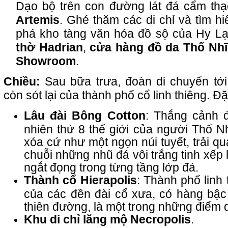
Dạo bộ trên con đường lát đá cẩm th
Artemis
. Ghé thăm các di chỉ và tìm hi
phá kho tàng văn hóa đồ sộ của Hy L
thờ Hadrian
,
cửa hàng đồ da Thổ Nhĩ
Showroom
.
Chiều:
Sau bữa trưa, đoàn di chuyển tớ
còn sót lại của thành phố cổ linh thiêng. Đ
Lâu đài Bông Cotton
: Thắng cảnh 
nhiên thứ 8 thế giới của người Thổ N
xóa cứ như một ngọn núi tuyết, trải qu
chuỗi những nhũ đá vôi trắng tinh xếp
ngắt đọng trong từng tầng lớp đá.
Thành cổ Hierapolis
: Thành phố linh 
của các đền đài cổ xưa, có hàng bậc
thiên đường, là một trong những điểm d
Khu di chỉ lăng mộ Necropolis
.