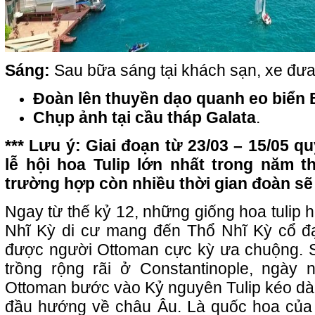
Sáng:
Sau bữa sáng tại khách sạn, xe đư
Đoàn lên thuyền dạo quanh eo biển B
Chụp ảnh tại cầu tháp Galata
.
*** Lưu ý: Giai đoạn từ 23/03 – 15/05 q
lễ hội hoa Tulip lớn nhất trong năm th
trường hợp còn nhiều thời gian đoàn sẽ 
Ngay từ thế kỷ 12, những giống hoa tulip
Nhĩ Kỳ di cư mang đến Thổ Nhĩ Kỳ cổ đạ
được người Ottoman cực kỳ ưa chuộng. 
trồng rộng rãi ở Constantinople, ngày 
Ottoman bước vào Kỷ nguyên Tulip kéo dài 
đầu hướng về châu Âu. Là quốc hoa của Th