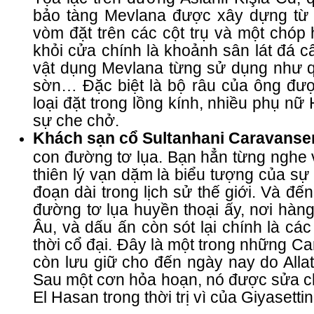
bảo tàng Mevlana được xây dựng từ n
vòm đặt trên các cột trụ và một chó
khỏi cửa chính là khoảnh sân lát đá 
vật dụng Mevlana từng sử dụng như 
sờn… Đặc biệt là bộ râu của ông đượ
loại đặt trong lồng kính, nhiều phụ n
sự che chở.
Khách sạn cổ Sultanhani Caravanse
con đường tơ lụa. Bạn hẳn từng nghe 
thiên lý vạn dặm là biểu tượng của sự
đoạn dài trong lịch sử thế giới. Và đế
đường tơ lụa huyền thoại ấy, nơi hàn
Âu, và dấu ấn còn sót lại chính là c
thời cổ đại. Đây là một trong những Ca
còn lưu giữ cho đến ngày nay do Alla
Sau một cơn hỏa hoạn, nó được sửa ch
El Hasan trong thời trị vì của Giyasetti