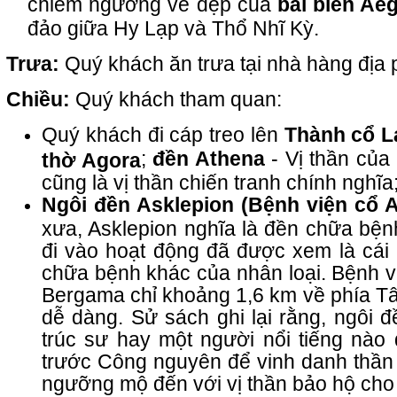
chiêm ngưỡng vẻ đẹp của
bãi biển Ae
đảo giữa Hy Lạp và Thổ Nhĩ Kỳ.
Trưa:
Quý khách ăn trưa tại nhà hàng địa
Chiều:
Quý khách tham quan:
Quý khách đi cáp treo lên
Thành cổ 
;
đền Athena
- Vị thần của
thờ Agora
cũng là vị thần chiến tranh chính nghĩa
Ngôi đền Asklepion
(Bệnh viện cổ A
xưa, Asklepion nghĩa là đền chữa bện
đi vào hoạt động đã được xem là cái
chữa bệnh khác của nhân loại. Bệnh vi
Bergama chỉ khoảng 1,6 km về phía Tâ
dễ dàng. Sử sách ghi lại rằng, ngôi 
trúc sư hay một người nổi tiếng nào 
trước Công nguyên để vinh danh thần 
ngưỡng mộ đến với vị thần bảo hộ cho 