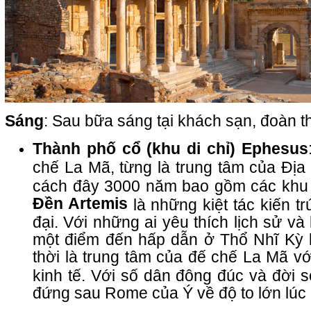
Sáng
: Sau bữa sáng tại khách sạn, đoàn
Thành phố cổ (khu di chỉ) Ephesus
chế La Mã, từng là trung tâm của Đị
cách đây 3000 năm bao gồm các khu
Đền Artemis
là những kiệt tác kiến tr
đại. Với những ai yêu thích lịch sử v
một điểm đến hấp dẫn ở Thổ Nhĩ Kỳ 
thời là trung tâm của đế chế La Mã vớ
kinh tế. Với số dân đông đúc và đời 
đứng sau Rome của Ý về độ to lớn lúc 