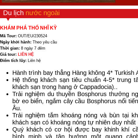
Du lịch
nước ngoài
KHÁM PHÁ THỔ NHĨ KỲ
Mã Tour:
OUT/EU/230524
Ngày khởi hành:
Theo yêu cầu
Thời gian:
8 ngày 7 đêm
Giá tour:
LIÊN HỆ
Điểm tích lũy:
Liên hệ
Hành trình bay thẳng Hàng không 4* Turkish Ai
Hệ thống khách sạn tiêu chuẩn 4-5* trung t
khách sạn trong hang ở Cappadocia)..
Trải nghiệm du thuyền Bosphorus thưởng n
bờ eo biển, ngắm cây cầu Bosphorus nổi tiếng 
Âu.
Trải nghiệm tắm khoáng nóng và bùn tại k
khách sạn có khoáng nóng tự nhiên duy nhất
Quý khách có cơ hội được bay khinh khí c
bình minh và tận hưởng một quang cản