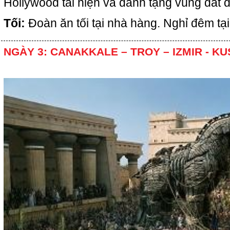
Hollywood tái hiện và dành tặng vùng đất đ
Tối:
Đoàn ăn tối tại nhà hàng. Nghỉ đêm tạ
NGÀY 3: CANAKKALE – TROY – IZMIR - KU