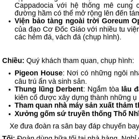
Cappadocia với hệ thống mê cung 
đường hầm có thể mở rộng lên đến tám
Viện bảo tàng ngoài trời Goreum 
của đạo Cơ Đốc Giáo với nhiều tu viện
các hẻm đá, vách đá (chụp hình).
Chiều:
Quý khách tham quan, chụp hình:
Pigeon House
: Nơi có những ngôi nh
câu trú ẩn và sinh sản.
Thung lũng Derbent
: Ngắm tòa
lâu đ
kiên cố được xây dựng thành những ụ 
Tham quan nhà máy sản xuất thảm t
Xưởng gốm sứ truyền thống Thổ Nhĩ
Xe đưa đoàn ra sân bay đáp chuyến bay 
Tối:
Đoàn dùng bữa tối tại nhà hàng. Nghỉ 