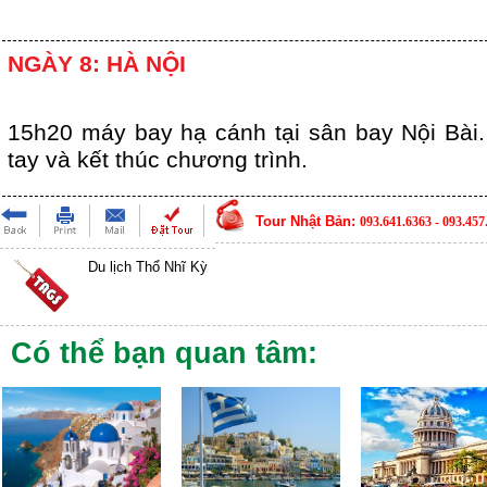
NGÀY 8: HÀ NỘI
15h20 máy bay hạ cánh tại sân bay Nội Bài.
tay và kết thúc chương trình.
Tour Nhật Bản:
093.641.6363 - 093.457
Du lịch Thổ Nhĩ Kỳ
Có thể bạn quan tâm: