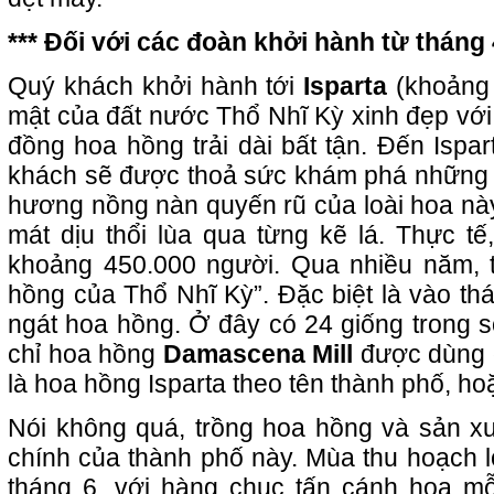
*** Đối với các đoàn khởi hành từ tháng 
Quý khách khởi hành tới
Isparta
(khoảng 
mật của đất nước Thổ Nhĩ Kỳ xinh đẹp với
đồng hoa hồng trải dài bất tận. Đến Ispa
khách sẽ được thoả sức khám phá những c
hương nồng nàn quyến rũ của loài hoa này
mát dịu thổi lùa qua từng kẽ lá. Thực tế
khoảng 450.000 người. Qua nhiều năm, t
hồng của Thổ Nhĩ Kỳ”. Đặc biệt là vào th
ngát hoa hồng. Ở đây có 24 giống trong s
chỉ hoa hồng
Damascena Mill
được dùng đ
là hoa hồng Isparta theo tên thành phố, 
Nói không quá, trồng hoa hồng và sản x
chính của thành phố này. Mùa thu hoạch l
tháng 6, với hàng chục tấn cánh hoa m