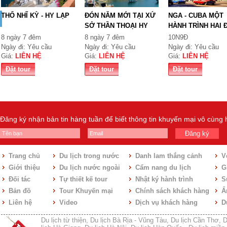
THỔ NHĨ KỲ - HY LẠP
ĐÓN NĂM MỚI TẠI XỨ
NGA - CUBA MỘT
SỞ THẦN THOẠI HY
HÀNH TRÌNH HAI 
LẠ...
ĐẾN
8 ngày 7 đêm
8 ngày 7 đêm
10N9Đ
Ngày đi: Yêu cầu
Ngày đi: Yêu cầu
Ngày đi: Yêu cầu
Giá:
LIÊN HỆ
Giá:
LIÊN HỆ
Giá:
LIÊN HỆ
Đặt tour
Đặt tour
Đặt tour
Đăng ký nhận bản tin hàng tuần để biết thông tin khuyến mại vô cùng
Đăng ký
Trang chủ
Du lịch trong nước
Danh lam thắng cảnh
V
Giới thiệu
Du lịch nước ngoài
Cẩm nang du lịch
Gi
Đối tác
Tự thiết kế tour
Nhật ký hành trình
S
Bản đồ
Tour Khuyến mại
Chính sách khách hàng
Ẩ
Liên hệ
Video
Dịch vụ khách hàng
D
Du lịch từ thiện
,
Du lịch Bà Rịa - Vũng Tàu
,
Du lịch Cần Thơ
,
D