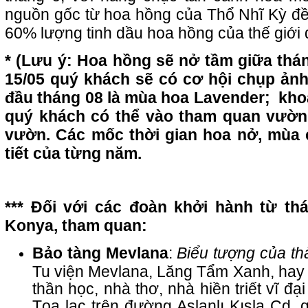
nguồn gốc từ hoa hồng của Thổ Nhĩ Kỳ đều
60% lượng tinh dầu hoa hồng của thế giới 
* (Lưu ý: Hoa hồng sẽ nở tầm giữa thá
15/05 quý khách sẽ có cơ hội chụp ản
đầu tháng 08 là mùa hoa Lavender; khoả
quý khách có thể vào tham quan vườn c
vườn. Các mốc thời gian hoa nở, mùa c
tiết của từng năm.
*** Đối với các đoàn khởi hành từ th
Konya, tham quan:
Bảo tàng Mevlana
:
Biểu tượng của t
Tu viện Mevlana, Lăng Tẩm Xanh, hay M
thần học, nhà thơ, nhà hiền triết vĩ đ
Tọa lạc trên đường Aslanlı Kışla Cd,