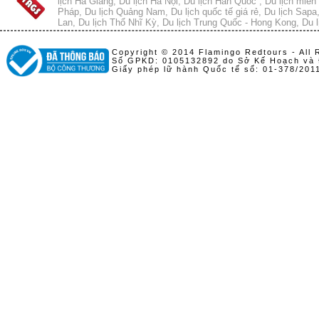
lịch Hà Giang
,
Du lịch Hà Nội
,
Du lịch Hàn Quốc
,
Du lịch miền 
Pháp
,
Du lịch Quảng Nam
,
Du lịch quốc tế giá rẻ
,
Du lịch Sapa
Lan
,
Du lịch Thổ Nhĩ Kỳ
,
Du lịch Trung Quốc - Hong Kong
,
Du l
Copyright © 2014 Flamingo Redtours - All 
Số GPKD: 0105132892 do Sở Kế Hoạch và 
Giấy phép lữ hành Quốc tế số: 01-378/20