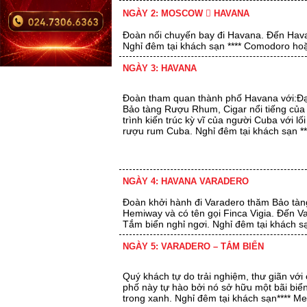
NGÀY 2: MOSCOW  HAVANA
Đoàn nối chuyến bay đi Havana. Đến Hava
Nghỉ đêm tại khách sạn **** Comodoro ho
NGÀY 3: HAVANA
Đoàn tham quan thành phố Havana với:Đại 
Bảo tàng Rượu Rhum, Cigar nổi tiếng của 
trình kiến trúc kỳ vĩ của người Cuba với l
rượu rum Cuba. Nghỉ đêm tại khách sạn 
NGÀY 4: HAVANA VARADERO
Đoàn khởi hành đi Varadero thăm Bảo tàng
Hemiway và có tên gọi Finca Vigia. Đến 
Tắm biển nghỉ ngơi. Nghỉ đêm tại khách s
NGÀY 5: VARADERO – TẮM BIỂN
Quý khách tự do trải nghiệm, thư giãn với
phố này tự hào bởi nó sở hữu một bãi biển
trong xanh. Nghỉ đêm tại khách sạn**** M