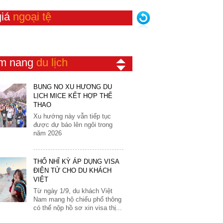
31
Singapore
Srilanka
giá
ngoại tệ
Áo
Thái Lan
New Zealand
LẬP KÈO SĂN MÙA LÚA
CHÍN TÂY BẮC
Ba Lan
Trung Quốc
Úc
Tất cả địa điểm ngắm lúa đẹp
Bỉ
Ai Cập
nhất đã được Flamingo
Redtours lựa chọn kỹ lưỡng
Bồ Đào Nha
m nang
du lịch
để đưa vào trong...
Bosnia
BÙNG NỔ XU HƯỚNG DU
Croatia
LỊCH MICE KẾT HỢP THỂ
Đan Mạch
THAO
Xu hướng này vẫn tiếp tục
Đức
được dự báo lên ngôi trong
năm 2026
Hà Lan
Hungary
THỔ NHĨ KỲ ÁP DỤNG VISA
Hy Lạp
ĐIỆN TỬ CHO DU KHÁCH
Luxembourg
VIỆT
Từ ngày 1/9, du khách Việt
Malta
Nam mang hộ chiếu phổ thông
có thể nộp hồ sơ xin visa thị...
Marocco