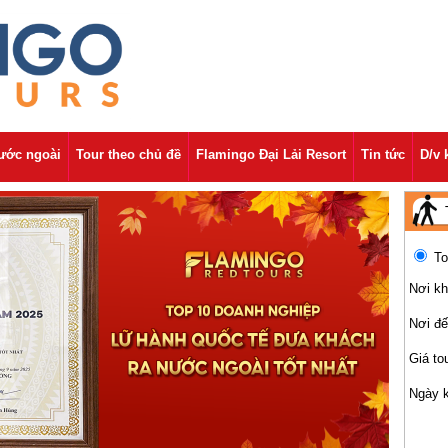
nước ngoài
Tour theo chủ đề
Flamingo Đại Lải Resort
Tin tức
D/v 
To
Nơi kh
Nơi đ
Giá to
Ngày 