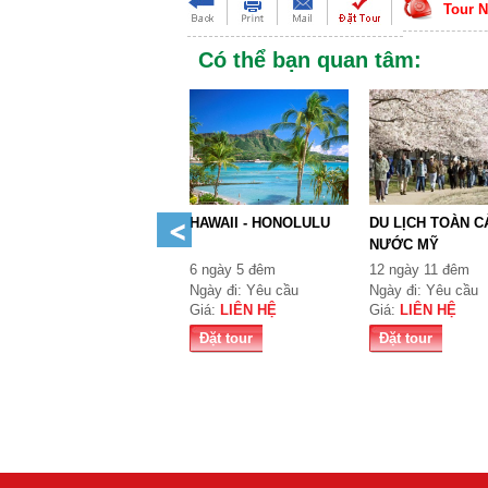
Tour N
Có thể bạn quan tâm:
HAWAII - HONOLULU
DU LỊCH TOÀN C
NƯỚC MỸ
6 ngày 5 đêm
12 ngày 11 đêm
Ngày đi: Yêu cầu
Ngày đi: Yêu cầu
Giá:
LIÊN HỆ
Giá:
LIÊN HỆ
Đặt tour
Đặt tour