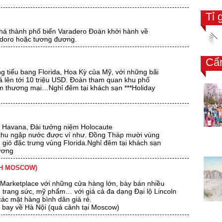
Tỉ 
 phá thành phố biển Varadero Đoàn khởi hành về
odoro hoặc tương đương.
Cẩ
ng tiểu bang Florida, Hoa Kỳ của Mỹ, với những bãi
iá lên tới 10 triệu USD. Đoàn tham quan khu phố
m thương mại…Nghỉ đêm tại khách sạn ***Holiday
e Havana, Đài tưởng niệm Holocaute
 khu ngập nước được ví như. Đồng Tháp mười vùng
n gió đặc trưng vùng Florida.Nghỉ đêm tại khách sạn
đương
ẢNH MOSCOW)
Marketplace với những cửa hàng lớn, bày bán nhiều
p, trang sức, mỹ phẩm… với giá cả đa dạng Đại lộ Lincoln
ác mặt hàng bình dân giá rẻ.
 bay về Hà Nội (quá cảnh tại Moscow)