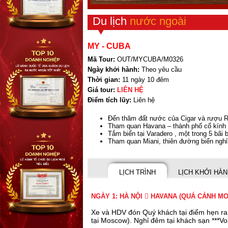
Du lịch
nước ngoài
MY - CUBA
Mã Tour:
OUT/MYCUBA/M0326
Ngày khởi hành:
Theo yêu cầu
Thời gian:
11 ngày 10 đêm
Giá tour:
LIÊN HỆ
Điểm tích lũy:
Liên hệ
Đến thăm đất nước của Cigar và rượu 
Tham quan Havana – thành phố cổ kính
Tắm biển tại Varadero , một trong 5 bãi 
Tham quan Miani, thiên đường biển ng
LỊCH TRÌNH
LỊCH KHỞI HÀ
NGÀY 1: HÀ NỘI  HAVANA (QUÁ CẢNH M
Xe và HDV đón Quý khách tại điểm hẹn ra
tại Moscow). Nghỉ đêm tại khách sạn ***