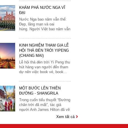
Monaco
KHÁM PHÁ NƯỚC NGA VĨ
Nauy
ĐẠI
Nga
Nước Nga bao năm vẫn thế:
Đẹp, lãng mạn và oai
Phần Lan
hùng. Người Việt bao năm vẫn
vậy:Thủy chung, luôn giữ...
Pháp
Scotland
KINH NGHIỆM THAM GIA LỄ
HỘI THẢ ĐÈN TRỜI YIPENG
Séc
(CHIANG MAI)
MỸ: Toàn
Khám phá Nam Mỹ/
CUBA - MEXICO
T
Slovakia
Lễ hội thả đèn trời Yi Peng thu
ông - bờ Tây
Hành trình đến với
hút hàng vạn người đến tham
Slovenia
vũ...
9 đêm
12
dự nên việc book vé, book...
Yêu cầu
Ngày đi: Yêu cầu
Ngày đi: Yêu cầu
Ng
Tây Ban Nha
 HỆ
Giá:
LIÊN HỆ
Giá:
LIÊN HỆ
Gi
Thổ Nhĩ Kỳ
MỘT BƯỚC LÊN THIÊN
Đặt tour
Đặt tour
ĐƯỜNG - SHANGRILA
Thụy Điển
Trong cuốn tiểu thuyết “Đường
Thụy Sĩ
chân trời đã mất”, tác giả
người Anh James Hilton đã vẽ
Vantican
ra bức tranh...
Xem tất cả
Ý
CHIÊM NGƯỠNG VẺ ĐẸP KỲ