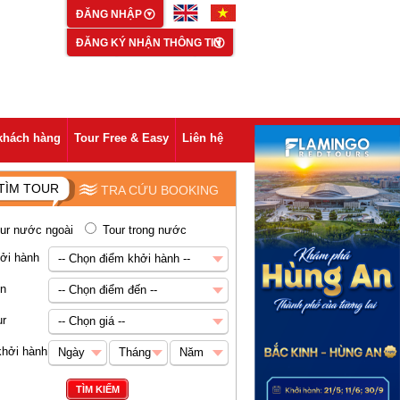
ĐĂNG NHẬP
ĐĂNG KÝ NHẬN THÔNG TIN
khách hàng
Tour Free & Easy
Liên hệ
TÌM TOUR
TRA CỨU BOOKING
ur nước ngoài
Tour trong nước
ởi hành
-- Chọn điểm khởi hành --
-- Chọn điểm khởi hành --
ến
-- Chọn điểm đến --
Hà Nội
-- Chọn điểm đến --
ur
-- Chọn giá --
Châu Á
-- Chọn giá --
khởi hành
Ngày
Tháng
Năm
Abu Dhabi
Dưới 5 triệu VNĐ
Ngày
Tháng
Năm
TÌM KIẾM
Ai Cập
5-8 triệu VNĐ