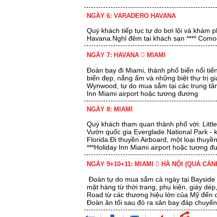
NGÀY 6: VARADERO HAVANA
Quý khách tiếp tục tự do bơi lội và khám
Havana.Nghỉ đêm tại khách sạn **** Com
NGÀY 7: HAVANA  MIAMI
Đoàn bay đi Miami, thành phố biển nổi tiế
biển đẹp, nắng ấm và những biệt thự trị g
Wynwood, tự do mua sắm tại các trung tâ
Inn Miami airport hoặc tương đương
NGÀY 8: MIAMI
Quý khách tham quan thành phố với: Littl
Vườn quốc gia Everglade National Park -
Florida.Đi thuyền Airboard, một loại thuyề
***Holiday Inn Miami airport hoặc tương 
NGÀY 9+10+11: MIAMI  HÀ NỘI (QUÁ C
Đoàn tự do mua sắm cả ngày tại Bayside 
mặt hàng từ thời trang, phụ kiện, giày dé
Road từ các thương hiệu lớn của Mỹ đến c
Đoàn ăn tối sau đó ra sân bay đáp chuyến