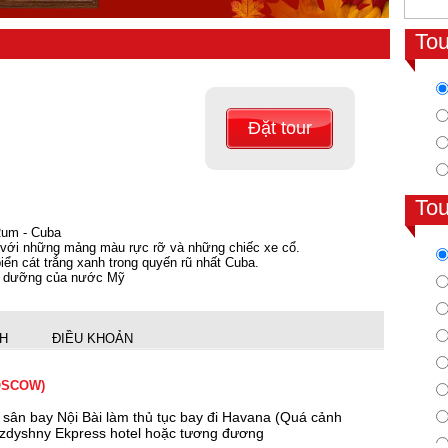
To
Đặt tour
To
Rum - Cuba
 với những mảng màu rực rỡ và những chiếc xe cổ.
biển cát trắng xanh trong quyến rũ nhất Cuba.
hỉ dưỡng của nước Mỹ
NH
ĐIỀU KHOẢN
OSCOW)
 sân bay Nội Bài làm thủ tục bay đi Havana (Quá cảnh
Vozdyshny Ekpress hotel hoặc tương đương