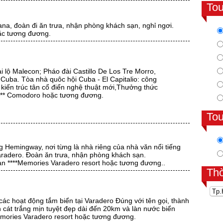
To
na, đoàn đi ăn trưa, nhận phòng khách sạn, nghỉ ngơi.
ặc tương đương.
lộ Malecon; Pháo đài Castillo De Los Tre Morro,
Cuba. Tòa nhà quôc hội Cuba - El Capitalio: công
ối kiến trúc tân cổ điển nghệ thuật mới,Thưởng thức
**** Comodoro hoặc tương đương.
To
 Hemingway, nơi từng là nhà riêng của nhà văn nổi tiếng
Varadero. Đoàn ăn trưa, nhận phòng khách sạn.
ạn ****Memories Varadero resort hoặc tương đương..
Th
 các hoạt động tắm biển tại Varadero Đúng với tên gọi, thành
 cát trắng mịn tuyệt đẹp dài đến 20km và làn nước biển
emories Varadero resort hoặc tương đương.