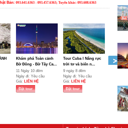
hật Bản:
093.641.6363 - 093.457.6363; Tuyến khác: 093.608.6363
ẢNH
Khám phá Toàn cảnh
Tour Cuba l Nắng rực
GIẤC MƠ 
Bờ Đông - Bờ Tây Ca...
trời tơ và biển n...
cảnh bờ Đ
11 Ngày 10 đêm
9 ngày 8 đêm
10 ngày 0
Ngày đi: Yêu cầu
Ngày đi: Yêu cầu
Ngày đi: 
Giá:
LIÊN HỆ
Giá:
LIÊN HỆ
Giá:
LIÊN
Đặt tour
Đặt tour
Đặt tour