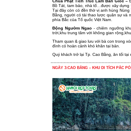
Chùa Phật Tích Trúc Lâm Bản Giốc –
Bồ Tát, tam bảo, nhà tổ…được xây dựng t
Tại đây còn có đền thờ vị anh hùng Nùng 
Bằng, người có tài thao lược quân sự và n
phía Bắc của Tổ quốc Việt Nam.
Động Ngườm Ngao
- chiêm ngưỡng k
trời,khu trung tâm với không gian rộng,kh
Tham quan & giao lưu với bà con trong x
đình có hoàn cảnh khó khăn tại bản.
Quý khách trở lại Tp. Cao Bằng, ăn tối tạ
NGÀY 3:CAO BẰNG – KHU DI TÍCH PẮC PÓ 