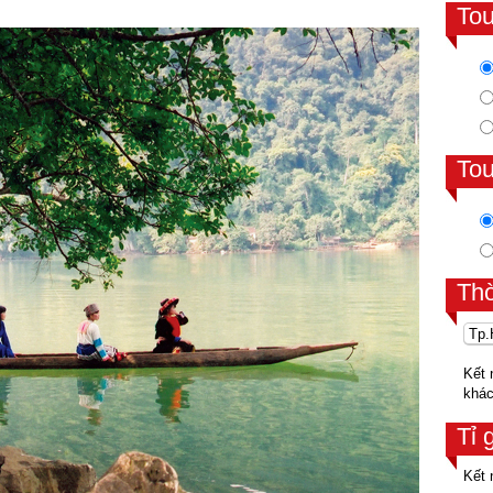
To
To
Th
Kết 
khá
Tỉ 
Kết 