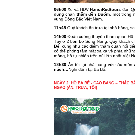
06h00
Xe và HDV
HanoiRedtours
đón Qu
dừng chân
thăm đền Đuổm
, một trong 
vùng Đông Bắc Việt Nam.
11h45
Quý khách ăn trưa tại nhà hàng, s
14h00
Đoàn xuống thuyền tham quan Hồ B
Tày ở 2 bên bờ Sông Năng. Quý khách c
Bể
, cũng như các điểm thăm quan nổi ti
có thể phóng tầm mắt xa xa về phía những
mông, hồ tự nhiên trên núi lớn nhất Việt 
18h30
Ăn tối tại nhà hàng với các món
nách…
Nghỉ đêm tại Ba Bể.
NGÀY 2: HỒ BA BỂ - CAO BẰNG – THÁC 
NGAO (ĂN: TRƯA, TỐI)