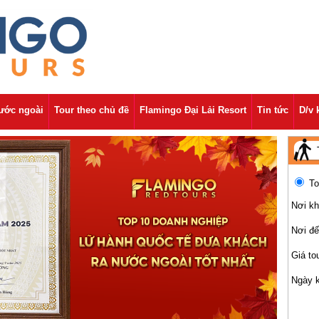
nước ngoài
Tour theo chủ đề
Flamingo Đại Lải Resort
Tin tức
D/v 
To
Nơi kh
Nơi đ
Giá to
Ngày 