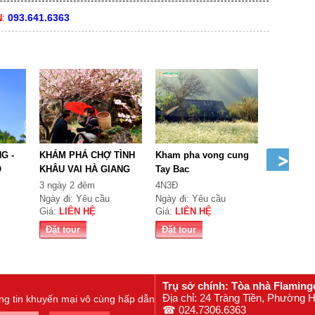
093.641.6363
N
:
G -
KHÁM PHÁ CHỢ TÌNH
Kham pha vong cung
HÀ GIANG
O
KHÂU VAI HÀ GIANG
Tay Bac
TRANG VỊ
CỘT...
3 ngày 2 đêm
4N3Đ
3 ngày 2 
Ngày đi: Yêu cầu
Ngày đi: Yêu cầu
Ngày đi: 
Giá:
LIÊN HỆ
Giá:
LIÊN HỆ
Giá:
LIÊN
Đặt tour
Đặt tour
Đặt tour
Trụ sở chính: Tòa nhà Flaming
Địa chỉ: 24 Tràng Tiền, Phường
ông tin khuyến mại vô cùng hấp dẫn
☎ 024.7306.6363