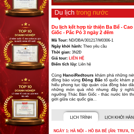
Du lịch
trong nước
Du lịch kết hợp từ thiện Ba Bể - Ca
Giốc - Pắc Pó 3 ngày 2 đêm
Mã Tour:
ND/DBA/301217/M0306-1
Ngày khởi hành:
Theo yêu cầu
Thời gian:
3N2Đ
Giá tour:
LIÊN HỆ
Điểm tích lũy:
Liên hệ
Cùng
HanoiRedtours
khám phá những nét 
đồng bào vùng
Đông Bắc
tổ quốc khám ph
hiểu phong tục tập quán của đồng bào dân
những món quà nhỏ nhưng đầy ý nghĩa
ngưỡng Thác Bản Giốc - thác nước lớn thứ
giới giữa các quốc gia...
LỊCH TRÌNH
LỊCH KHỞI HÀ
NGÀY 1: HÀ NỘI – HỒ BA BỂ (ĂN: TRƯA, T