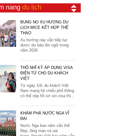
31
Redtours lựa chọn kỹ lưỡng
m nang
du lịch
Áo
để đưa vào trong...
Ba Lan
BÙNG NỔ XU HƯỚNG DU
Bỉ
LỊCH MICE KẾT HỢP THỂ
THAO
Bồ Đào Nha
Xu hướng này vẫn tiếp tục
được dự báo lên ngôi trong
Bosnia
năm 2026
Croatia
Đan Mạch
THỔ NHĨ KỲ ÁP DỤNG VISA
Đức
ĐIỆN TỬ CHO DU KHÁCH
VIỆT
Hà Lan
Từ ngày 1/9, du khách Việt
Nam mang hộ chiếu phổ thông
Hungary
có thể nộp hồ sơ xin visa thị...
Hy Lạp
Luxembourg
KHÁM PHÁ NƯỚC NGA VĨ
Malta
ĐẠI
Nước Nga bao năm vẫn thế:
Marocco
Đẹp, lãng mạn và oai
hùng. Người Việt bao năm vẫn