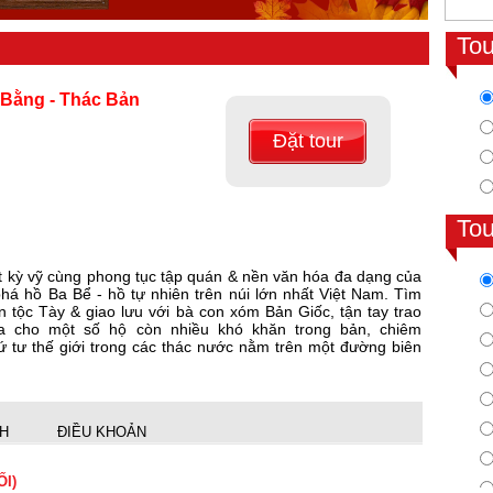
To
o Bằng - Thác Bản
Đặt tour
To
kỳ vỹ cùng phong tục tập quán & nền văn hóa đa dạng của
á hồ Ba Bể - hồ tự nhiên trên núi lớn nhất Việt Nam. Tìm
 tộc Tày & giao lưu với bà con xóm Bản Giốc, tận tay trao
 cho một số hộ còn nhiều khó khăn trong bản, chiêm
 tư thế giới trong các thác nước nằm trên một đường biên
NH
ĐIỀU KHOẢN
ỐI)