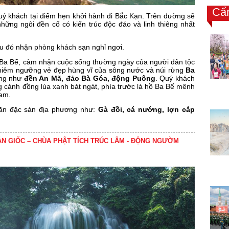
Cẩ
ý khách tại điểm hẹn khởi hành đi Bắc Kạn. Trên đường sẽ
những ngôi đền cổ có kiến trúc độc đáo và linh thiêng nhất
au đó nhận phòng khách sạn nghỉ ngơi.
a Bể, cảm nhận cuộc sống thường ngày của người dân tộc
hiêm ngưỡng vẻ đẹp hùng vĩ của sông nước và núi rừng
Ba
ếng như
đền An Mã, đảo Bà Góa, động Puông
. Quý khách
 cánh đồng lúa xanh bát ngát, phía trước là hồ Ba Bể mênh
Nam.
 ăn đặc sản địa phương như:
Gà đồi, cá nướng, lợn cắp
BẢN GIỐC – CHÙA PHẬT TÍCH TRÚC LÂM - ĐỘNG NGƯỜM