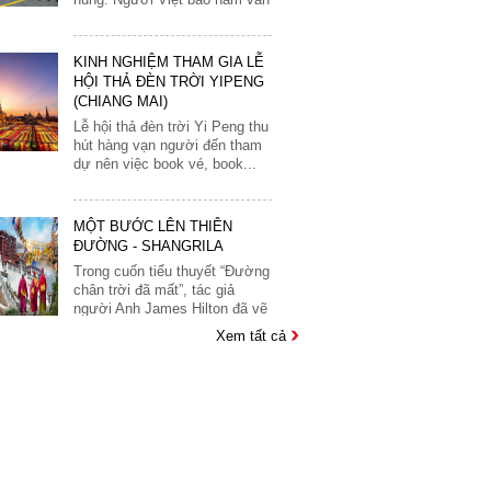
Monaco
vậy:Thủy chung, luôn giữ...
Nauy
KINH NGHIỆM THAM GIA LỄ
Nga
HỘI THẢ ĐÈN TRỜI YIPENG
Phần Lan
(CHIANG MAI)
Lễ hội thả đèn trời Yi Peng thu
Pháp
hút hàng vạn người đến tham
dự nên việc book vé, book...
Scotland
Séc
MỘT BƯỚC LÊN THIÊN
Slovakia
ĐƯỜNG - SHANGRILA
Slovenia
Trong cuốn tiểu thuyết “Đường
chân trời đã mất”, tác giả
Tây Ban Nha
người Anh James Hilton đã vẽ
ra bức tranh...
Thổ Nhĩ Kỳ
Xem tất cả
Thụy Điển
CHIÊM NGƯỠNG VẺ ĐẸP KỲ
QUAN THẾ GIỚI CỔ ĐẠI
Thụy Sĩ
ANGKOR WAT
Vantican
Angkor Wat, một trong những
di sản văn hóa phong phú nhất
Ý
và là biểu tượng quốc gia