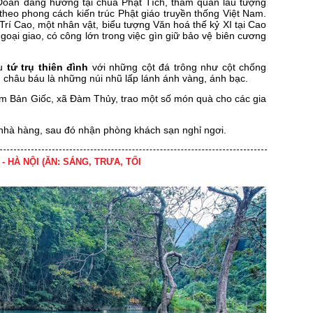
Đoàn dâng hương tại chùa Phật Tích, tham quan lầu tượng
heo phong cách kiến trúc Phật giáo truyền thống Việt Nam.
Trí Cao, một nhân vật, biểu tượng Văn hoá thế kỷ XI tại Cao
goại giao, có công lớn trong việc gìn giữ bảo vệ biên cương
hu
tứ trụ thiên đình
với những cột đá trông như cột chống
u châu báu là những núi nhũ lấp lánh ánh vàng, ánh bạc.
óm Bản Giốc, xã Đàm Thủy, trao một số món quà cho các gia
i nhà hàng, sau đó nhận phòng khách sạn nghỉ ngơi.
- HÀ NỘI (ĂN: SÁNG, TRƯA, TỐI