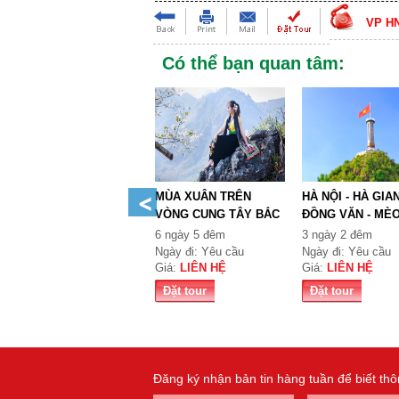
VP H
Có thể bạn quan tâm:
MÙA XUÂN TRÊN
HÀ NỘI - HÀ GIAN
VÒNG CUNG TÂY BẮC
ĐỒNG VĂN - MÈ
TỔ QUỐ...
VẠC...
6 ngày 5 đêm
3 ngày 2 đêm
Ngày đi: Yêu cầu
Ngày đi: Yêu cầu
Giá:
LIÊN HỆ
Giá:
LIÊN HỆ
Đặt tour
Đặt tour
Đăng ký nhận bản tin hàng tuần để biết th