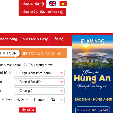
ĐĂNG NHẬP
ĐĂNG KÝ NHẬN THÔNG TIN
khách hàng
Tour Free & Easy
Liên hệ
TÌM TOUR
TRA CỨU BOOKING
ur nước ngoài
Tour trong nước
ởi hành
-- Chọn điểm khởi hành --
-- Chọn điểm khởi hành --
ến
-- Chọn điểm đến --
Hà Nội
-- Chọn điểm đến --
ur
-- Chọn giá --
Châu Á
-- Chọn giá --
khởi hành
Ngày
Tháng
Năm
Abu Dhabi
Dưới 5 triệu VNĐ
Ngày
Tháng
Năm
TÌM KIẾM
Ai Cập
5-8 triệu VNĐ