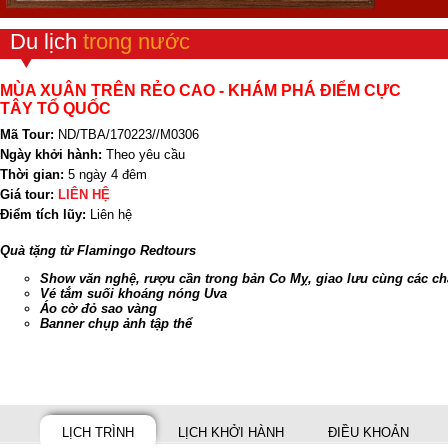
Du lịch
trong nước
MÙA XUÂN TRÊN RẺO CAO - KHÁM PHÁ ĐIỂM CỰC
TÂY TỔ QUỐC
Mã Tour:
ND/TBA/170223//M0306
Ngày khởi hành:
Theo yêu cầu
Thời gian:
5 ngày 4 đêm
Giá tour:
LIÊN HỆ
Điểm tích lũy:
Liên hệ
Quà tặng từ Flamingo Redtours
Show văn nghệ, rượu cần trong bản Co Mỵ, giao lưu cùng các chàn
Vé tắm suối khoáng nóng Uva
Áo cờ đỏ sao vàng
Banner chụp ảnh tập thể
LỊCH TRÌNH
LỊCH KHỞI HÀNH
ĐIỀU KHOẢN