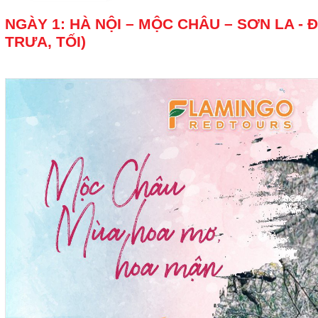
NGÀY 1: HÀ NỘI – MỘC CHÂU – SƠN LA - Đ
TRƯA, TỐI)