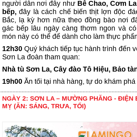
người dân nơi đây như
Bê Chao, Cơm La
bếp,
đây là cách chế biến thịt lợn độc đ
Bắc, lạ kỳ hơn nữa theo đồng bào nơi đây
gác bếp lâu ngày càng thơm ngon và có 
món này có thể để dành cho làm thực phẩ
12h30
Quý khách tiếp tục hành trình đến v
Sơn La đoàn tham quan:
Nhà tù Sơn La, Cây đào Tô Hiệu, Bảo tà
19h00
Ăn tối tại nhà hàng, tự do khám phá
NGÀY 2: SƠN LA – MƯỜNG PHĂNG - ĐIỆN 
MỴ (ĂN: SÁNG, TRƯA, TỐI)