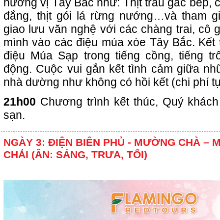
hương vị Tây Bắc như: Thịt trâu gác bếp,
đắng, thịt gói lá rừng nướng…và tham g
giao lưu văn nghệ với các chàng trai, cô g
mình vào các điệu múa xòe Tây Bắc. Kết t
điệu Múa Sạp trong tiếng cồng, tiếng tr
động. Cuộc vui gắn kết tình cảm giữa nh
nhà dường như không có hồi kết (chi phí tự
21h00
Chương trình kết thúc, Quý khách
sạn.
NGÀY 3: ĐIỆN BIÊN PHỦ - MƯỜNG CHÀ – 
CHẢI (ĂN: SÁNG, TRƯA, TỐI)