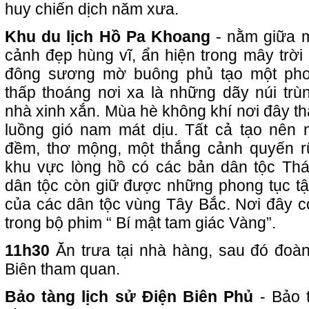
huy chiến dịch năm xưa.
Khu du lịch Hồ Pa Khoang
- nằm giữa m
cảnh đẹp hùng vĩ, ẩn hiện trong mây trờ
đông sương mờ buông phủ tạo một pho
thấp thoáng nơi xa là những dãy núi trù
nhà xinh xắn. Mùa hè không khí nơi đây th
luồng gió nam mát dịu. Tất cả tạo nên
đềm, thơ mộng, một thắng cảnh quyến r
khu vực lòng hồ có các bản dân tộc Th
dân tộc còn giữ được những phong tục tậ
của các dân tộc vùng Tây Bắc. Nơi đây cò
trong bộ phim “ Bí mật tam giác Vàng”.
11h30
Ăn trưa tại nhà hàng, sau đó đoàn
Biên tham quan.
Bảo tàng lịch sử Điện Biên Phủ
- Bảo 