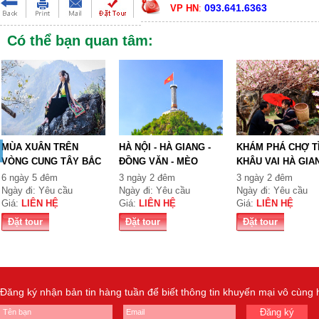
093.641.6363
VP HN
:
Có thể bạn quan tâm:
MÙA XUÂN TRÊN
HÀ NỘI - HÀ GIANG -
KHÁM PHÁ CHỢ T
VÒNG CUNG TÂY BẮC
ĐỒNG VĂN - MÈO
KHÂU VAI HÀ GIA
TỔ QUỐ...
VẠC...
6 ngày 5 đêm
3 ngày 2 đêm
3 ngày 2 đêm
Ngày đi: Yêu cầu
Ngày đi: Yêu cầu
Ngày đi: Yêu cầu
Giá:
LIÊN HỆ
Giá:
LIÊN HỆ
Giá:
LIÊN HỆ
Đặt tour
Đặt tour
Đặt tour
Đăng ký nhận bản tin hàng tuần để biết thông tin khuyến mại vô cùng
Đăng ký