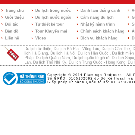
Trang chủ
Du lịch trong nước
Danh lam thắng cảnh
V
Giới thiệu
Du lịch nước ngoài
Cẩm nang du lịch
Gi
Đối tác
Tự thiết kế tour
Nhật ký hành trình
S
Bản đồ
Tour Khuyến mại
Chính sách khách hàng
Ẩ
Liên hệ
Video
Dịch vụ khách hàng
D
Du lịch từ thiện
,
Du lịch Bà Rịa - Vũng Tàu
,
Du lịch Cần Thơ
,
D
lịch Hà Giang
,
Du lịch Hà Nội
,
Du lịch Hàn Quốc
,
Du lịch miền 
Pháp
,
Du lịch Quảng Nam
,
Du lịch quốc tế giá rẻ
,
Du lịch Sapa
Lan
,
Du lịch Thổ Nhĩ Kỳ
,
Du lịch Trung Quốc - Hong Kong
,
Du l
Copyright © 2014 Flamingo Redtours - All 
Số GPKD: 0105132892 do Sở Kế Hoạch và 
Giấy phép lữ hành Quốc tế số: 01-378/20