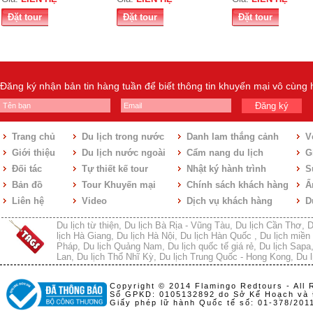
Đặt tour
Đặt tour
Đặt tour
Đăng ký nhận bản tin hàng tuần để biết thông tin khuyến mại vô cùng
Đăng ký
Trang chủ
Du lịch trong nước
Danh lam thắng cảnh
V
Giới thiệu
Du lịch nước ngoài
Cẩm nang du lịch
Gi
Đối tác
Tự thiết kế tour
Nhật ký hành trình
S
Bản đồ
Tour Khuyến mại
Chính sách khách hàng
Ẩ
Liên hệ
Video
Dịch vụ khách hàng
D
Du lịch từ thiện
,
Du lịch Bà Rịa - Vũng Tàu
,
Du lịch Cần Thơ
,
D
lịch Hà Giang
,
Du lịch Hà Nội
,
Du lịch Hàn Quốc
,
Du lịch miền 
Pháp
,
Du lịch Quảng Nam
,
Du lịch quốc tế giá rẻ
,
Du lịch Sapa
Lan
,
Du lịch Thổ Nhĩ Kỳ
,
Du lịch Trung Quốc - Hong Kong
,
Du l
Copyright © 2014 Flamingo Redtours - All 
Số GPKD: 0105132892 do Sở Kế Hoạch và 
Giấy phép lữ hành Quốc tế số: 01-378/20