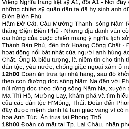
Viếng Nghĩa trang liệt sỹ A1, đồi A1 - Nơi đây
những chiến sỹ quân dân ta đã hy sinh anh dũ
Điện Biên Phủ
Hầm Đờ Cát, Cầu Mường Thanh, sông Nậm Rố
thắng Điện Biên Phủ - Những địa danh vẫn 
oai hùng của cuộc chiến mang ý nghĩa lịch sử
Thành Bản Phủ, đền thờ Hoàng Công Chất - Đâ
hoạt động nổi bật nhất của người anh hùng á
Chất. Ông là biểu tượng, là niềm tin cho tinh 
dân tộc, yêu nước, chống giặc ngoại xâm ở nư
12h00
Đoàn ăn trưa tại nhà hàng, sau đó khở
theo con đường dọc sông Nậm Na đến với P
núi rừng dọc theo dòng sông Nậm Na, xuyên 
Ma Thì Hồ, Mường Lay, khám phá và tìm hiểu
của các dân tộc H’Mông, Thái. Đoàn đến Phon
đây được mệnh danh là tam giác vàng vì có n
hoa Anh Túc. Ăn trưa tại Phong Thổ.
18h00
Đoàn có mặt tại Tp. Lai Châu, nhận ph