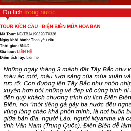
Du lịch
trong nước
TOUR KÍCH CẦU - ĐIỆN BIÊN MÙA HOA BAN
Mã Tour:
ND/TBA/190320/T0328
Ngày khởi hành:
Theo yêu cầu
Thời gian:
5N4D
Giá tour:
LIÊN HỆ
Điểm tích lũy:
Liên hệ
Những ngày tháng 3 mảnh đất Tây Bắc như k
màu áo mới, màu tươi sáng của mùa xuân và
rực rỡ. Con đường lên Tây Bắc như nhộn nhịp
xuyến hơn bởi những vẻ đẹp vô cùng bình dị ấ
đến quý khách chương trình du lịch Điện Biê
Biên, nơi “một tiếng gà gáy ba nước đều ngh
vùng lòng chảo khá phồn thịnh, là nơi buôn b
giữa bản địa, người Lào, người Myanma và 
tỉnh Vân Nam (Trung Quốc). Điện Biên dễ làm