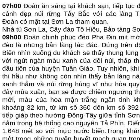
07h00
Đoàn ăn sáng tại khách sạn, tiếp tục
cảnh đẹp núi rừng Tây Bắc với các làng T
Đoàn có mặt tại Sơn La tham quan.
Nhà tù Sơn La, Cây đào Tô Hiệu, Bảo tàng S
09h00
Đoàn chinh phục đèo Pha Đin mịt m
đèo là những bản làng lác đác. Đứng trên d
Biên nhìn xuống du khách sẽ thấy thung lũng
với ngút ngàn màu xanh của đồi núi, thấp t
đầu tiên của huyện Tuần Giáo. Tuy nhiên, khi
thì hầu như không còn nhìn thấy bản làng nà
xanh thẳm và núi rừng hùng vĩ như hòa qu
đây mùa xuân, bạn sẽ được chiêm ngưỡng th
mới, màu của hoa mận trắng ngần tinh kh
khoảng 32 km, từ km số 360 đến km số 392 t
tiếp giáp theo hướng Đông-Tây giữa tỉnh Sơn 
nằm trong hệ thống cao nguyên Tả Phìn. Điể
1.648 mét so với mực nước biển.Trong khá
một trong những tuyến huyết mạch quan trọn