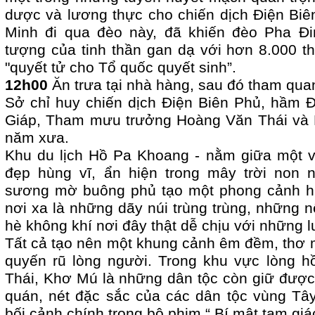
dược và lương thực cho chiến dịch Điện Biê
Minh đi qua đèo này, đã khiến đèo Pha Đi
tượng của tinh thần gan dạ với hơn 8.000 t
"quyết tử cho Tổ quốc quyết sinh”.
12h00
Ăn trưa tại nhà hàng, sau đó tham qua
Sở chỉ huy chiến dịch Điện Biên Phủ, hầm
Giáp, Tham mưu trưởng Hoàng Văn Thái và B
năm xưa.
Khu du lịch Hồ Pa Khoang - nằm giữa một v
đẹp hùng vĩ, ẩn hiện trong mây trời non
sương mờ buông phủ tạo một phong cảnh hu
nơi xa là những dãy núi trùng trùng, những 
hè không khí nơi đây thật dễ chịu với những 
Tất cả tạo nên một khung cảnh êm đềm, thơ 
quyến rũ lòng người. Trong khu vực lòng h
Thái, Khơ Mú là những dân tộc còn giữ được
quán, nét đặc sắc của các dân tộc vùng Tây
bối cảnh chính trong bộ phim “ Bí mật tam giá