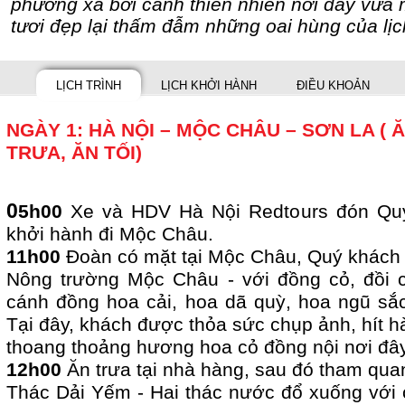
phương xa bởi cảnh thiên nhiên nơi đây vừa
tươi đẹp lại thấm đẫm những oai hùng của lịc
LỊCH TRÌNH
LỊCH KHỞI HÀNH
ĐIỀU KHOẢN
NGÀY 1: HÀ NỘI – MỘC CHÂU – SƠN LA ( Ă
TRƯA, ĂN TỐI)
0
5h00
Xe và HDV Hà Nội Redtours đón Quý
khởi hành đi Mộc Châu.
11h00
Đoàn có mặt tại Mộc Châu, Quý khách
Nông trường Mộc Châu - với đồng cỏ, đồi c
cánh đồng hoa cải, hoa dã quỳ, hoa ngũ sắ
Tại đây, khách được thỏa sức chụp ảnh, hít h
thoang thoảng hương hoa cỏ đồng nộ
12h00
Ăn trưa tại nhà hàng, sau đó tham qua
Thác Dải Yếm - Hai thác nước đổ xuống với 