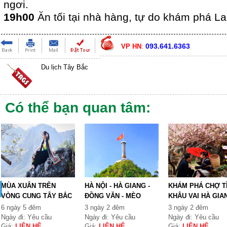
ngơi.
19h00
Ăn tối tại nhà hàng, tự do khám phá L
093.641.6363
VP HN
:
Du lịch Tây Bắc
Có thể bạn quan tâm:
MÙA XUÂN TRÊN
HÀ NỘI - HÀ GIANG -
KHÁM PHÁ CHỢ T
VÒNG CUNG TÂY BẮC
ĐỒNG VĂN - MÈO
KHÂU VAI HÀ GIA
TỔ QUỐ...
VẠC...
6 ngày 5 đêm
3 ngày 2 đêm
3 ngày 2 đêm
Ngày đi: Yêu cầu
Ngày đi: Yêu cầu
Ngày đi: Yêu cầu
Giá:
LIÊN HỆ
Giá:
LIÊN HỆ
Giá:
LIÊN HỆ