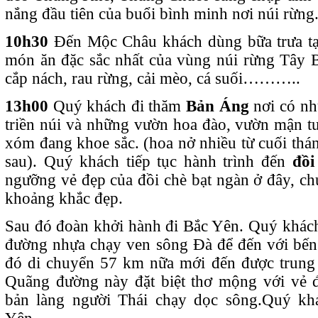
nắng đầu tiên của buổi bình minh nơi núi rừng
10h30
Đến Mộc Châu khách dùng bữa trưa tạ
món ăn đặc sắc nhất của vùng núi rừng Tây 
cắp nách, rau rừng, cải mèo, cá suối………..
13h00
Quý khách đi thăm
Bản Áng
nơi có nh
triền núi và những vườn hoa đào, vườn mận tư
xóm đang khoe sắc. (hoa nở nhiều từ cuối thá
sau). Quý khách tiếp tục hành trình đến
đồi
ngưỡng vẻ đẹp của đồi chè bạt ngàn ở đây, ch
khoảng khắc đẹp.
Sau đó đoàn khởi hành đi Bắc Yên. Quý khác
đường nhựa chạy ven sông Đà để đến với bến
đó di chuyển 57 km nữa mới đến được trung 
Quãng đường này đặt biệt thơ mộng với vẻ 
bản làng người Thái chạy dọc sông.Quý kh