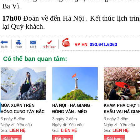
Ba Vì.
17h00
Đoàn về đến Hà Nội . Kết thúc lịch trìn
lại Quý khách.
093.641.6363
VP HN
:
Có thể bạn quan tâm:
MÙA XUÂN TRÊN
HÀ NỘI - HÀ GIANG -
KHÁM PHÁ CHỢ T
VÒNG CUNG TÂY BẮC
ĐỒNG VĂN - MÈO
KHÂU VAI HÀ GIA
TỔ QUỐ...
VẠC...
6 ngày 5 đêm
3 ngày 2 đêm
3 ngày 2 đêm
Ngày đi: Yêu cầu
Ngày đi: Yêu cầu
Ngày đi: Yêu cầu
Giá:
LIÊN HỆ
Giá:
LIÊN HỆ
Giá:
LIÊN HỆ
Đặt tour
Đặt tour
Đặt tour