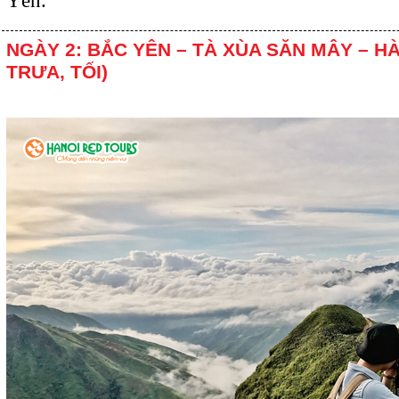
Yên.
NGÀY 2: BẮC YÊN – TÀ XÙA SĂN MÂY – HÀ
TRƯA, TỐI)