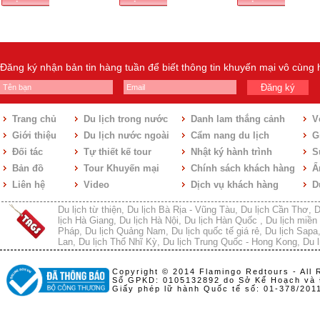
Đăng ký nhận bản tin hàng tuần để biết thông tin khuyến mại vô cùng
Đăng ký
Trang chủ
Du lịch trong nước
Danh lam thắng cảnh
V
Giới thiệu
Du lịch nước ngoài
Cẩm nang du lịch
Gi
Đối tác
Tự thiết kế tour
Nhật ký hành trình
S
Bản đồ
Tour Khuyến mại
Chính sách khách hàng
Ẩ
Liên hệ
Video
Dịch vụ khách hàng
D
Du lịch từ thiện
,
Du lịch Bà Rịa - Vũng Tàu
,
Du lịch Cần Thơ
,
D
lịch Hà Giang
,
Du lịch Hà Nội
,
Du lịch Hàn Quốc
,
Du lịch miền 
Pháp
,
Du lịch Quảng Nam
,
Du lịch quốc tế giá rẻ
,
Du lịch Sapa
Lan
,
Du lịch Thổ Nhĩ Kỳ
,
Du lịch Trung Quốc - Hong Kong
,
Du l
Copyright © 2014 Flamingo Redtours - All 
Số GPKD: 0105132892 do Sở Kế Hoạch và 
Giấy phép lữ hành Quốc tế số: 01-378/20