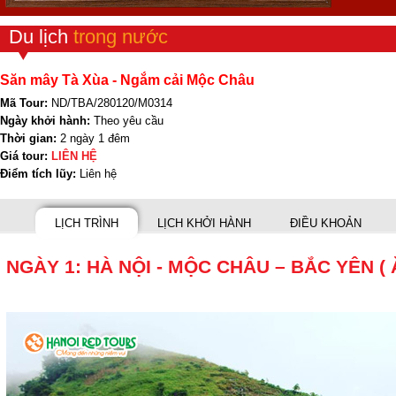
Du lịch
trong nước
Săn mây Tà Xùa - Ngắm cải Mộc Châu
Mã Tour:
ND/TBA/280120/M0314
Ngày khởi hành:
Theo yêu cầu
Thời gian:
2 ngày 1 đêm
Giá tour:
LIÊN HỆ
Điểm tích lũy:
Liên hệ
LỊCH TRÌNH
LỊCH KHỞI HÀNH
ĐIỀU KHOẢN
NGÀY 1: HÀ NỘI - MỘC CHÂU – BẮC YÊN ( 