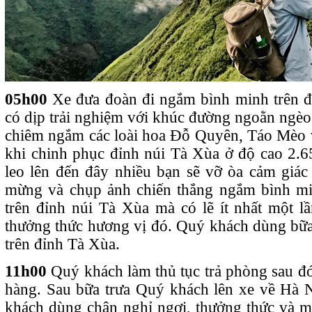
05h00
Xe đưa đoàn đi ngắm bình minh trên 
có dịp trải nghiệm với khúc đường ngoằn ngèo
chiêm ngắm các loài hoa Đỗ Quyên, Táo Mèo và
khi chinh phục đỉnh núi Tà Xùa ở độ cao 2.
leo lên đến đây nhiều bạn sẽ vỡ òa cảm giá
mừng và chụp ảnh chiến thắng ngắm bình mi
trên đỉnh núi Tà Xùa mà có lẽ ít nhất một lầ
thưởng thức hương vị đó. Quý khách dùng bữa 
trên đỉnh Tà Xùa.
11h00
Quý khách làm thủ tục trả phòng sau đó
hàng. Sau bữa trưa Quý khách lên xe về Hà 
khách dùng chân nghỉ ngơi, thưởng thức và 