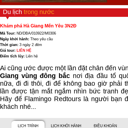
Du lịch
trong nước
Khám phá Hà Giang Mến Yêu 3N2Đ
Mã Tour:
ND/DBA/010922/M0306
Ngày khởi hành:
Theo yêu cầu
Thời gian:
3 ngày 2 đêm
Giá tour:
LIÊN HỆ
Điểm tích lũy:
Liên hệ
Ai cũng ước được một lần đặt chân đến v
Giang
vùng đông bắc
nơi địa đầu tổ qu
nữa, đi đi thôi, đi để không bao giờ phải 
lần được tận mắt ngắm nhìn bức tranh đẹ
Hãy để Flamingo Redtours là người bạn 
khách nhé...
LỊCH TRÌNH
LỊCH KHỞI HÀNH
ĐIỀU KHOẢN