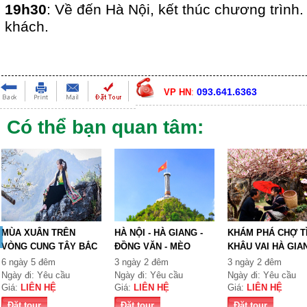
19h30
: Về đến Hà Nội, kết thúc chương trình.
khách.
093.641.6363
VP HN
:
Có thể bạn quan tâm:
MÙA XUÂN TRÊN
HÀ NỘI - HÀ GIANG -
KHÁM PHÁ CHỢ T
VÒNG CUNG TÂY BẮC
ĐỒNG VĂN - MÈO
KHÂU VAI HÀ GIA
TỔ QUỐ...
VẠC...
6 ngày 5 đêm
3 ngày 2 đêm
3 ngày 2 đêm
Ngày đi: Yêu cầu
Ngày đi: Yêu cầu
Ngày đi: Yêu cầu
Giá:
LIÊN HỆ
Giá:
LIÊN HỆ
Giá:
LIÊN HỆ
Đặt tour
Đặt tour
Đặt tour