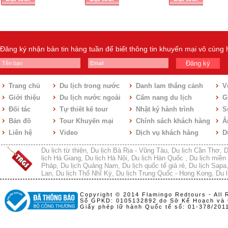
Đăng ký nhận bản tin hàng tuần để biết thông tin khuyến mại vô cùng
Đăng ký
Trang chủ
Du lịch trong nước
Danh lam thắng cảnh
V
Giới thiệu
Du lịch nước ngoài
Cẩm nang du lịch
Gi
Đối tác
Tự thiết kế tour
Nhật ký hành trình
S
Bản đồ
Tour Khuyến mại
Chính sách khách hàng
Ẩ
Liên hệ
Video
Dịch vụ khách hàng
D
Du lịch từ thiện
,
Du lịch Bà Rịa - Vũng Tàu
,
Du lịch Cần Thơ
,
D
lịch Hà Giang
,
Du lịch Hà Nội
,
Du lịch Hàn Quốc
,
Du lịch miền 
Pháp
,
Du lịch Quảng Nam
,
Du lịch quốc tế giá rẻ
,
Du lịch Sapa
Lan
,
Du lịch Thổ Nhĩ Kỳ
,
Du lịch Trung Quốc - Hong Kong
,
Du l
Copyright © 2014 Flamingo Redtours - All 
Số GPKD: 0105132892 do Sở Kế Hoạch và 
Giấy phép lữ hành Quốc tế số: 01-378/20