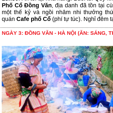
Phố Cổ Đồng Văn
, địa danh đã tồn tại c
một thế kỷ và ngồi nhâm nhi thưởng thứ
quán
Cafe phố Cổ
(phí tự túc). Nghỉ đêm t
NGÀY 3: ĐỒNG VĂN - HÀ NỘI (ĂN: SÁNG, 