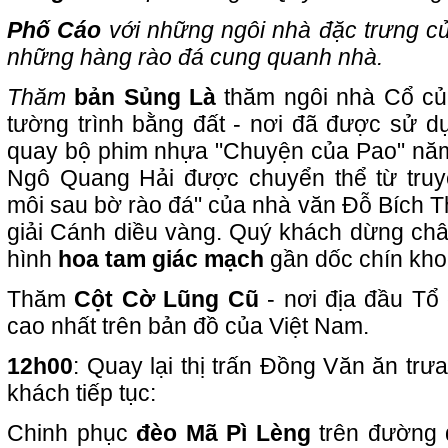
Phố Cáo
với những ngôi nhà đặc trưng c
những hàng rào đá cung quanh nhà.
Thăm
bản Sủng Là
thăm ngôi nhà Cổ củ
tường trình bằng đất - nơi đã được sử d
quay bộ phim nhựa "Chuyện của Pao" nă
Ngô Quang Hải được chuyển thể từ truy
môi sau bờ rào đá" của nhà văn Đỗ Bích T
giải Cánh diều vàng. Quý khách dừng châ
hình
hoa tam giác mạch
gần dốc chín kho
Thăm
Cột Cờ Lũng Cũ
- nơi địa đầu Tổ
cao nhất trên bản đồ của Việt Nam.
12h00
: Quay lại thị trấn Đồng Văn ăn trư
khách tiếp tục:
Chinh phục
đèo Mã Pì Lèng
trên đường 