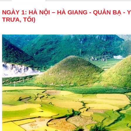
NGÀY 1: HÀ NỘI – HÀ GIANG - QUẢN BẠ - 
TRƯA, TỐI)