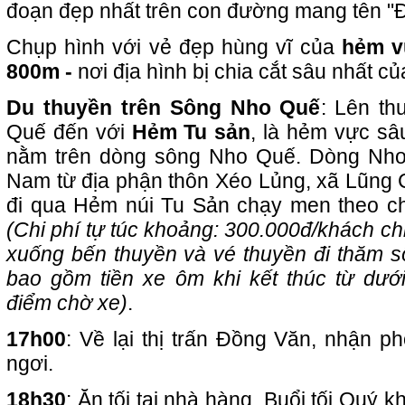
đoạn đẹp nhất trên con đường mang tên 
Chụp hình với vẻ đẹp hùng vĩ của
hẻm v
800m -
nơi địa hình bị chia cắt sâu nhất c
Du thuyền trên Sông Nho Quế
: Lên th
Quế đến với
Hẻm Tu sản
, là hẻm vực sâ
nằm trên dòng sông Nho Quế. Dòng Nho
Nam từ địa phận thôn Xéo Lủng, xã Lũng
đi qua Hẻm núi Tu Sản chạy men theo c
(
Chi phí tự túc khoảng: 300
.000đ/khách chi
xuống bến thuyền và vé thuyền đi thăm
bao gồm tiền xe ôm khi kết thúc từ dướ
điểm chờ xe)
.
17h00
: Về lại thị trấn Đồng Văn, nhận p
ngơi.
18h30
: Ăn tối tại nhà hàng. Buổi tối Quý