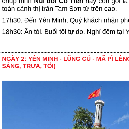
chụp hình
Núi đôi Cô Tiên
hay còn gọi là
toàn cảnh thị trấn Tam Sơn từ trên cao.
17h30: Đến Yên Minh, Quý khách nhận phò
18h30: Ăn tối. Buổi tối tự do. Nghỉ đêm tại
NGÀY 2: YÊN MINH - LŨNG CÚ - MÃ PÌ LÈN
SÁNG, TRƯA, TỐI)