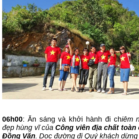
06h00
: Ăn sáng và khởi hành đi ch
iêm 
đẹp hùng v
ĩ
của
Công viên địa chất
toàn
Đồng Văn
. Dọc đường đi Quý khách dừng