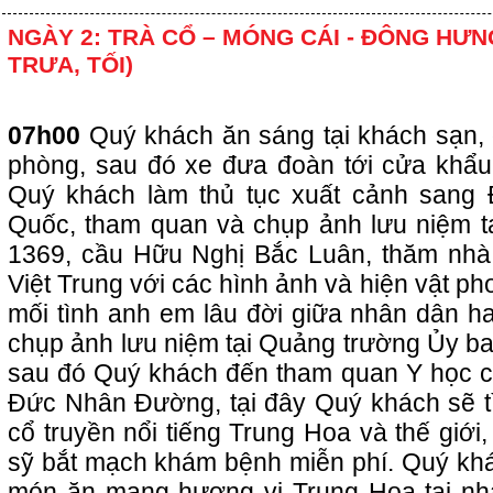
NGÀY 2: TRÀ CỔ – MÓNG CÁI - ĐÔNG HƯNG
TRƯA, TỐI)
07h00
Quý khách ăn sáng tại khách sạn, 
phòng, sau đó xe đưa đoàn tới cửa khẩu
Quý khách làm thủ tục xuất cảnh sang
Quốc, tham quan và chụp ảnh lưu niệm tạ
1369, cầu Hữu Nghị Bắc Luân, thăm nhà 
Việt Trung với các hình ảnh và hiện vật ph
mối tình anh em lâu đời giữa nhân dân ha
chụp ảnh lưu niệm tại Quảng trường Ủy ba
sau đó Quý khách đến tham quan Y học c
Đức Nhân Đường, tại đây Quý khách sẽ t
cổ truyền nổi tiếng Trung Hoa và thế giới
sỹ bắt mạch khám bệnh miễn phí. Quý kh
món ăn mang hương vị Trung Hoa tại nh