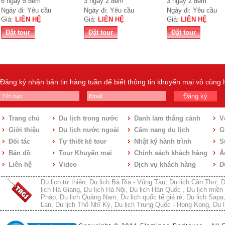
6 ngày 5 đêm
3 ngày 2 đêm
3 ngày 2 đêm
Ngày đi: Yêu cầu
Ngày đi: Yêu cầu
Ngày đi: Yêu cầu
Giá:
LIÊN HỆ
Giá:
LIÊN HỆ
Giá:
LIÊN HỆ
Đặt tour
Đặt tour
Đặt tour
Đăng ký nhận bản tin hàng tuần để biết thông tin khuyến mại vô cùng
Đăng ký
Trang chủ
Du lịch trong nước
Danh lam thắng cảnh
V
Giới thiệu
Du lịch nước ngoài
Cẩm nang du lịch
Gi
Đối tác
Tự thiết kế tour
Nhật ký hành trình
S
Bản đồ
Tour Khuyến mại
Chính sách khách hàng
Ẩ
Liên hệ
Video
Dịch vụ khách hàng
D
Du lịch từ thiện
,
Du lịch Bà Rịa - Vũng Tàu
,
Du lịch Cần Thơ
,
D
lịch Hà Giang
,
Du lịch Hà Nội
,
Du lịch Hàn Quốc
,
Du lịch miền 
Pháp
,
Du lịch Quảng Nam
,
Du lịch quốc tế giá rẻ
,
Du lịch Sapa
Lan
,
Du lịch Thổ Nhĩ Kỳ
,
Du lịch Trung Quốc - Hong Kong
,
Du l