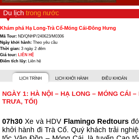
Du lịch
trong nước
Khám phá Hạ Long-Trà Cổ-Móng Cái-Đông Hưng
Mã Tour:
ND/QNHP/240623/M0306
Ngày khởi hành:
Theo yêu cầu
Thời gian:
3 ngày 2 đêm
Giá tour:
LIÊN HỆ
Điểm tích lũy:
Liên hệ
LỊCH TRÌNH
LỊCH KHỞI HÀNH
ĐIỀU KHOẢN
NGÀY 1: HÀ NỘI – HẠ LONG – MÓNG CÁI – 
TRƯA, TỐI)
07h30
Xe và HDV
Flamingo Redtours
đó
khởi hành đi Trà Cổ. Quý khách trải ngh
tốc Vân Đồn – Móng Cái, là tuyến Cao tố