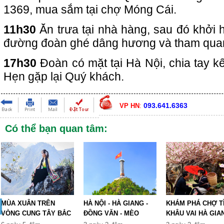
1369, mua sắm tại chợ Móng Cái.
11h30
Ăn trưa tại nhà hàng, sau đó khởi 
đường đoàn ghé dâng hương và tham qua
17h30
Đoàn có mặt tại Hà Nội, chia tay kế
Hẹn gặp lại Quý khách.
093.641.6363
VP HN
:
Có thể bạn quan tâm:
MÙA XUÂN TRÊN
HÀ NỘI - HÀ GIANG -
KHÁM PHÁ CHỢ T
VÒNG CUNG TÂY BẮC
ĐỒNG VĂN - MÈO
KHÂU VAI HÀ GIA
TỔ QUỐ...
VẠC...