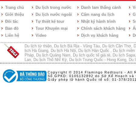
Trang chủ
Du lịch trong nước
Danh lam thắng cảnh
V
Giới thiệu
Du lịch nước ngoài
Cẩm nang du lịch
Gi
Đối tác
Tự thiết kế tour
Nhật ký hành trình
S
Bản đồ
Tour Khuyến mại
Chính sách khách hàng
Ẩ
Liên hệ
Video
Dịch vụ khách hàng
D
Du lịch từ thiện
,
Du lịch Bà Rịa - Vũng Tàu
,
Du lịch Cần Thơ
,
D
lịch Hà Giang
,
Du lịch Hà Nội
,
Du lịch Hàn Quốc
,
Du lịch miền 
Pháp
,
Du lịch Quảng Nam
,
Du lịch quốc tế giá rẻ
,
Du lịch Sapa
Lan
,
Du lịch Thổ Nhĩ Kỳ
,
Du lịch Trung Quốc - Hong Kong
,
Du l
Copyright © 2014 Flamingo Redtours - All 
Số GPKD: 0105132892 do Sở Kế Hoạch và 
Giấy phép lữ hành Quốc tế số: 01-378/20