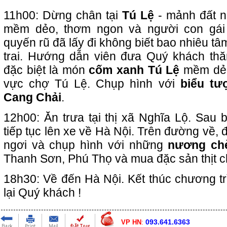
11h00: Dừng chân tại
Tú Lệ
- mảnh đất nổ
mềm dẻo, thơm ngon và người con gái
quyến rũ đã lấy đi không biết bao nhiêu t
trai. Hướng dẫn viên đưa Quý khách th
đặc biệt là món
cốm xanh Tú Lệ
mềm dẻo
vực chợ Tú Lệ. Chụp hình với
biểu tư
Cang Chải
.
12h00: Ăn trưa tại thị xã Nghĩa Lộ. Sau 
tiếp tục lên xe về Hà Nội. Trên đường về,
ngơi và chụp hình với những
nương chè
Thanh Sơn, Phú Thọ và mua đặc sản thịt c
18h30: Về đến Hà Nội. Kết thúc chương tr
lại Quý khách !
093.641.6363
VP HN
: