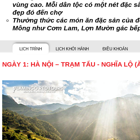
vùng cao. Mỗi dân tộc có một nét đặc s
đẹp đó đến chợ
Thưởng thức các món ăn đặc sản của đ
Mông như Cơm Lam, Lợn Mườn gác bếp,
LỊCH TRÌNH
LỊCH KHỞI HÀNH
ĐIỀU KHOẢN
NGÀY 1: HÀ NỘI – TRẠM TẤU - NGHĨA LỘ (Ă