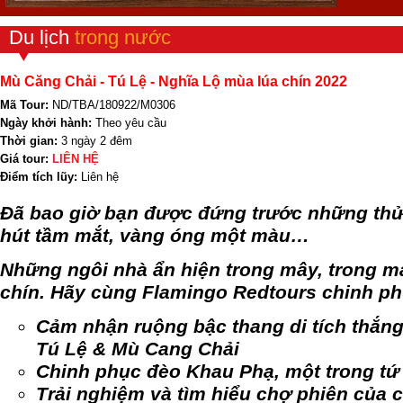
Du lịch
trong nước
Mù Căng Chải - Tú Lệ - Nghĩa Lộ mùa lúa chín 2022
Mã Tour:
ND/TBA/180922/M0306
Ngày khởi hành:
Theo yêu cầu
Thời gian:
3 ngày 2 đêm
Giá tour:
LIÊN HỆ
Điểm tích lũy:
Liên hệ
Đã bao giờ bạn được đứng trước những thử
hút tầm mắt, vàng óng một màu…
Những ngôi nhà ẩn hiện trong mây, trong m
chín. Hãy cùng Flamingo Redtours chinh ph
Cảm nhận ruộng bậc thang di tích thắng
Tú Lệ & Mù Cang Chải
Chinh phục đèo Khau Phạ, một trong tứ 
Trải nghiệm và tìm hiểu chợ phiên của 