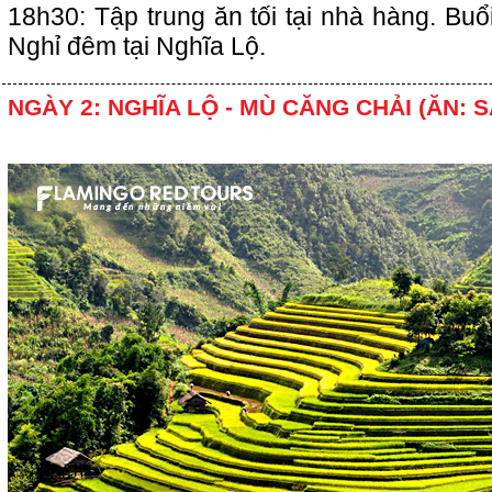
18h30: Tập trung ăn tối tại nhà hàng. Buổi
Nghỉ đêm tại Nghĩa Lộ.
NGÀY 2: NGHĨA LỘ - MÙ CĂNG CHẢI (ĂN: S