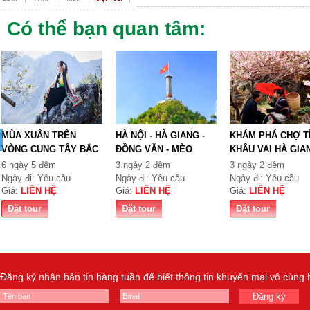
Có thể bạn quan tâm:
MÙA XUÂN TRÊN
HÀ NỘI - HÀ GIANG -
KHÁM PHÁ CHỢ T
VÒNG CUNG TÂY BẮC
ĐỒNG VĂN - MÈO
KHÂU VAI HÀ GIA
TỔ QUỐ...
VẠC...
6 ngày 5 đêm
3 ngày 2 đêm
3 ngày 2 đêm
Ngày đi: Yêu cầu
Ngày đi: Yêu cầu
Ngày đi: Yêu cầu
Giá:
LIÊN HỆ
Giá:
LIÊN HỆ
Giá:
LIÊN HỆ
Đặt tour
Đặt tour
Đặt tour
Đăng ký nhận bản tin hàng tuần để biết thông tin khuyến mại vô cùng
Đăng ký